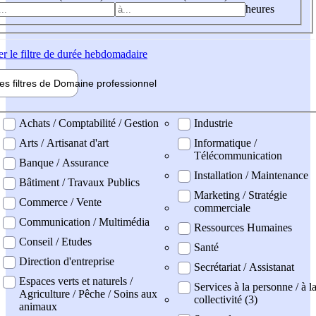
heures
er
le filtre de durée hebdomadaire
les filtres de
Domaine pro
fessionnel
ne professionel
Achats / Comptabilité / Gestion
Industrie
Arts / Artisanat d'art
Informatique /
Télécommunication
Banque / Assurance
Installation / Maintenance
Bâtiment / Travaux Publics
Marketing / Stratégie
Commerce / Vente
commerciale
Communication / Multimédia
Ressources Humaines
Conseil / Etudes
Santé
Direction d'entreprise
Secrétariat / Assistanat
Espaces verts et naturels /
Services à la personne / à l
Agriculture / Pêche / Soins aux
collectivité (3)
animaux