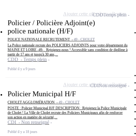
Ajouter cette offre à ma sélection
CDD
Temps plein
Policier / Policière Adjoint(e)
police nationale (H/F)
POLICE NATIONALE RECRUTEMENT -
49 - CHOLET
La Police nationale recrute des POLICIERS ADJOINTS pour votre département du
MAINE ET LOIRE -49- . Rejoignez-nous ! Accessible sans condition de diplôme à
partir de 17 ans et jusqu'à 30 ans,...
CDD - Temps plein
Publié il y a 9 jours
Ajouter cette offre à ma sélection
CDI
Non renseigné
Policier Municipal H/F
CHOLET AGGLOMÉRATION -
49 - CHOLET
POSTE : Policier Municipal H/F DESCRIPTION : Rejoignez la Police Municipale
de Cholet ! La Ville de Cholet recrute des Policiers Municipaux afin de renforcer
son action en matière de sécurité,...
CDI - Non renseigné
Publié il y a 18 jours