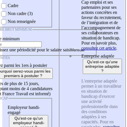
Cap emploi et ses
Cadre
partenaires pour ses
actions concrètes en
Non cadre (3)
faveur du recrutement,
Non renseignée
de l’intégration et de
l’accompagnement de
IRE BRUT MINIMUM
ses collaborateurs en
situation de handicap.
re minimum
Pour en savoir plus,
consultez cet article
.
ssez une périodicité pour le salaire saisi
Entreprise adaptée
NITÉS
Qu'est-ce qu'une
z parmi les 1ers à postuler
entreprise adaptée
?
urquoi serez-vous parmi les
premiers à postuler ?
L'entreprise adaptée
es de plus de 15 jours,
permet à un travailleur
tant moins de 4 candidatures
en situation de
t France Travail est informé)
handicap d'exercer
ICAP
une activité
professionnelle dans
Employeur handi-
des conditions
engagé
adaptées à ses
Qu'est-ce qu'un
capacités. Pour en
employeur handi-
savoir plus,
consultez