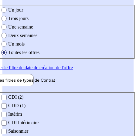
e création de l'offre
Un jour
Trois jours
Une semaine
Deux semaines
Un mois
Toutes les offres
er
le filtre de date de création de l'offre
les filtres de types de
Contrat
de contrat
CDI (2)
CDD (1)
Intérim
CDI Intérimaire
Saisonnier