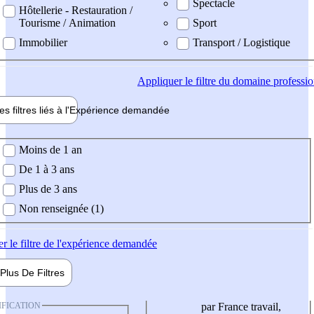
Spectacle
Hôtellerie - Restauration /
Tourisme / Animation
Sport
Immobilier
Transport / Logistique
Appliquer
le filtre du domaine professi
es filtres liés à l'
Expérience
demandée
ience demandée
Moins de 1 an
De 1 à 3 ans
Plus de 3 ans
Non renseignée (1)
er
le filtre de l'expérience demandée
Plus De
Filtres
IFICATION
par France travail,