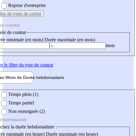
Reprise d'entreprise
plus
de types de contrat
 DE CONTRAT
ée de contrat
ée minimale (en mois)
Durée maximale (en mois)
mois
er
le filtre du type de contrat
les filtres de
Durée hebdo
madaire
 hebdomadaire
Temps plein (1)
Temps partiel
Non renseignée (2)
 HEBDOMADAIRE
cisez la durée hebdomadaire :
ée minimale (en heure)
Durée maximale (en heure)