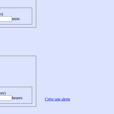
s)
mois
ure)
heures
Créer une alerte