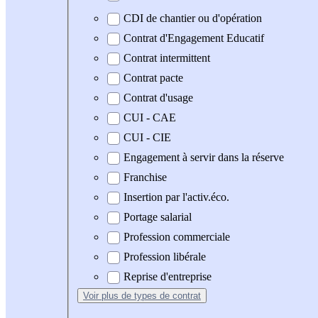
CDI de chantier ou d'opération
Contrat d'Engagement Educatif
Contrat intermittent
Contrat pacte
Contrat d'usage
CUI - CAE
CUI - CIE
Engagement à servir dans la réserve
Franchise
Insertion par l'activ.éco.
Portage salarial
Profession commerciale
Profession libérale
Reprise d'entreprise
Voir plus
de types de contrat