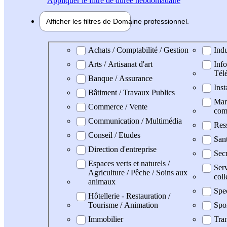
Appliquer
le filtre de durée hebdomadaire
Afficher les filtres de
Domaine pro
fessionnel
Domaine professionel
Achats / Comptabilité / Gestion
Indu
Arts / Artisanat d'art
Info
Tél
Banque / Assurance
Inst
Bâtiment / Travaux Publics
Mark
Commerce / Vente
com
Communication / Multimédia
Res
Conseil / Etudes
San
Direction d'entreprise
Secr
Espaces verts et naturels /
Serv
Agriculture / Pêche / Soins aux
coll
animaux
Spe
Hôtellerie - Restauration /
Tourisme / Animation
Spo
Immobilier
Tran