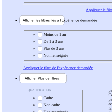
Appliquer
le fil
Afficher les filtres liés à l'
Expérience
demandée
Expérience demandée
Moins de 1 an
De 1 à 3 ans
Plus de 3 ans
Non renseignée
Appliquer
le filtre de l'expérience demandée
Afficher
Plus de
filtres
QUALIFICATION
pa
Ca
Cadre
pa
ac
Non cadre
fa
Non renseignée