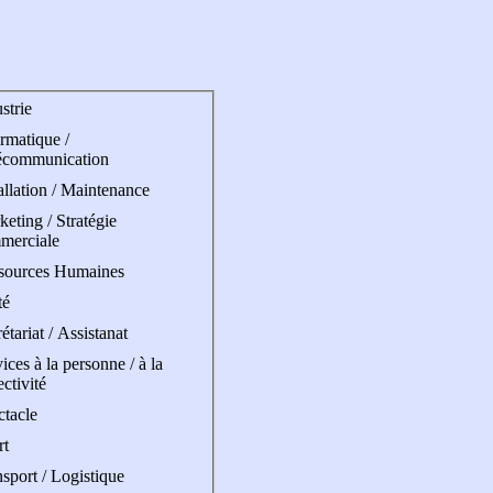
strie
rmatique /
écommunication
allation / Maintenance
eting / Stratégie
merciale
sources Humaines
té
étariat / Assistanat
ices à la personne / à la
ectivité
ctacle
rt
sport / Logistique