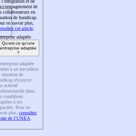
 l’intégration et de
’accompagnement de
s collaborateurs en
tuation de handicap.
ur en savoir plus,
nsultez cet article
.
treprise adaptée
Qu'est-ce qu'une
entreprise adaptée
?
entreprise adaptée
rmet à un travailleur
 situation de
ndicap d'exercer
e activité
ofessionnelle dans
s conditions
aptées à ses
pacités. Pour en
voir plus,
consultez
 site de l’UNEA
.