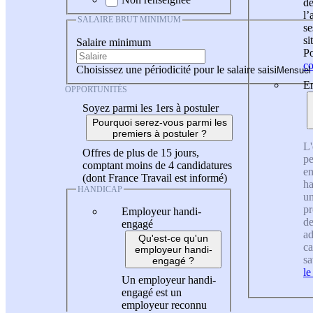
de
l
SALAIRE BRUT MINIMUM
se
si
Salaire minimum
Po
co
Choisissez une périodicité pour le salaire saisi
En
OPPORTUNITÉS
Soyez parmi les 1ers à postuler
Pourquoi serez-vous parmi les
premiers à postuler ?
L'
Offres de plus de 15 jours,
pe
comptant moins de 4 candidatures
en
(dont France Travail est informé)
ha
HANDICAP
un
pr
Employeur handi-
de
engagé
ad
Qu'est-ce qu'un
ca
employeur handi-
sa
engagé ?
le
Un employeur handi-
engagé est un
employeur reconnu