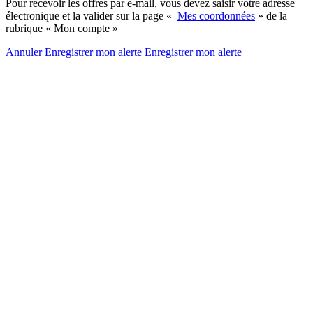
Pour recevoir les offres par e-mail, vous devez saisir votre adresse
électronique et la valider sur la page «
Mes coordonnées
» de la
rubrique « Mon compte »
Annuler
Enregistrer mon alerte
Enregistrer
mon alerte