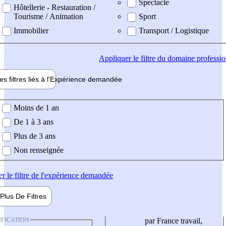
Spectacle
Hôtellerie - Restauration /
Tourisme / Animation
Sport
Immobilier
Transport / Logistique
Appliquer
le filtre du domaine professi
es filtres liés à l'
Expérience
demandée
ience demandée
Moins de 1 an
De 1 à 3 ans
Plus de 3 ans
Non renseignée
er
le filtre de l'expérience demandée
Plus De
Filtres
IFICATION
par France travail,