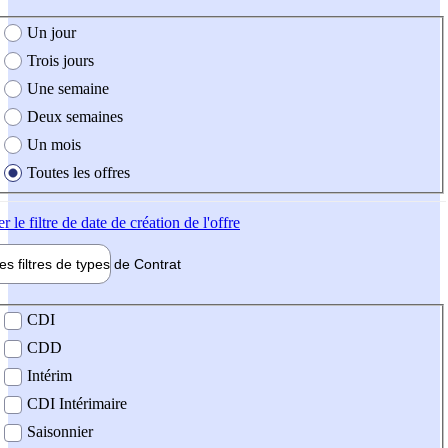
e création de l'offre
Un jour
Trois jours
Une semaine
Deux semaines
Un mois
Toutes les offres
er
le filtre de date de création de l'offre
les filtres de types de
Contrat
de contrat
CDI
CDD
Intérim
CDI Intérimaire
Saisonnier