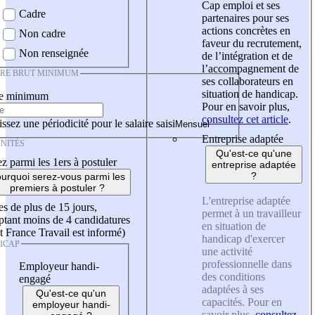
Cap emploi et ses
Cadre
partenaires pour ses
actions concrètes en
Non cadre
faveur du recrutement,
Non renseignée
de l’intégration et de
l’accompagnement de
IRE BRUT MINIMUM
ses collaborateurs en
situation de handicap.
re minimum
Pour en savoir plus,
consultez cet article
.
ssez une périodicité pour le salaire saisi
Entreprise adaptée
NITÉS
Qu'est-ce qu'une
z parmi les 1ers à postuler
entreprise adaptée
?
urquoi serez-vous parmi les
premiers à postuler ?
L'entreprise adaptée
es de plus de 15 jours,
permet à un travailleur
tant moins de 4 candidatures
en situation de
t France Travail est informé)
handicap d'exercer
ICAP
une activité
professionnelle dans
Employeur handi-
des conditions
engagé
adaptées à ses
Qu'est-ce qu'un
capacités. Pour en
employeur handi-
savoir plus,
consultez