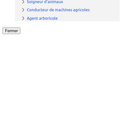
Fermer
Fermer
le détail de l'offre
/
Offre
sur
Offre précéden