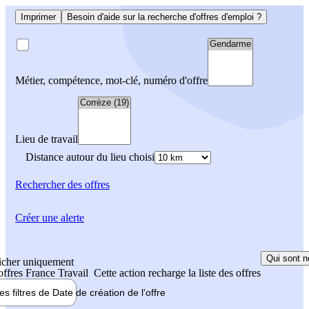
Imprimer
Besoin d'aide sur la recherche d'offres d'emploi ?
Métier, compétence, mot-clé, numéro d'offre
Lieu de travail
Distance autour du lieu choisi
Rechercher
des offres
Créer une alerte
Qui sont n
icher uniquement
 offres France Travail
Cette action recharge la liste des offres
les filtres de
Date de création
de l'offre