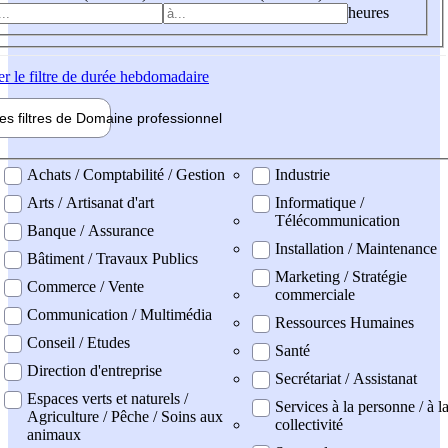
heures
er
le filtre de durée hebdomadaire
les filtres de
Domaine pro
fessionnel
ne professionel
Achats / Comptabilité / Gestion
Industrie
Arts / Artisanat d'art
Informatique /
Télécommunication
Banque / Assurance
Installation / Maintenance
Bâtiment / Travaux Publics
Marketing / Stratégie
Commerce / Vente
commerciale
Communication / Multimédia
Ressources Humaines
Conseil / Etudes
Santé
Direction d'entreprise
Secrétariat / Assistanat
Espaces verts et naturels /
Services à la personne / à l
Agriculture / Pêche / Soins aux
collectivité
animaux