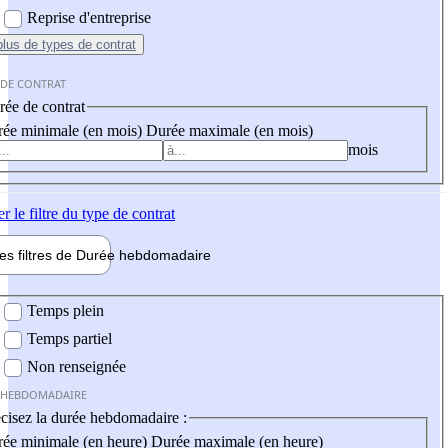
Reprise d'entreprise
plus
de types de contrat
 DE CONTRAT
ée de contrat
ée minimale (en mois)
Durée maximale (en mois)
mois
er
le filtre du type de contrat
les filtres de
Durée hebdo
madaire
 hebdomadaire
Temps plein
Temps partiel
Non renseignée
 HEBDOMADAIRE
cisez la durée hebdomadaire :
ée minimale (en heure)
Durée maximale (en heure)