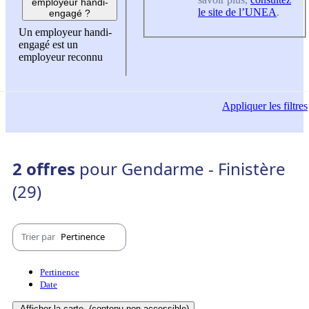
employeur handi-
le site de l’UNEA
.
engagé ?
Un employeur handi-
engagé est un
employeur reconnu
Appliquer
les filtres
2 offres
pour Gendarme - Finistère
(29)
Trier par
Pertinence
Pertinence
Date
Afficher la carte
(contenu non-accessible)