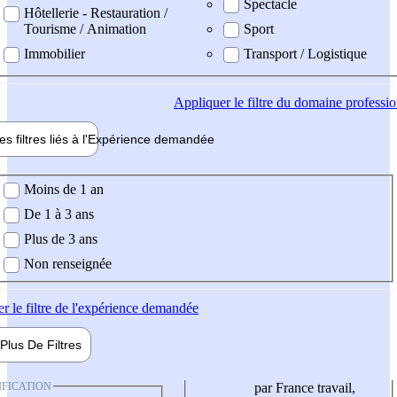
Spectacle
Hôtellerie - Restauration /
Tourisme / Animation
Sport
Immobilier
Transport / Logistique
Appliquer
le filtre du domaine professi
es filtres liés à l'
Expérience
demandée
ience demandée
Moins de 1 an
De 1 à 3 ans
Plus de 3 ans
Non renseignée
er
le filtre de l'expérience demandée
Plus De
Filtres
IFICATION
par France travail,