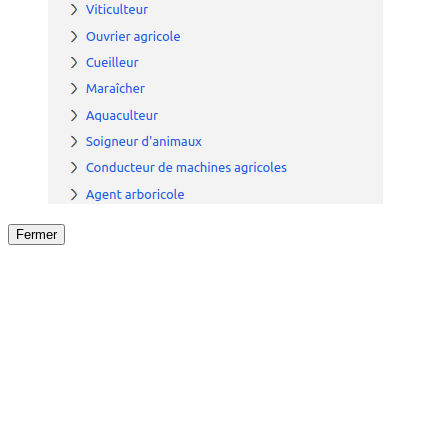
Fermer
Fermer
le détail de l'offre
/
Offre
sur
Offre précéden