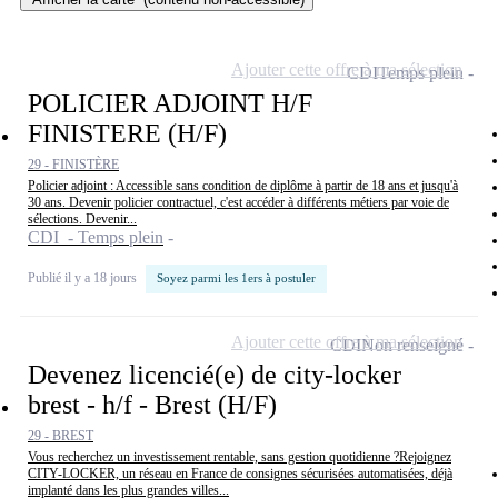
Ajouter cette offre à ma sélection
CDI
Temps plein
POLICIER ADJOINT H/F
FINISTERE (H/F)
29 - FINISTÈRE
Policier adjoint : Accessible sans condition de diplôme à partir de 18 ans et jusqu'à
30 ans. Devenir policier contractuel, c'est accéder à différents métiers par voie de
sélections. Devenir...
CDI - Temps plein
Publié il y a 18 jours
Soyez parmi les 1ers à postuler
Ajouter cette offre à ma sélection
CDI
Non renseigné
Devenez licencié(e) de city-locker
brest - h/f - Brest (H/F)
29 - BREST
Vous recherchez un investissement rentable, sans gestion quotidienne ?Rejoignez
CITY-LOCKER, un réseau en France de consignes sécurisées automatisées, déjà
implanté dans les plus grandes villes...