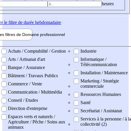
heures
er
le filtre de durée hebdomadaire
les filtres de
Domaine pro
fessionnel
ne professionel
Achats / Comptabilité / Gestion
Industrie
Arts / Artisanat d'art
Informatique /
Télécommunication
Banque / Assurance
Installation / Maintenance
Bâtiment / Travaux Publics
Marketing / Stratégie
Commerce / Vente
commerciale
Communication / Multimédia
Ressources Humaines
Conseil / Etudes
Santé
Direction d'entreprise
Secrétariat / Assistanat
Espaces verts et naturels /
Services à la personne / à l
Agriculture / Pêche / Soins aux
collectivité (2)
animaux