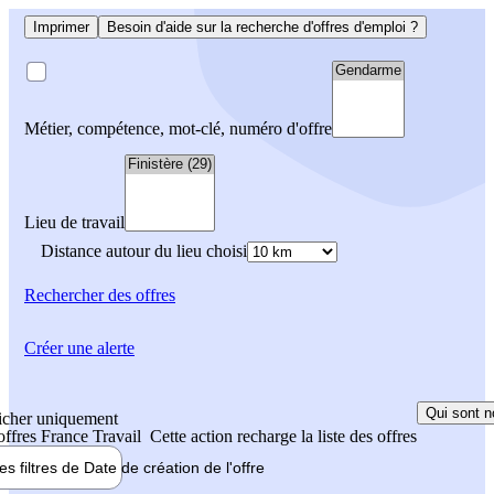
Imprimer
Besoin d'aide sur la recherche d'offres d'emploi ?
Métier, compétence, mot-clé, numéro d'offre
Lieu de travail
Distance autour du lieu choisi
Rechercher
des offres
Créer une alerte
Qui sont n
icher uniquement
 offres France Travail
Cette action recharge la liste des offres
les filtres de
Date de création
de l'offre