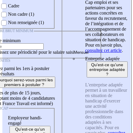
Cap emploi et ses
Cadre
partenaires pour ses
actions concrètes en
Non cadre (1)
faveur du recrutement,
Non renseignée (1)
de l’intégration et de
l’accompagnement de
IRE BRUT MINIMUM
ses collaborateurs en
situation de handicap.
re minimum
Pour en savoir plus,
consultez cet article
.
ssez une périodicité pour le salaire saisi
Entreprise adaptée
NITÉS
Qu'est-ce qu'une
z parmi les 1ers à postuler
entreprise adaptée
résultats
?
urquoi serez-vous parmi les
L'entreprise adaptée
premiers à postuler ?
permet à un travailleur
es de plus de 15 jours,
en situation de
tant moins de 4 candidatures
handicap d'exercer
t France Travail est informé)
une activité
ICAP
professionnelle dans
des conditions
Employeur handi-
adaptées à ses
engagé
capacités. Pour en
Qu'est-ce qu'un
savoir plus,
consultez