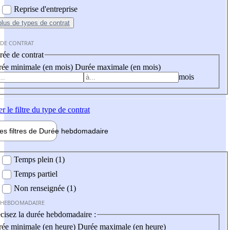
Reprise d'entreprise
plus
de types de contrat
 DE CONTRAT
ée de contrat
ée minimale (en mois)
Durée maximale (en mois)
mois
er
le filtre du type de contrat
les filtres de
Durée hebdo
madaire
 hebdomadaire
Temps plein (1)
Temps partiel
Non renseignée (1)
 HEBDOMADAIRE
cisez la durée hebdomadaire :
ée minimale (en heure)
Durée maximale (en heure)