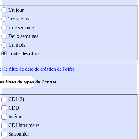
e création de l'offre
Un jour
Trois jours
Une semaine
Deux semaines
Un mois
Toutes les offres
er
le filtre de date de création de l'offre
les filtres de types de
Contrat
de contrat
CDI (2)
CDD
Intérim
CDI Intérimaire
Saisonnier