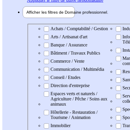
Appliquer
le filtre de durée hebdomadaire
Afficher les filtres de
Domaine pro
fessionnel
Domaine professionel
Achats / Comptabilité / Gestion
Indu
Arts / Artisanat d'art
Info
Tél
Banque / Assurance
Inst
Bâtiment / Travaux Publics
Mark
Commerce / Vente
com
Communication / Multimédia
Res
Conseil / Etudes
San
Direction d'entreprise
Secr
Espaces verts et naturels /
Serv
Agriculture / Pêche / Soins aux
coll
animaux
Spe
Hôtellerie - Restauration /
Tourisme / Animation
Spo
Immobilier
Tran