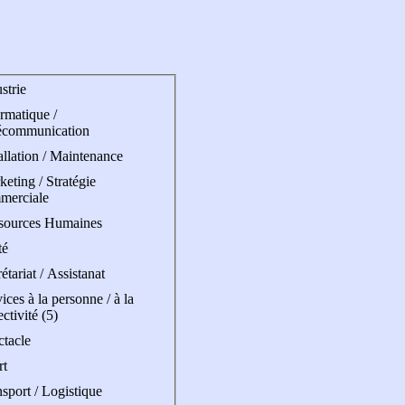
strie
rmatique /
écommunication
allation / Maintenance
eting / Stratégie
merciale
sources Humaines
té
étariat / Assistanat
ices à la personne / à la
ectivité (5)
ctacle
rt
sport / Logistique