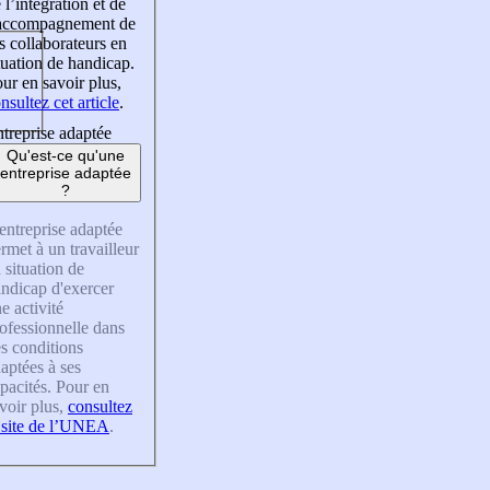
 l’intégration et de
’accompagnement de
s collaborateurs en
tuation de handicap.
ur en savoir plus,
nsultez cet article
.
treprise adaptée
Qu'est-ce qu'une
entreprise adaptée
?
entreprise adaptée
rmet à un travailleur
 situation de
ndicap d'exercer
e activité
ofessionnelle dans
s conditions
aptées à ses
pacités. Pour en
voir plus,
consultez
 site de l’UNEA
.