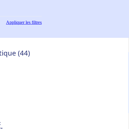
Appliquer
les filtres
ique (44)