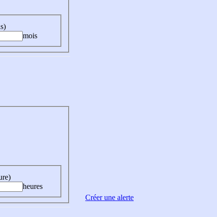
s)
mois
ure)
heures
Créer une alerte