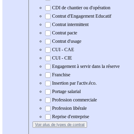
CDI de chantier ou d'opération
Contrat d'Engagement Educatif
Contrat intermittent
Contrat pacte
Contrat d'usage
CUI - CAE
CUI - CIE
Engagement à servir dans la réserve
Franchise
Insertion par l'activ.éco.
Portage salarial
Profession commerciale
Profession libérale
Reprise d'entreprise
Voir plus
de types de contrat