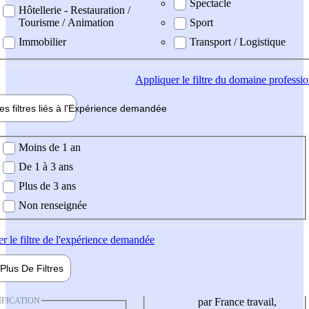
Spectacle
Hôtellerie - Restauration /
Tourisme / Animation
Sport
Immobilier
Transport / Logistique
Appliquer
le filtre du domaine professi
es filtres liés à l'
Expérience
demandée
ience demandée
Moins de 1 an
De 1 à 3 ans
Plus de 3 ans
Non renseignée
er
le filtre de l'expérience demandée
Plus De
Filtres
IFICATION
par France travail,