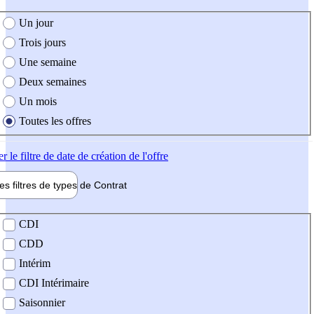
e création de l'offre
Un jour
Trois jours
Une semaine
Deux semaines
Un mois
Toutes les offres
er
le filtre de date de création de l'offre
les filtres de types de
Contrat
de contrat
CDI
CDD
Intérim
CDI Intérimaire
Saisonnier