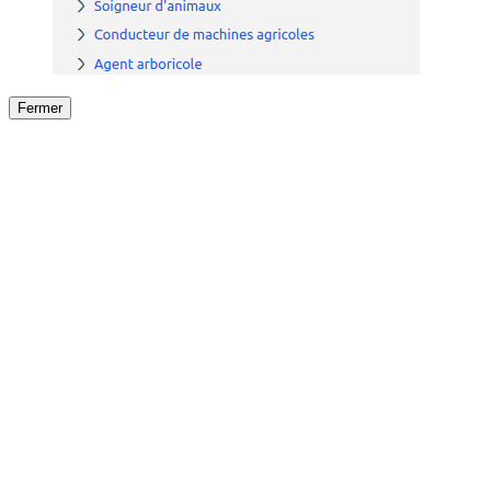
Fermer
Fermer
le détail de l'offre
/
Offre
sur
Offre précéden