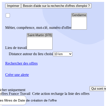
Imprimer
Besoin d'aide sur la recherche d'offres d'emploi ?
Métier, compétence, mot-clé, numéro d'offre
Lieu de travail
Distance autour du lieu choisi
Rechercher
des offres
Créer une alerte
Qui sont n
icher uniquement
 offres France Travail
Cette action recharge la liste des offres
les filtres de
Date de création
de l'offre