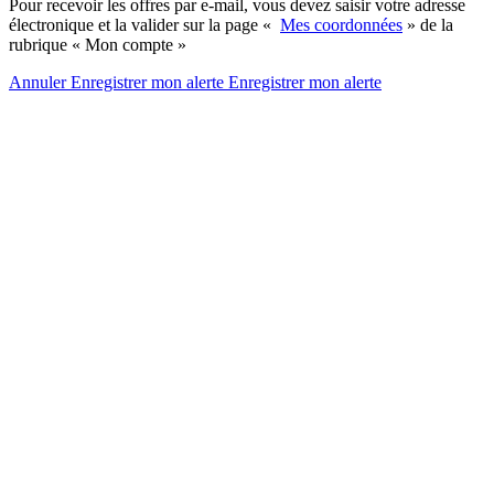
Pour recevoir les offres par e-mail, vous devez saisir votre adresse
électronique et la valider sur la page «
Mes coordonnées
» de la
rubrique « Mon compte »
Annuler
Enregistrer mon alerte
Enregistrer
mon alerte