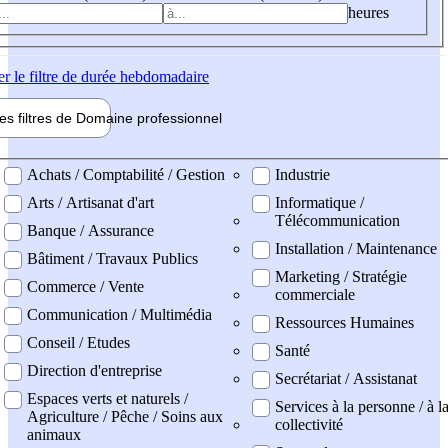
heures
er
le filtre de durée hebdomadaire
les filtres de
Domaine pro
fessionnel
ne professionel
Achats / Comptabilité / Gestion
Industrie
Arts / Artisanat d'art
Informatique /
Télécommunication
Banque / Assurance
Installation / Maintenance
Bâtiment / Travaux Publics
Marketing / Stratégie
Commerce / Vente
commerciale
Communication / Multimédia
Ressources Humaines
Conseil / Etudes
Santé
Direction d'entreprise
Secrétariat / Assistanat
Espaces verts et naturels /
Services à la personne / à l
Agriculture / Pêche / Soins aux
collectivité
animaux