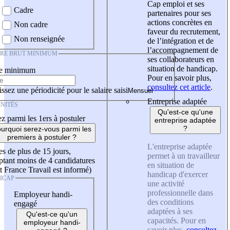
Cap emploi et ses
Cadre
partenaires pour ses
actions concrètes en
Non cadre
faveur du recrutement,
Non renseignée
de l’intégration et de
l’accompagnement de
IRE BRUT MINIMUM
ses collaborateurs en
situation de handicap.
re minimum
Pour en savoir plus,
consultez cet article
.
ssez une périodicité pour le salaire saisi
Entreprise adaptée
NITÉS
Qu'est-ce qu'une
z parmi les 1ers à postuler
entreprise adaptée
?
urquoi serez-vous parmi les
premiers à postuler ?
L'entreprise adaptée
es de plus de 15 jours,
permet à un travailleur
tant moins de 4 candidatures
en situation de
t France Travail est informé)
handicap d'exercer
ICAP
une activité
professionnelle dans
Employeur handi-
des conditions
engagé
adaptées à ses
Qu'est-ce qu'un
capacités. Pour en
employeur handi-
savoir plus,
consultez