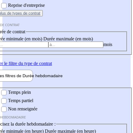
Reprise d'entreprise
plus
de types de contrat
 DE CONTRAT
ée de contrat
ée minimale (en mois)
Durée maximale (en mois)
mois
er
le filtre du type de contrat
les filtres de
Durée hebdo
madaire
 hebdomadaire
Temps plein
Temps partiel
Non renseignée
 HEBDOMADAIRE
cisez la durée hebdomadaire :
ée minimale (en heure)
Durée maximale (en heure)