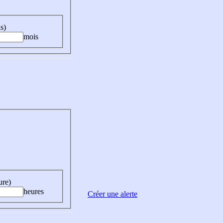
s)
mois
ure)
heures
Créer une alerte