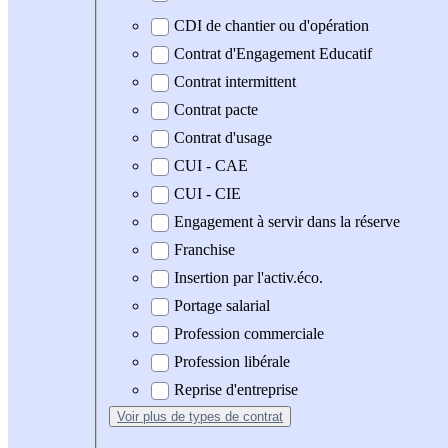
CDI de chantier ou d'opération
Contrat d'Engagement Educatif
Contrat intermittent
Contrat pacte
Contrat d'usage
CUI - CAE
CUI - CIE
Engagement à servir dans la réserve
Franchise
Insertion par l'activ.éco.
Portage salarial
Profession commerciale
Profession libérale
Reprise d'entreprise
Voir plus
de types de contrat