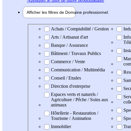
Appliquer
le filtre de durée hebdomadaire
Afficher les filtres de
Domaine pro
fessionnel
Domaine professionel
Achats / Comptabilité / Gestion
Indu
Arts / Artisanat d'art
Info
Tél
Banque / Assurance
Inst
Bâtiment / Travaux Publics
Mark
Commerce / Vente
com
Communication / Multimédia
Res
Conseil / Etudes
San
Direction d'entreprise
Secr
Espaces verts et naturels /
Serv
Agriculture / Pêche / Soins aux
coll
animaux
Spe
Hôtellerie - Restauration /
Tourisme / Animation
Spo
Immobilier
Tran