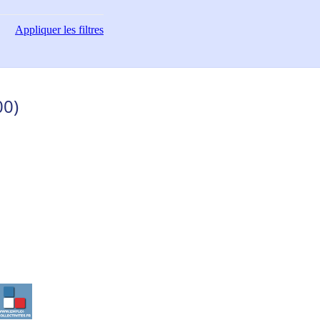
Appliquer
les filtres
00)