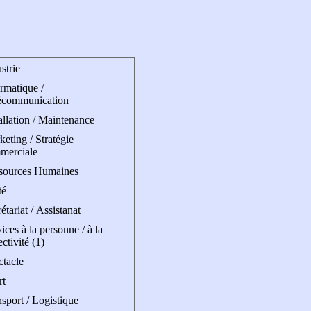
strie
rmatique /
écommunication
allation / Maintenance
eting / Stratégie
merciale
sources Humaines
té
étariat / Assistanat
ices à la personne / à la
ectivité (1)
ctacle
rt
sport / Logistique