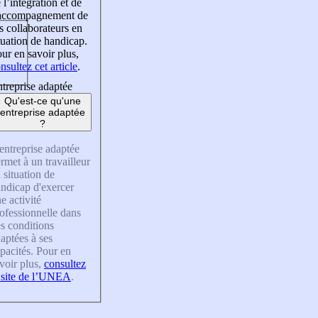
 l’intégration et de
’accompagnement de
s collaborateurs en
tuation de handicap.
ur en savoir plus,
nsultez cet article
.
treprise adaptée
Qu'est-ce qu'une
entreprise adaptée
?
entreprise adaptée
rmet à un travailleur
 situation de
ndicap d'exercer
e activité
ofessionnelle dans
s conditions
aptées à ses
pacités. Pour en
voir plus,
consultez
 site de l’UNEA
.