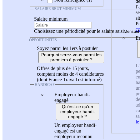
de
l
SALAIRE BRUT MINIMUM
se
si
Salaire minimum
Po
co
Choisissez une périodicité pour le salaire saisi
En
OPPORTUNITÉS
Soyez parmi les 1ers à postuler
Pourquoi serez-vous parmi les
premiers à postuler ?
L'
Offres de plus de 15 jours,
pe
comptant moins de 4 candidatures
en
(dont France Travail est informé)
ha
HANDICAP
un
pr
Employeur handi-
de
engagé
ad
Qu'est-ce qu'un
ca
employeur handi-
sa
engagé ?
le
Un employeur handi-
engagé est un
employeur reconnu