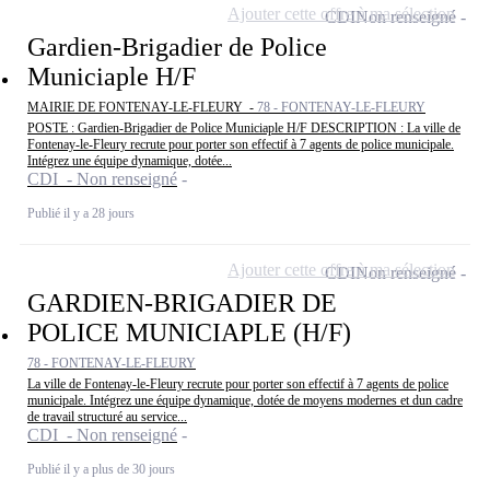
Ajouter cette offre à ma sélection
CDI
Non renseigné
Gardien-Brigadier de Police
Municiaple H/F
MAIRIE DE FONTENAY-LE-FLEURY -
78 - FONTENAY-LE-FLEURY
POSTE : Gardien-Brigadier de Police Municiaple H/F DESCRIPTION : La ville de
Fontenay-le-Fleury recrute pour porter son effectif à 7 agents de police municipale.
Intégrez une équipe dynamique, dotée...
CDI - Non renseigné
Publié il y a 28 jours
Ajouter cette offre à ma sélection
CDI
Non renseigné
GARDIEN-BRIGADIER DE
POLICE MUNICIAPLE (H/F)
78 - FONTENAY-LE-FLEURY
La ville de Fontenay-le-Fleury recrute pour porter son effectif à 7 agents de police
municipale. Intégrez une équipe dynamique, dotée de moyens modernes et dun cadre
de travail structuré au service...
CDI - Non renseigné
Publié il y a plus de 30 jours