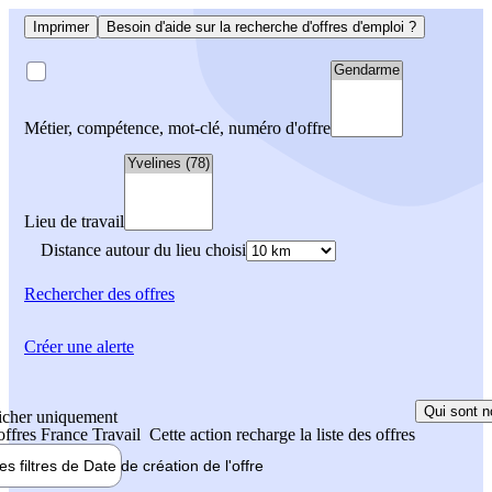
Imprimer
Besoin d'aide sur la recherche d'offres d'emploi ?
Métier, compétence, mot-clé, numéro d'offre
Lieu de travail
Distance autour du lieu choisi
Rechercher
des offres
Créer une alerte
Qui sont n
icher uniquement
 offres France Travail
Cette action recharge la liste des offres
les filtres de
Date de création
de l'offre