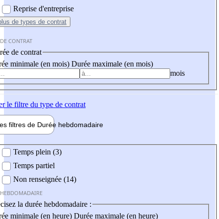
Reprise d'entreprise
plus
de types de contrat
 DE CONTRAT
ée de contrat
ée minimale (en mois)
Durée maximale (en mois)
mois
er
le filtre du type de contrat
les filtres de
Durée hebdo
madaire
 hebdomadaire
Temps plein (3)
Temps partiel
Non renseignée (14)
 HEBDOMADAIRE
cisez la durée hebdomadaire :
ée minimale (en heure)
Durée maximale (en heure)