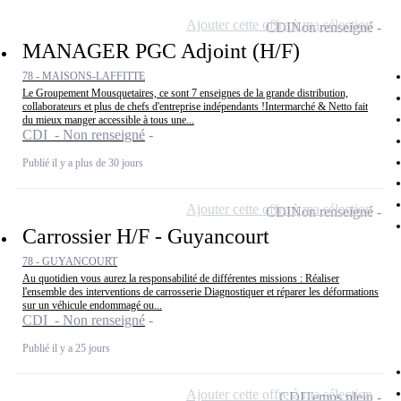
Ajouter cette offre à ma sélection
CDI
Non renseigné
MANAGER PGC Adjoint (H/F)
78 - MAISONS-LAFFITTE
Le Groupement Mousquetaires, ce sont 7 enseignes de la grande distribution,
collaborateurs et plus de chefs d'entreprise indépendants !Intermarché & Netto fait
du mieux manger accessible à tous une...
CDI - Non renseigné
Publié il y a plus de 30 jours
Ajouter cette offre à ma sélection
CDI
Non renseigné
Carrossier H/F - Guyancourt
78 - GUYANCOURT
Au quotidien vous aurez la responsabilité de différentes missions : Réaliser
l'ensemble des interventions de carrosserie Diagnostiquer et réparer les déformations
sur un véhicule endommagé ou...
CDI - Non renseigné
Publié il y a 25 jours
Ajouter cette offre à ma sélection
CDI
Temps plein