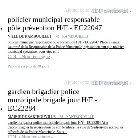
Ajouter cette offre à ma sélection
CDI
Non renseigné
policier municipal responsable
pôle prévention H/F - EC22047
VILLE DE RAMBOUILLET -
78 - RAMBOUILLET
policier municipal responsable pôle prévention H/F - EC22047 Placé(e) sous
l'autorité de la Responsable de la Police Municipale, agissant en tant que policier
municipal spécialisé, vous êtes en...
CDI - Non renseigné
Publié il y a plus de 30 jours
Ajouter cette offre à ma sélection
CDI
Non renseigné
gardien brigadier police
municipale brigade jour H/F -
EC22284
MAIRIE DE SARTROUVILLE -
78 - SARTROUVILLE
gardien brigadier police municipale brigade jour H/F - EC22284 Afin
d'accompagner la sécurisation de son territoire, la ville de Sartrouville accroit les
effectifs de sa Police Municipale. Sous...
CDI - Non renseigné