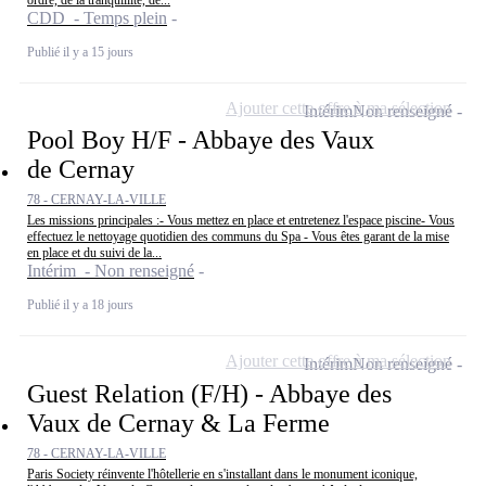
CDD - Temps plein
Publié il y a 15 jours
Ajouter cette offre à ma sélection
Intérim
Non renseigné
Pool Boy H/F - Abbaye des Vaux
de Cernay
78 - CERNAY-LA-VILLE
Les missions principales :- Vous mettez en place et entretenez l'espace piscine- Vous
effectuez le nettoyage quotidien des communs du Spa - Vous êtes garant de la mise
en place et du suivi de la...
Intérim - Non renseigné
Publié il y a 18 jours
Ajouter cette offre à ma sélection
Intérim
Non renseigné
Guest Relation (F/H) - Abbaye des
Vaux de Cernay & La Ferme
78 - CERNAY-LA-VILLE
Paris Society réinvente l'hôtellerie en s'installant dans le monument iconique,