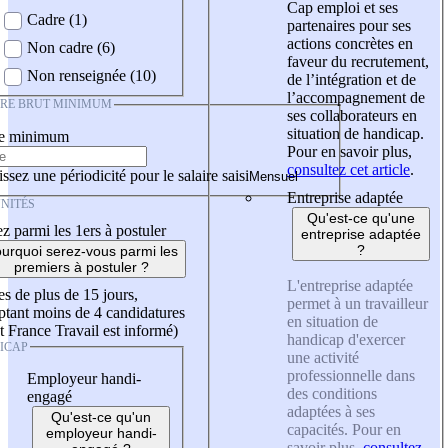
Cap emploi et ses
Cadre (1)
partenaires pour ses
actions concrètes en
Non cadre (6)
faveur du recrutement,
Non renseignée (10)
de l’intégration et de
l’accompagnement de
IRE BRUT MINIMUM
ses collaborateurs en
situation de handicap.
re minimum
Pour en savoir plus,
consultez cet article
.
ssez une périodicité pour le salaire saisi
Entreprise adaptée
NITÉS
Qu'est-ce qu'une
z parmi les 1ers à postuler
entreprise adaptée
?
urquoi serez-vous parmi les
premiers à postuler ?
L'entreprise adaptée
es de plus de 15 jours,
permet à un travailleur
tant moins de 4 candidatures
en situation de
t France Travail est informé)
handicap d'exercer
ICAP
une activité
professionnelle dans
Employeur handi-
des conditions
engagé
adaptées à ses
Qu'est-ce qu'un
capacités. Pour en
employeur handi-
savoir plus,
consultez