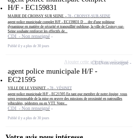
H/F - EC159831
MAIRIE DE CROISSY SUR SEINE -
78 - CROISSY-SUR-SEINE
agent police municipale complet H/F - EC159831 D ... dre d'une politique
dynamique en matière de sécurité et tranquillité publique, la ville de Croissy-sur-
Seine souhaite renforcer les effectifs de...
CDI - Non renseigné
Publié il y a plus de 30 jours
Ajouter cette offre à ma sélection
CDI
Non renseigné
agent police municipale H/F -
EC21595
VILLE DE LE VESINET -
78 - VÉSINET
agent police municipale H/F - EC21595 En tant que membre de notre équipe, vous
serez responsable de la mise en œuvre des missions de proximité en patrouilles
véhiculées, pédestres ou en VTT. Votre...
CDI - Non renseigné
Publié il y a plus de 30 jours
Votre avis nous intéresse