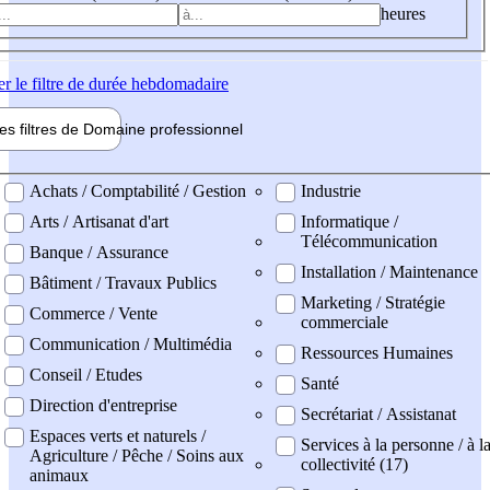
heures
er
le filtre de durée hebdomadaire
les filtres de
Domaine pro
fessionnel
ne professionel
Achats / Comptabilité / Gestion
Industrie
Arts / Artisanat d'art
Informatique /
Télécommunication
Banque / Assurance
Installation / Maintenance
Bâtiment / Travaux Publics
Marketing / Stratégie
Commerce / Vente
commerciale
Communication / Multimédia
Ressources Humaines
Conseil / Etudes
Santé
Direction d'entreprise
Secrétariat / Assistanat
Espaces verts et naturels /
Services à la personne / à l
Agriculture / Pêche / Soins aux
collectivité (17)
animaux