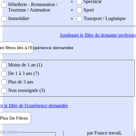
Spectacle
Hôtellerie - Restauration /
Tourisme / Animation
Sport
Immobilier
Transport / Logistique
Appliquer
le filtre du domaine professi
es filtres liés à l'
Expérience
demandée
ience demandée
Moins de 1 an (1)
De 1 à 3 ans (7)
Plus de 3 ans
Non renseignée (3)
er
le filtre de l'expérience demandée
Plus De
Filtres
IFICATION
par France travail,