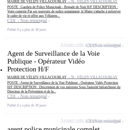
MAIRIE DE VÉLIZY-VILLACOUBLAY -
78 - VÉLIZY-VILLACOUBLAY
POSTE : Gardien de Police Municipale - Brigade de Nuit H/F DESCRIPTION :
Votre contexte Par ses pouvoirs de police notamment, le Maire s'attache à préserver
le cadre de vie et offrir aux Véliziens...
CDI - Non renseigné
Publié il y a plus de 30 jours
Ajouter cette offre à ma sélection
CDI
Non renseigné
Agent de Surveillance de la Voie
Publique - Opérateur Vidéo
Protection H/F
MAIRIE DE VÉLIZY-VILLACOUBLAY -
78 - VÉLIZY-VILLACOUBLAY
POSTE : Agent de Surveillance de la Voie Publique - Opérateur Vidéo Protection
H/F DESCRIPTION : Description de vos missions Sous l'autorité hiérarchique du
Directeur de la Prévention et de la...
CDI - Non renseigné
Publié il y a plus de 30 jours
Ajouter cette offre à ma sélection
CDI
Non renseigné
agent police municipale complet