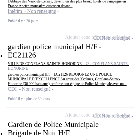
l'Abbaye des Vaux-de-Cernay, devenu un des plus beaux hôtels de campagne en
France.Ancien monastère cistercien datant...
Intérim - Non renseigné
Publié il y a 20 jours
Ajouter cette offre à ma sélection
CDI
Non renseigné
gardien police municipal H/F -
EC21126
VILLE DE CONFLANS-SAINTE-HONORINE -
78 - CONFLANS-SAINTE-
HONORINE
gardien police municipal H/F - EC21126 REJOIGNEZ UNE POLICE
MUNICIPALE D’EXCELLENCE Au cœur des Yvelines, Conflans-Sainte-
Honorine (36 000 habitants) renforce son équipe de Police Municipale avec un...
CDI - Non renseigné
Publié il y a plus de 30 jours
Ajouter cette offre à ma sélection
CDI
Non renseigné
Gardien de Police Municipale -
Brigade de Nuit H/F