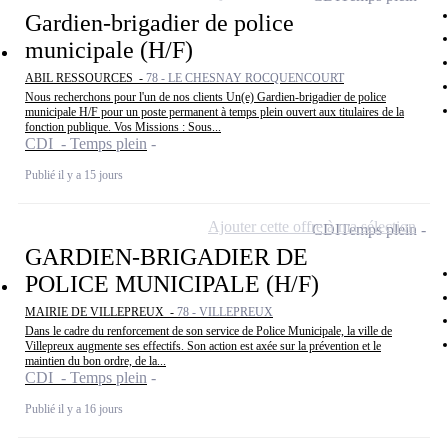
Gardien-brigadier de police
municipale (H/F)
ABIL RESSOURCES -
78 - LE CHESNAY ROCQUENCOURT
Nous recherchons pour l'un de nos clients Un(e) Gardien-brigadier de police
municipale H/F pour un poste permanent à temps plein ouvert aux titulaires de la
fonction publique. Vos Missions : Sous...
CDI - Temps plein
Publié il y a 15 jours
Ajouter cette offre à ma sélection
CDI
Temps plein
GARDIEN-BRIGADIER DE
POLICE MUNICIPALE (H/F)
MAIRIE DE VILLEPREUX -
78 - VILLEPREUX
Dans le cadre du renforcement de son service de Police Municipale, la ville de
Villepreux augmente ses effectifs. Son action est axée sur la prévention et le
maintien du bon ordre, de la...
CDI - Temps plein
Publié il y a 16 jours