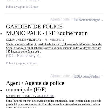
Publié il y a plus de 30 jours
Ajouter cette offre à ma sélection
CDI
Non renseigné
GARDIEN DE POLICE
MUNICIPALE - H/F Equipe matin
COMMUNE DE VIROFLAY -
78 - VIROFLAY
Située dans les Yvelines, à proximité de Paris (16,5 km) et en bordure des Hauts-de-
Seine, Viroflay (17 000 habitants) offre à sa population un cadre verdoyant avec ses
145 hectares de forêt, un peu...
CDI - Non renseigné
Publié il y a plus de 30 jours
Ajouter cette offre à ma sélection
CDD
Temps plein
Agent / Agente de police
municipale (H/F)
MAIRIE DE CHATOU -
78 - CHATOU
Sous l'autorité du chef de service de police municipale, dans le cadre d'une police de
proximité, vous exercez les missions de prévention nécessaires au maintien du bon
ordre, de la tranquillité, de...