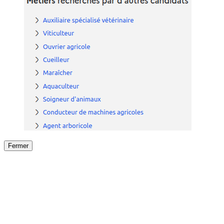
Fermer
Fermer
le détail de l'offre
/
Offre
sur
Offre précéden