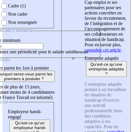
Cap emploi et ses
Cadre (1)
partenaires pour ses
actions concrètes en
Non cadre
faveur du recrutement,
Non renseignée
de l’intégration et de
l’accompagnement de
IRE BRUT MINIMUM
ses collaborateurs en
situation de handicap.
re minimum
Pour en savoir plus,
consultez cet article
.
ssez une périodicité pour le salaire saisi
Entreprise adaptée
NITÉS
Qu'est-ce qu'une
z parmi les 1ers à postuler
entreprise adaptée
?
urquoi serez-vous parmi les
premiers à postuler ?
L'entreprise adaptée
es de plus de 15 jours,
permet à un travailleur
tant moins de 4 candidatures
en situation de
t France Travail est informé)
handicap d'exercer
ICAP
une activité
professionnelle dans
Employeur handi-
des conditions
engagé
adaptées à ses
Qu'est-ce qu'un
capacités. Pour en
employeur handi-
savoir plus,
consultez