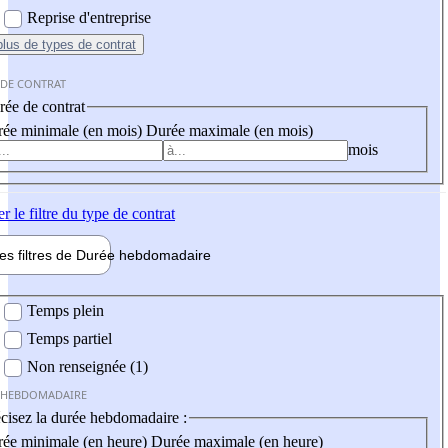
Reprise d'entreprise
plus
de types de contrat
 DE CONTRAT
ée de contrat
ée minimale (en mois)
Durée maximale (en mois)
mois
er
le filtre du type de contrat
les filtres de
Durée hebdo
madaire
 hebdomadaire
Temps plein
Temps partiel
Non renseignée (1)
 HEBDOMADAIRE
cisez la durée hebdomadaire :
ée minimale (en heure)
Durée maximale (en heure)