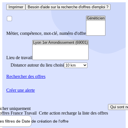
Imprimer
Besoin d'aide sur la recherche d'offres d'emploi ?
Métier, compétence, mot-clé, numéro d'offre
Lieu de travail
Distance autour du lieu choisi
Rechercher
des offres
Créer une alerte
Qui sont n
icher uniquement
 offres France Travail
Cette action recharge la liste des offres
les filtres de
Date de création
de l'offre