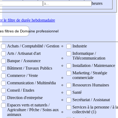
heures
er
le filtre de durée hebdomadaire
les filtres de
Domaine pro
fessionnel
ne professionel
Achats / Comptabilité / Gestion
Industrie
Arts / Artisanat d'art
Informatique /
Télécommunication
Banque / Assurance
Installation / Maintenance
Bâtiment / Travaux Publics
Marketing / Stratégie
Commerce / Vente
commerciale
Communication / Multimédia
Ressources Humaines
Conseil / Etudes
Santé
Direction d'entreprise
Secrétariat / Assistanat
Espaces verts et naturels /
Services à la personne / à l
Agriculture / Pêche / Soins aux
collectivité (1)
animaux