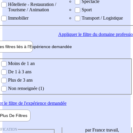
Spectacle
Hôtellerie - Restauration /
Tourisme / Animation
Sport
Immobilier
Transport / Logistique
Appliquer
le filtre du domaine professi
es filtres liés à l'
Expérience
demandée
ience demandée
Moins de 1 an
De 1 à 3 ans
Plus de 3 ans
Non renseignée (1)
er
le filtre de l'expérience demandée
Plus De
Filtres
IFICATION
par France travail,