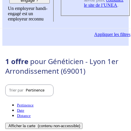
engagé ?
le site de l’UNEA
.
Un employeur handi-
engagé est un
employeur reconnu
Appliquer
les filtres
1 offre
pour Généticien - Lyon 1er
Arrondissement (69001)
Trier par
Pertinence
Pertinence
Date
Distance
Afficher la carte
(contenu non-accessible)