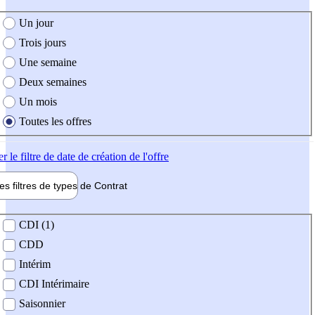
e création de l'offre
Un jour
Trois jours
Une semaine
Deux semaines
Un mois
Toutes les offres
er
le filtre de date de création de l'offre
les filtres de types de
Contrat
de contrat
CDI (1)
CDD
Intérim
CDI Intérimaire
Saisonnier