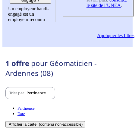
engagé ?
le site de l’UNEA
.
Un employeur handi-
engagé est un
employeur reconnu
Appliquer
les filtres
1 offre
pour Géomaticien -
Ardennes (08)
Trier par
Pertinence
Pertinence
Date
Afficher la carte
(contenu non-accessible)