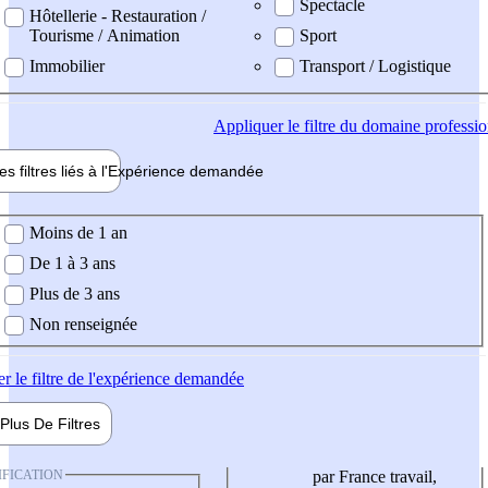
Spectacle
Hôtellerie - Restauration /
Tourisme / Animation
Sport
Immobilier
Transport / Logistique
Appliquer
le filtre du domaine professi
es filtres liés à l'
Expérience
demandée
ience demandée
Moins de 1 an
De 1 à 3 ans
Plus de 3 ans
Non renseignée
er
le filtre de l'expérience demandée
Plus De
Filtres
IFICATION
par France travail,