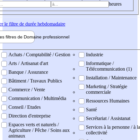
heures
er
le filtre de durée hebdomadaire
les filtres de
Domaine pro
fessionnel
ne professionel
Achats / Comptabilité / Gestion
Industrie
Arts / Artisanat d'art
Informatique /
Télécommunication (1)
Banque / Assurance
Installation / Maintenance
Bâtiment / Travaux Publics
Marketing / Stratégie
Commerce / Vente
commerciale
Communication / Multimédia
Ressources Humaines
Conseil / Etudes
Santé
Direction d'entreprise
Secrétariat / Assistanat
Espaces verts et naturels /
Services à la personne / à l
Agriculture / Pêche / Soins aux
collectivité
animaux