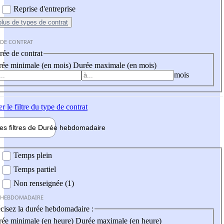
Reprise d'entreprise
plus
de types de contrat
 DE CONTRAT
ée de contrat
ée minimale (en mois)
Durée maximale (en mois)
mois
er
le filtre du type de contrat
les filtres de
Durée hebdo
madaire
 hebdomadaire
Temps plein
Temps partiel
Non renseignée (1)
 HEBDOMADAIRE
cisez la durée hebdomadaire :
ée minimale (en heure)
Durée maximale (en heure)