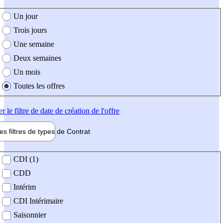
e création de l'offre
Un jour
Trois jours
Une semaine
Deux semaines
Un mois
Toutes les offres
er
le filtre de date de création de l'offre
les filtres de types de
Contrat
de contrat
CDI (1)
CDD
Intérim
CDI Intérimaire
Saisonnier