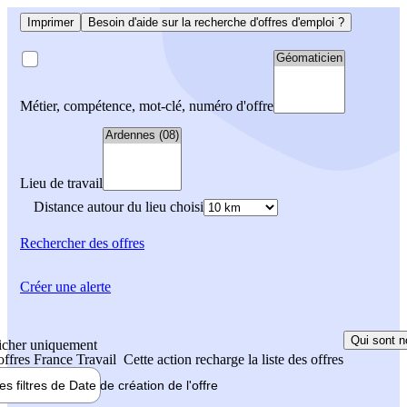
Imprimer
Besoin d'aide sur la recherche d'offres d'emploi ?
Métier, compétence, mot-clé, numéro d'offre
Lieu de travail
Distance autour du lieu choisi
Rechercher
des offres
Créer une alerte
Qui sont n
icher uniquement
 offres France Travail
Cette action recharge la liste des offres
les filtres de
Date de création
de l'offre