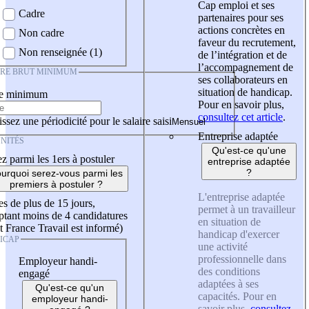
Cap emploi et ses
Cadre
partenaires pour ses
actions concrètes en
Non cadre
faveur du recrutement,
Non renseignée (1)
de l’intégration et de
l’accompagnement de
IRE BRUT MINIMUM
ses collaborateurs en
situation de handicap.
re minimum
Pour en savoir plus,
consultez cet article
.
ssez une périodicité pour le salaire saisi
Entreprise adaptée
NITÉS
Qu'est-ce qu'une
z parmi les 1ers à postuler
entreprise adaptée
?
urquoi serez-vous parmi les
premiers à postuler ?
L'entreprise adaptée
es de plus de 15 jours,
permet à un travailleur
tant moins de 4 candidatures
en situation de
t France Travail est informé)
handicap d'exercer
ICAP
une activité
professionnelle dans
Employeur handi-
des conditions
engagé
adaptées à ses
Qu'est-ce qu'un
capacités. Pour en
employeur handi-
savoir plus,
consultez