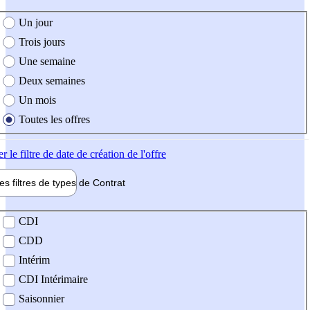
e création de l'offre
Un jour
Trois jours
Une semaine
Deux semaines
Un mois
Toutes les offres
er
le filtre de date de création de l'offre
les filtres de types de
Contrat
de contrat
CDI
CDD
Intérim
CDI Intérimaire
Saisonnier