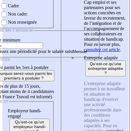
Cap emploi et ses
Cadre
partenaires pour ses
actions concrètes en
Non cadre
faveur du recrutement,
Non renseignée
de l’intégration et de
l’accompagnement de
IRE BRUT MINIMUM
ses collaborateurs en
situation de handicap.
re minimum
Pour en savoir plus,
consultez cet article
.
ssez une périodicité pour le salaire saisi
Entreprise adaptée
NITÉS
Qu'est-ce qu'une
z parmi les 1ers à postuler
entreprise adaptée
?
urquoi serez-vous parmi les
premiers à postuler ?
L'entreprise adaptée
es de plus de 15 jours,
permet à un travailleur
tant moins de 4 candidatures
en situation de
t France Travail est informé)
handicap d'exercer
ICAP
une activité
professionnelle dans
Employeur handi-
des conditions
engagé
adaptées à ses
Qu'est-ce qu'un
capacités. Pour en
employeur handi-
savoir plus,
consultez