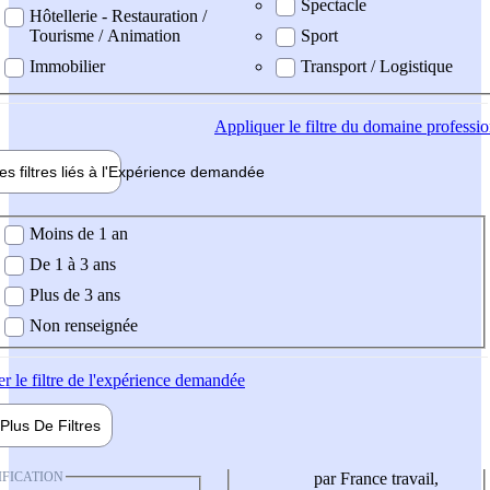
Spectacle
Hôtellerie - Restauration /
Tourisme / Animation
Sport
Immobilier
Transport / Logistique
Appliquer
le filtre du domaine professi
es filtres liés à l'
Expérience
demandée
ience demandée
Moins de 1 an
De 1 à 3 ans
Plus de 3 ans
Non renseignée
er
le filtre de l'expérience demandée
Plus De
Filtres
IFICATION
par France travail,