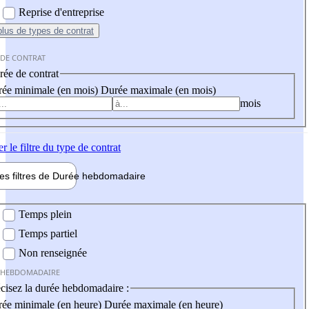
Reprise d'entreprise
plus
de types de contrat
 DE CONTRAT
ée de contrat
ée minimale (en mois)
Durée maximale (en mois)
mois
er
le filtre du type de contrat
les filtres de
Durée hebdo
madaire
 hebdomadaire
Temps plein
Temps partiel
Non renseignée
 HEBDOMADAIRE
cisez la durée hebdomadaire :
ée minimale (en heure)
Durée maximale (en heure)