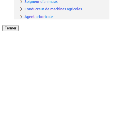
Fermer
Fermer
le détail de l'offre
/
Offre
sur
Offre précéden