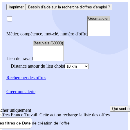
Imprimer
Besoin d'aide sur la recherche d'offres d'emploi ?
Métier, compétence, mot-clé, numéro d'offre
Lieu de travail
Distance autour du lieu choisi
Rechercher
des offres
Créer une alerte
Qui sont n
icher uniquement
 offres France Travail
Cette action recharge la liste des offres
les filtres de
Date de création
de l'offre