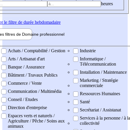
heures
er
le filtre de durée hebdomadaire
les filtres de
Domaine pro
fessionnel
ne professionel
Achats / Comptabilité / Gestion
Industrie
Arts / Artisanat d'art
Informatique /
Télécommunication
Banque / Assurance
Installation / Maintenance
Bâtiment / Travaux Publics
Marketing / Stratégie
Commerce / Vente
commerciale
Communication / Multimédia
Ressources Humaines
Conseil / Etudes
Santé
Direction d'entreprise
Secrétariat / Assistanat
Espaces verts et naturels /
Services à la personne / à l
Agriculture / Pêche / Soins aux
collectivité
animaux