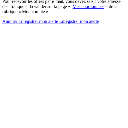
Pour recevoir les offres par e-mail, vous devez saisir votre adresse
électronique et la valider sur la page «
Mes coordonnées
» de la
rubrique « Mon compte »
Annuler
Enregistrer mon alerte
Enregistrer
mon alerte