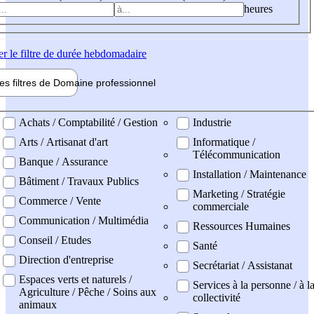
heures
er
le filtre de durée hebdomadaire
les filtres de
Domaine pro
fessionnel
ne professionel
Achats / Comptabilité / Gestion
Industrie
Arts / Artisanat d'art
Informatique /
Télécommunication
Banque / Assurance
Installation / Maintenance
Bâtiment / Travaux Publics
Marketing / Stratégie
Commerce / Vente
commerciale
Communication / Multimédia
Ressources Humaines
Conseil / Etudes
Santé
Direction d'entreprise
Secrétariat / Assistanat
Espaces verts et naturels /
Services à la personne / à l
Agriculture / Pêche / Soins aux
collectivité
animaux