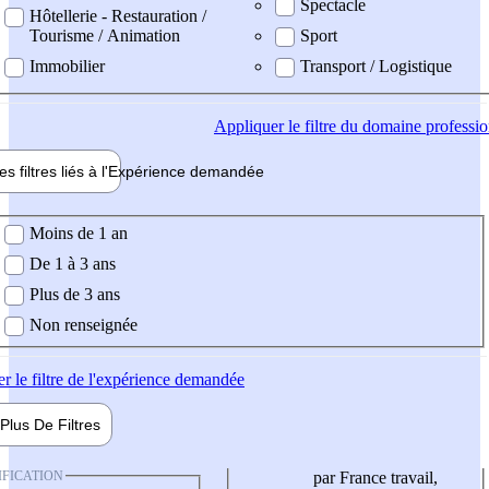
Spectacle
Hôtellerie - Restauration /
Tourisme / Animation
Sport
Immobilier
Transport / Logistique
Appliquer
le filtre du domaine professi
es filtres liés à l'
Expérience
demandée
ience demandée
Moins de 1 an
De 1 à 3 ans
Plus de 3 ans
Non renseignée
er
le filtre de l'expérience demandée
Plus De
Filtres
IFICATION
par France travail,