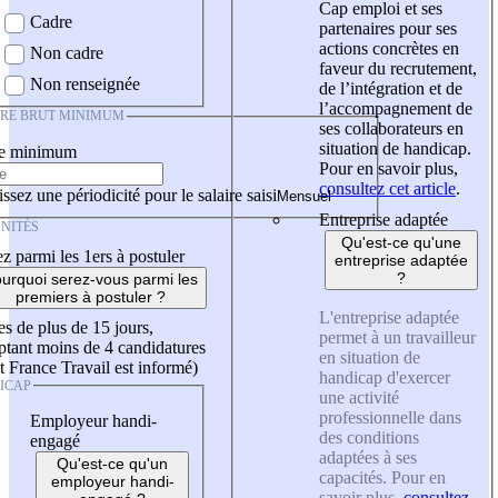
Cap emploi et ses
Cadre
partenaires pour ses
actions concrètes en
Non cadre
faveur du recrutement,
Non renseignée
de l’intégration et de
l’accompagnement de
IRE BRUT MINIMUM
ses collaborateurs en
situation de handicap.
re minimum
Pour en savoir plus,
consultez cet article
.
ssez une périodicité pour le salaire saisi
Entreprise adaptée
NITÉS
Qu'est-ce qu'une
z parmi les 1ers à postuler
entreprise adaptée
?
urquoi serez-vous parmi les
premiers à postuler ?
L'entreprise adaptée
es de plus de 15 jours,
permet à un travailleur
tant moins de 4 candidatures
en situation de
t France Travail est informé)
handicap d'exercer
ICAP
une activité
professionnelle dans
Employeur handi-
des conditions
engagé
adaptées à ses
Qu'est-ce qu'un
capacités. Pour en
employeur handi-
savoir plus,
consultez