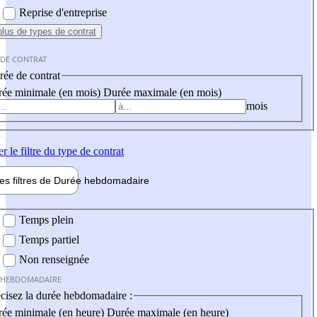
Reprise d'entreprise
plus
de types de contrat
 DE CONTRAT
ée de contrat
ée minimale (en mois)
Durée maximale (en mois)
mois
er
le filtre du type de contrat
les filtres de
Durée hebdo
madaire
 hebdomadaire
Temps plein
Temps partiel
Non renseignée
 HEBDOMADAIRE
cisez la durée hebdomadaire :
ée minimale (en heure)
Durée maximale (en heure)