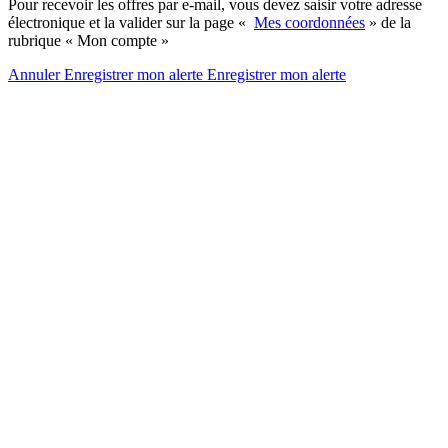
Pour recevoir les offres par e-mail, vous devez saisir votre adresse
électronique et la valider sur la page «
Mes coordonnées
» de la
rubrique « Mon compte »
Annuler
Enregistrer mon alerte
Enregistrer
mon alerte