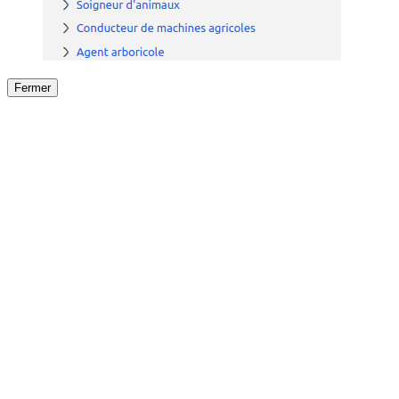
Fermer
Fermer
le détail de l'offre
/
Offre
sur
Offre précéden