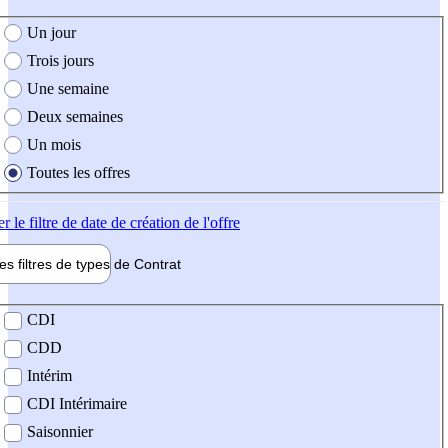
e création de l'offre
Un jour
Trois jours
Une semaine
Deux semaines
Un mois
Toutes les offres
er
le filtre de date de création de l'offre
les filtres de types de
Contrat
de contrat
CDI
CDD
Intérim
CDI Intérimaire
Saisonnier