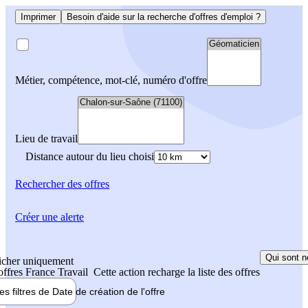
Imprimer
Besoin d'aide sur la recherche d'offres d'emploi ?
Métier, compétence, mot-clé, numéro d'offre
Lieu de travail
Distance autour du lieu choisi
Rechercher
des offres
Créer une alerte
Qui sont n
icher uniquement
 offres France Travail
Cette action recharge la liste des offres
les filtres de
Date de création
de l'offre