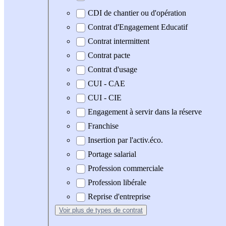
CDI de chantier ou d'opération
Contrat d'Engagement Educatif
Contrat intermittent
Contrat pacte
Contrat d'usage
CUI - CAE
CUI - CIE
Engagement à servir dans la réserve
Franchise
Insertion par l'activ.éco.
Portage salarial
Profession commerciale
Profession libérale
Reprise d'entreprise
Voir plus
de types de contrat