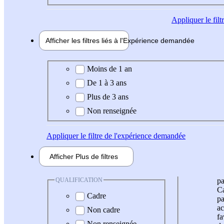
Appliquer
le fil
Afficher les filtres liés à l'
Expérience
demandée
Expérience demandée
Moins de 1 an
De 1 à 3 ans
Plus de 3 ans
Non renseignée
Appliquer
le filtre de l'expérience demandée
Afficher
Plus de
filtres
QUALIFICATION
pa
Ca
Cadre
pa
ac
Non cadre
fa
Non renseignée