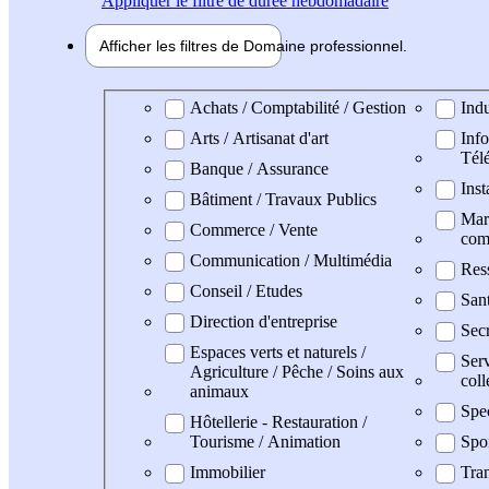
Appliquer
le filtre de durée hebdomadaire
Afficher les filtres de
Domaine pro
fessionnel
Domaine professionel
Achats / Comptabilité / Gestion
Indu
Arts / Artisanat d'art
Info
Tél
Banque / Assurance
Inst
Bâtiment / Travaux Publics
Mark
Commerce / Vente
com
Communication / Multimédia
Res
Conseil / Etudes
San
Direction d'entreprise
Secr
Espaces verts et naturels /
Serv
Agriculture / Pêche / Soins aux
coll
animaux
Spe
Hôtellerie - Restauration /
Tourisme / Animation
Spo
Immobilier
Tran