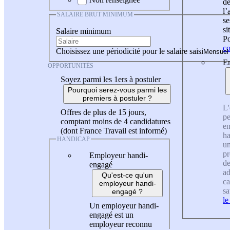
de
l
SALAIRE BRUT MINIMUM
se
si
Salaire minimum
Po
co
Choisissez une périodicité pour le salaire saisi
En
OPPORTUNITÉS
Soyez parmi les 1ers à postuler
Pourquoi serez-vous parmi les
premiers à postuler ?
L'
Offres de plus de 15 jours,
pe
comptant moins de 4 candidatures
en
(dont France Travail est informé)
ha
HANDICAP
un
pr
Employeur handi-
de
engagé
ad
Qu'est-ce qu'un
ca
employeur handi-
sa
engagé ?
le
Un employeur handi-
engagé est un
employeur reconnu