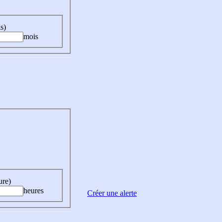
s)
mois
ure)
heures
Créer une alerte