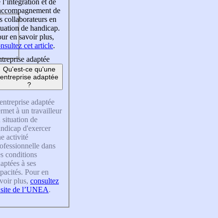
 l’intégration et de
’accompagnement de
s collaborateurs en
tuation de handicap.
ur en savoir plus,
nsultez cet article
.
treprise adaptée
Qu'est-ce qu'une
entreprise adaptée
?
entreprise adaptée
rmet à un travailleur
 situation de
ndicap d'exercer
e activité
ofessionnelle dans
s conditions
aptées à ses
pacités. Pour en
voir plus,
consultez
 site de l’UNEA
.