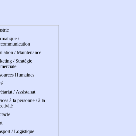
strie
rmatique /
écommunication
allation / Maintenance
eting / Stratégie
merciale
sources Humaines
té
étariat / Assistanat
ices à la personne / à la
ectivité
ctacle
rt
sport / Logistique