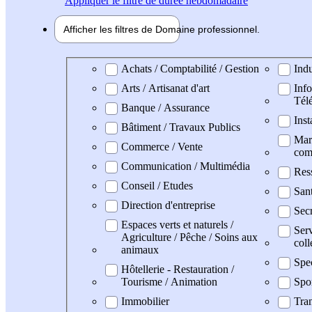
Appliquer
le filtre de durée hebdomadaire
Afficher les filtres de
Domaine pro
fessionnel
Domaine professionel
Achats / Comptabilité / Gestion
Indu
Arts / Artisanat d'art
Info
Tél
Banque / Assurance
Inst
Bâtiment / Travaux Publics
Mark
Commerce / Vente
com
Communication / Multimédia
Res
Conseil / Etudes
San
Direction d'entreprise
Secr
Espaces verts et naturels /
Serv
Agriculture / Pêche / Soins aux
coll
animaux
Spe
Hôtellerie - Restauration /
Tourisme / Animation
Spo
Immobilier
Tran