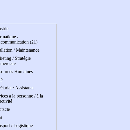
strie
rmatique /
écommunication (21)
allation / Maintenance
eting / Stratégie
merciale
sources Humaines
té
étariat / Assistanat
ices à la personne / à la
ectivité
ctacle
rt
sport / Logistique