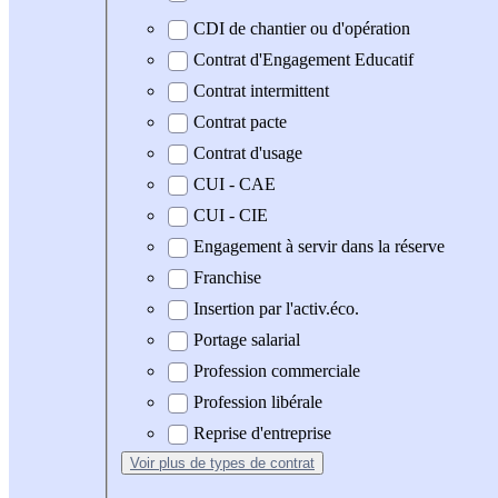
CDI de chantier ou d'opération
Contrat d'Engagement Educatif
Contrat intermittent
Contrat pacte
Contrat d'usage
CUI - CAE
CUI - CIE
Engagement à servir dans la réserve
Franchise
Insertion par l'activ.éco.
Portage salarial
Profession commerciale
Profession libérale
Reprise d'entreprise
Voir plus
de types de contrat