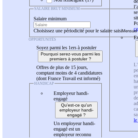
de
l
SALAIRE BRUT MINIMUM
se
si
Salaire minimum
Po
co
Choisissez une périodicité pour le salaire saisi
En
OPPORTUNITÉS
Soyez parmi les 1ers à postuler
Pourquoi serez-vous parmi les
premiers à postuler ?
L'
Offres de plus de 15 jours,
pe
comptant moins de 4 candidatures
en
(dont France Travail est informé)
ha
HANDICAP
un
pr
Employeur handi-
de
engagé
ad
Qu'est-ce qu'un
ca
employeur handi-
sa
engagé ?
le
Un employeur handi-
engagé est un
employeur reconnu