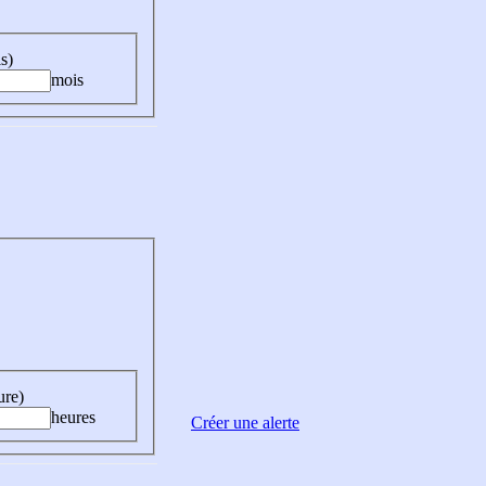
s)
mois
ure)
heures
Créer une alerte