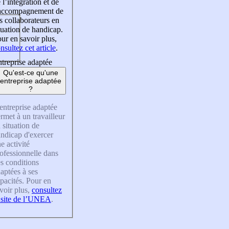
 l’intégration et de
’accompagnement de
s collaborateurs en
tuation de handicap.
ur en savoir plus,
nsultez cet article
.
treprise adaptée
Qu'est-ce qu'une
entreprise adaptée
?
entreprise adaptée
rmet à un travailleur
 situation de
ndicap d'exercer
e activité
ofessionnelle dans
s conditions
aptées à ses
pacités. Pour en
voir plus,
consultez
 site de l’UNEA
.