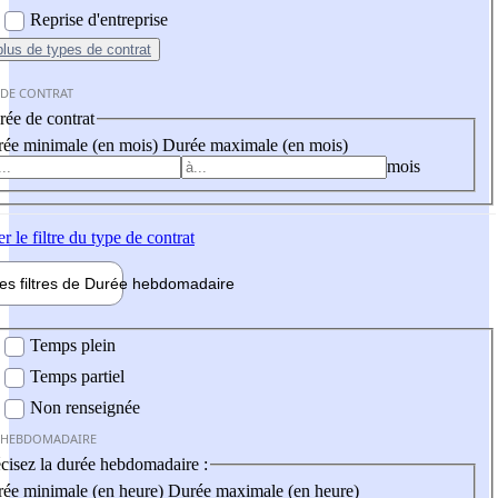
Reprise d'entreprise
plus
de types de contrat
 DE CONTRAT
ée de contrat
ée minimale (en mois)
Durée maximale (en mois)
mois
er
le filtre du type de contrat
les filtres de
Durée hebdo
madaire
 hebdomadaire
Temps plein
Temps partiel
Non renseignée
 HEBDOMADAIRE
cisez la durée hebdomadaire :
ée minimale (en heure)
Durée maximale (en heure)