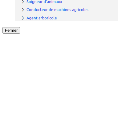
Fermer
Fermer
le détail de l'offre
/
Offre
sur
Offre précéden