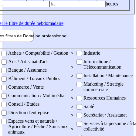
heures
er
le filtre de durée hebdomadaire
les filtres de
Domaine pro
fessionnel
ne professionel
Achats / Comptabilité / Gestion
Industrie
Arts / Artisanat d'art
Informatique /
Télécommunication
Banque / Assurance
Installation / Maintenance
Bâtiment / Travaux Publics
Marketing / Stratégie
Commerce / Vente
commerciale
Communication / Multimédia
Ressources Humaines
Conseil / Etudes
Santé
Direction d'entreprise
Secrétariat / Assistanat
Espaces verts et naturels /
Services à la personne / à l
Agriculture / Pêche / Soins aux
collectivité
animaux