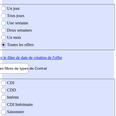
e création de l'offre
Un jour
Trois jours
Une semaine
Deux semaines
Un mois
Toutes les offres
er
le filtre de date de création de l'offre
les filtres de types de
Contrat
de contrat
CDI
CDD
Intérim
CDI Intérimaire
Saisonnier