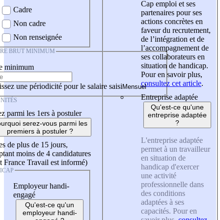
Cap emploi et ses
Cadre
partenaires pour ses
actions concrètes en
Non cadre
faveur du recrutement,
Non renseignée
de l’intégration et de
l’accompagnement de
IRE BRUT MINIMUM
ses collaborateurs en
situation de handicap.
re minimum
Pour en savoir plus,
consultez cet article
.
ssez une périodicité pour le salaire saisi
Entreprise adaptée
NITÉS
Qu'est-ce qu'une
z parmi les 1ers à postuler
entreprise adaptée
?
urquoi serez-vous parmi les
premiers à postuler ?
L'entreprise adaptée
es de plus de 15 jours,
permet à un travailleur
tant moins de 4 candidatures
en situation de
t France Travail est informé)
handicap d'exercer
ICAP
une activité
professionnelle dans
Employeur handi-
des conditions
engagé
adaptées à ses
Qu'est-ce qu'un
capacités. Pour en
employeur handi-
savoir plus,
consultez