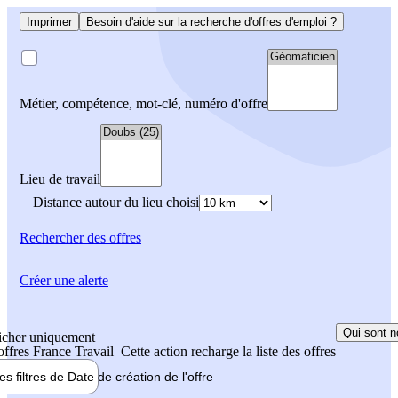
Imprimer
Besoin d'aide sur la recherche d'offres d'emploi ?
Métier, compétence, mot-clé, numéro d'offre
Lieu de travail
Distance autour du lieu choisi
Rechercher
des offres
Créer une alerte
Qui sont n
icher uniquement
 offres France Travail
Cette action recharge la liste des offres
les filtres de
Date de création
de l'offre