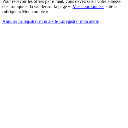
Pour recevoir les offres par e-mail, vous devez saisir votre adresse
électronique et la valider sur la page «
Mes coordonnées
» de la
rubrique « Mon compte »
Annuler
Enregistrer mon alerte
Enregistrer
mon alerte