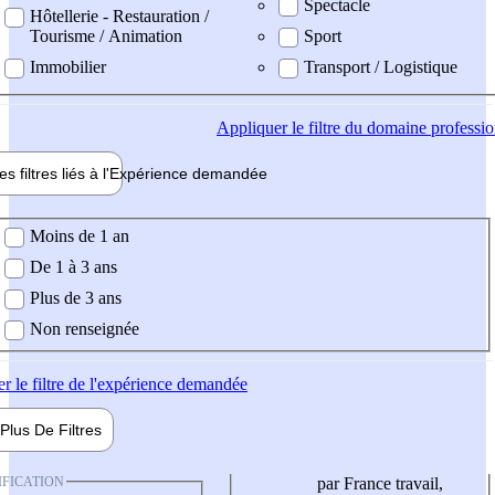
Spectacle
Hôtellerie - Restauration /
Tourisme / Animation
Sport
Immobilier
Transport / Logistique
Appliquer
le filtre du domaine professi
es filtres liés à l'
Expérience
demandée
ience demandée
Moins de 1 an
De 1 à 3 ans
Plus de 3 ans
Non renseignée
er
le filtre de l'expérience demandée
Plus De
Filtres
IFICATION
par France travail,