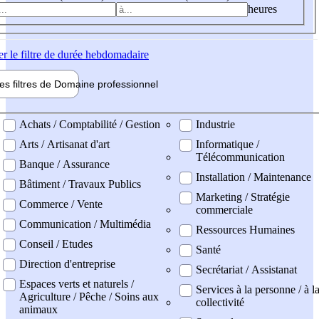
heures
er
le filtre de durée hebdomadaire
les filtres de
Domaine pro
fessionnel
ne professionel
Achats / Comptabilité / Gestion
Industrie
Arts / Artisanat d'art
Informatique /
Télécommunication
Banque / Assurance
Installation / Maintenance
Bâtiment / Travaux Publics
Marketing / Stratégie
Commerce / Vente
commerciale
Communication / Multimédia
Ressources Humaines
Conseil / Etudes
Santé
Direction d'entreprise
Secrétariat / Assistanat
Espaces verts et naturels /
Services à la personne / à l
Agriculture / Pêche / Soins aux
collectivité
animaux