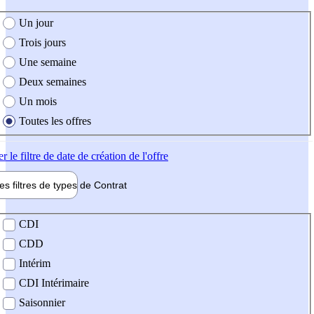
e création de l'offre
Un jour
Trois jours
Une semaine
Deux semaines
Un mois
Toutes les offres
er
le filtre de date de création de l'offre
les filtres de types de
Contrat
de contrat
CDI
CDD
Intérim
CDI Intérimaire
Saisonnier