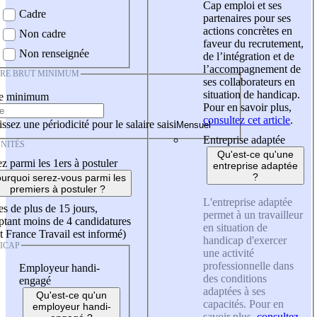
Cap emploi et ses
Cadre
partenaires pour ses
actions concrètes en
Non cadre
faveur du recrutement,
Non renseignée
de l’intégration et de
l’accompagnement de
IRE BRUT MINIMUM
ses collaborateurs en
situation de handicap.
re minimum
Pour en savoir plus,
consultez cet article
.
ssez une périodicité pour le salaire saisi
Entreprise adaptée
NITÉS
Qu'est-ce qu'une
z parmi les 1ers à postuler
entreprise adaptée
?
urquoi serez-vous parmi les
premiers à postuler ?
L'entreprise adaptée
es de plus de 15 jours,
permet à un travailleur
tant moins de 4 candidatures
en situation de
t France Travail est informé)
handicap d'exercer
ICAP
une activité
professionnelle dans
Employeur handi-
des conditions
engagé
adaptées à ses
Qu'est-ce qu'un
capacités. Pour en
employeur handi-
savoir plus,
consultez