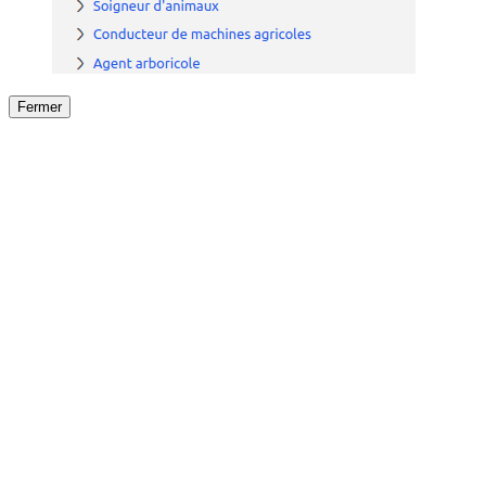
Fermer
Fermer
le détail de l'offre
/
Offre
sur
Offre précéden