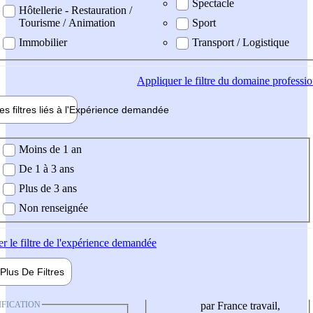
Spectacle
Hôtellerie - Restauration /
Tourisme / Animation
Sport
Immobilier
Transport / Logistique
Appliquer
le filtre du domaine professi
es filtres liés à l'
Expérience
demandée
ience demandée
Moins de 1 an
De 1 à 3 ans
Plus de 3 ans
Non renseignée
er
le filtre de l'expérience demandée
Plus De
Filtres
IFICATION
par France travail,