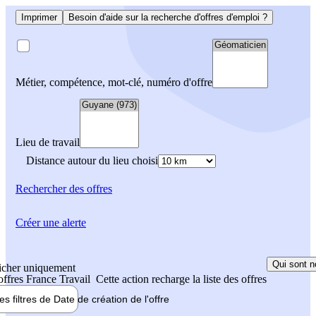
Imprimer
Besoin d'aide sur la recherche d'offres d'emploi ?
Métier, compétence, mot-clé, numéro d'offre
Lieu de travail
Distance autour du lieu choisi
Rechercher
des offres
Créer une alerte
Qui sont n
icher uniquement
 offres France Travail
Cette action recharge la liste des offres
les filtres de
Date de création
de l'offre