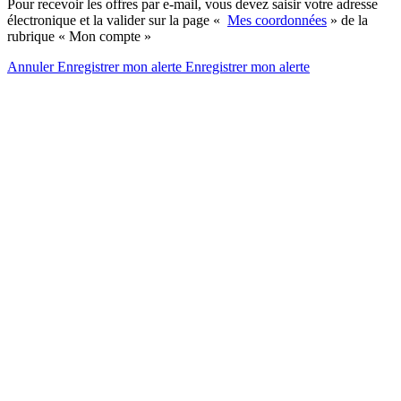
Pour recevoir les offres par e-mail, vous devez saisir votre adresse
électronique et la valider sur la page «
Mes coordonnées
» de la
rubrique « Mon compte »
Annuler
Enregistrer mon alerte
Enregistrer
mon alerte