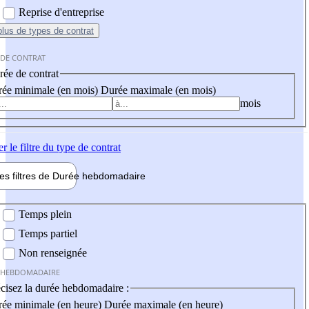
Reprise d'entreprise
plus
de types de contrat
 DE CONTRAT
ée de contrat
ée minimale (en mois)
Durée maximale (en mois)
mois
er
le filtre du type de contrat
les filtres de
Durée hebdo
madaire
 hebdomadaire
Temps plein
Temps partiel
Non renseignée
 HEBDOMADAIRE
cisez la durée hebdomadaire :
ée minimale (en heure)
Durée maximale (en heure)