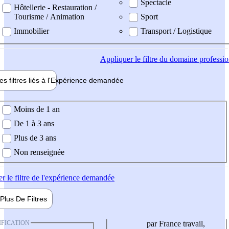
Spectacle
Hôtellerie - Restauration /
Tourisme / Animation
Sport
Immobilier
Transport / Logistique
Appliquer
le filtre du domaine professi
es filtres liés à l'
Expérience
demandée
ience demandée
Moins de 1 an
De 1 à 3 ans
Plus de 3 ans
Non renseignée
er
le filtre de l'expérience demandée
Plus De
Filtres
IFICATION
par France travail,