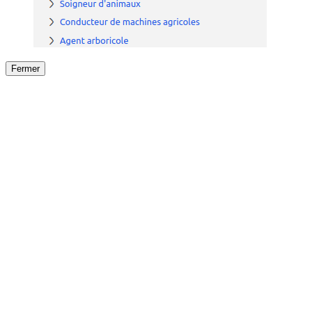
Fermer
Fermer
le détail de l'offre
/
Offre
sur
Offre précéden