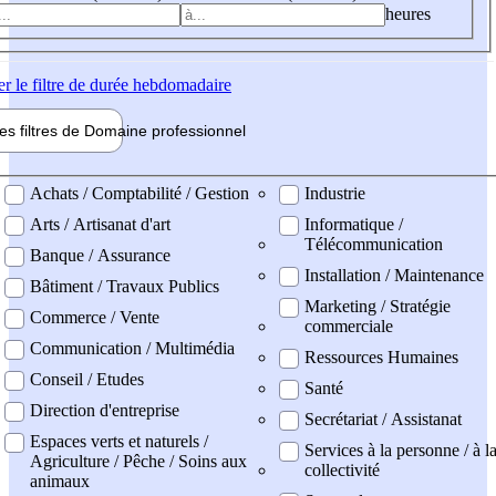
heures
er
le filtre de durée hebdomadaire
les filtres de
Domaine pro
fessionnel
ne professionel
Achats / Comptabilité / Gestion
Industrie
Arts / Artisanat d'art
Informatique /
Télécommunication
Banque / Assurance
Installation / Maintenance
Bâtiment / Travaux Publics
Marketing / Stratégie
Commerce / Vente
commerciale
Communication / Multimédia
Ressources Humaines
Conseil / Etudes
Santé
Direction d'entreprise
Secrétariat / Assistanat
Espaces verts et naturels /
Services à la personne / à l
Agriculture / Pêche / Soins aux
collectivité
animaux