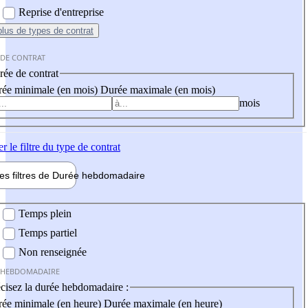
Reprise d'entreprise
plus
de types de contrat
 DE CONTRAT
ée de contrat
ée minimale (en mois)
Durée maximale (en mois)
mois
er
le filtre du type de contrat
les filtres de
Durée hebdo
madaire
 hebdomadaire
Temps plein
Temps partiel
Non renseignée
 HEBDOMADAIRE
cisez la durée hebdomadaire :
ée minimale (en heure)
Durée maximale (en heure)