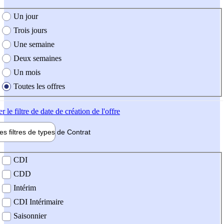
e création de l'offre
Un jour
Trois jours
Une semaine
Deux semaines
Un mois
Toutes les offres
er
le filtre de date de création de l'offre
les filtres de types de
Contrat
de contrat
CDI
CDD
Intérim
CDI Intérimaire
Saisonnier