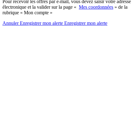
Pour recevoir les offres par e-mail, vous devez saisir votre adresse
électronique et la valider sur la page «
Mes coordonnées
» de la
rubrique « Mon compte »
Annuler
Enregistrer mon alerte
Enregistrer
mon alerte