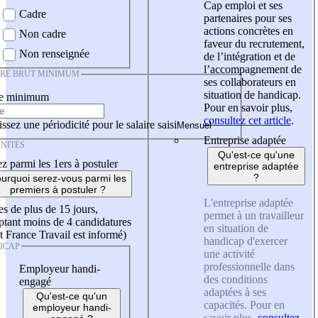
Cap emploi et ses
Cadre
partenaires pour ses
actions concrètes en
Non cadre
faveur du recrutement,
Non renseignée
de l’intégration et de
l’accompagnement de
IRE BRUT MINIMUM
ses collaborateurs en
situation de handicap.
re minimum
Pour en savoir plus,
consultez cet article
.
ssez une périodicité pour le salaire saisi
Entreprise adaptée
NITÉS
Qu'est-ce qu'une
z parmi les 1ers à postuler
entreprise adaptée
?
urquoi serez-vous parmi les
premiers à postuler ?
L'entreprise adaptée
es de plus de 15 jours,
permet à un travailleur
tant moins de 4 candidatures
en situation de
t France Travail est informé)
handicap d'exercer
ICAP
une activité
professionnelle dans
Employeur handi-
des conditions
engagé
adaptées à ses
Qu'est-ce qu'un
capacités. Pour en
employeur handi-
savoir plus,
consultez