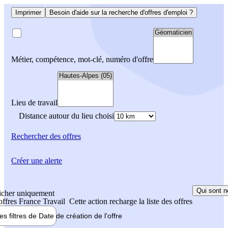
Imprimer
Besoin d'aide sur la recherche d'offres d'emploi ?
Métier, compétence, mot-clé, numéro d'offre
Lieu de travail
Distance autour du lieu choisi
Rechercher
des offres
Créer une alerte
Qui sont n
icher uniquement
 offres France Travail
Cette action recharge la liste des offres
les filtres de
Date de création
de l'offre