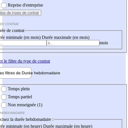
Reprise d'entreprise
plus
de types de contrat
 DE CONTRAT
ée de contrat
ée minimale (en mois)
Durée maximale (en mois)
mois
er
le filtre du type de contrat
les filtres de
Durée hebdo
madaire
 hebdomadaire
Temps plein
Temps partiel
Non renseignée (1)
 HEBDOMADAIRE
cisez la durée hebdomadaire :
ée minimale (en heure)
Durée maximale (en heure)