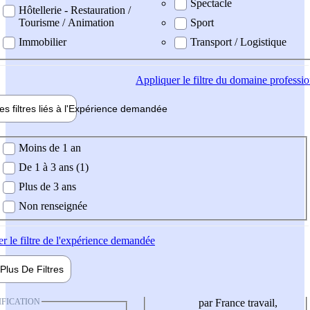
Spectacle
Hôtellerie - Restauration /
Tourisme / Animation
Sport
Immobilier
Transport / Logistique
Appliquer
le filtre du domaine professi
es filtres liés à l'
Expérience
demandée
ience demandée
Moins de 1 an
De 1 à 3 ans (1)
Plus de 3 ans
Non renseignée
er
le filtre de l'expérience demandée
Plus De
Filtres
IFICATION
par France travail,