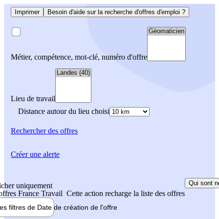
Imprimer
Besoin d'aide sur la recherche d'offres d'emploi ?
Métier, compétence, mot-clé, numéro d'offre
Lieu de travail
Distance autour du lieu choisi
Rechercher
des offres
Créer une alerte
Qui sont n
icher uniquement
 offres France Travail
Cette action recharge la liste des offres
les filtres de
Date de création
de l'offre