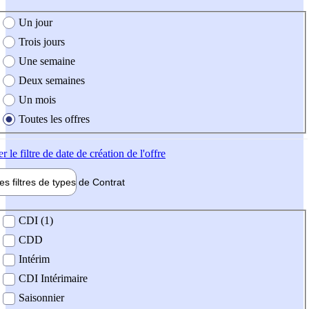
e création de l'offre
Un jour
Trois jours
Une semaine
Deux semaines
Un mois
Toutes les offres
er
le filtre de date de création de l'offre
les filtres de types de
Contrat
de contrat
CDI (1)
CDD
Intérim
CDI Intérimaire
Saisonnier