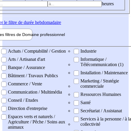
heures
er
le filtre de durée hebdomadaire
les filtres de
Domaine pro
fessionnel
ne professionel
Achats / Comptabilité / Gestion
Industrie
Arts / Artisanat d'art
Informatique /
Télécommunication (1)
Banque / Assurance
Installation / Maintenance
Bâtiment / Travaux Publics
Marketing / Stratégie
Commerce / Vente
commerciale
Communication / Multimédia
Ressources Humaines
Conseil / Etudes
Santé
Direction d'entreprise
Secrétariat / Assistanat
Espaces verts et naturels /
Services à la personne / à l
Agriculture / Pêche / Soins aux
collectivité
animaux