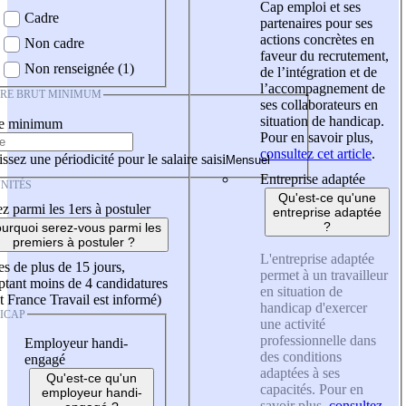
Cap emploi et ses
Cadre
partenaires pour ses
actions concrètes en
Non cadre
faveur du recrutement,
Non renseignée (1)
de l’intégration et de
l’accompagnement de
IRE BRUT MINIMUM
ses collaborateurs en
situation de handicap.
re minimum
Pour en savoir plus,
consultez cet article
.
ssez une périodicité pour le salaire saisi
Entreprise adaptée
NITÉS
Qu'est-ce qu'une
z parmi les 1ers à postuler
entreprise adaptée
?
urquoi serez-vous parmi les
premiers à postuler ?
L'entreprise adaptée
es de plus de 15 jours,
permet à un travailleur
tant moins de 4 candidatures
en situation de
t France Travail est informé)
handicap d'exercer
ICAP
une activité
professionnelle dans
Employeur handi-
des conditions
engagé
adaptées à ses
Qu'est-ce qu'un
capacités. Pour en
employeur handi-
savoir plus,
consultez