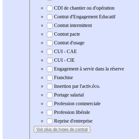
CDI de chantier ou d'opération
Contrat d'Engagement Educatif
Contrat intermittent
Contrat pacte
Contrat d'usage
CUI - CAE
CUI - CIE
Engagement à servir dans la réserve
Franchise
Insertion par l'activ.éco.
Portage salarial
Profession commerciale
Profession libérale
Reprise d'entreprise
Voir plus
de types de contrat