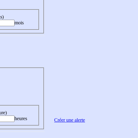
s)
mois
ure)
heures
Créer une alerte