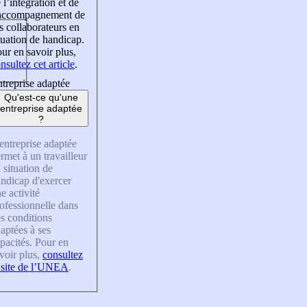
 l’intégration et de
’accompagnement de
s collaborateurs en
tuation de handicap.
ur en savoir plus,
nsultez cet article
.
treprise adaptée
Qu'est-ce qu'une
entreprise adaptée
?
entreprise adaptée
rmet à un travailleur
 situation de
ndicap d'exercer
e activité
ofessionnelle dans
s conditions
aptées à ses
pacités. Pour en
voir plus,
consultez
 site de l’UNEA
.