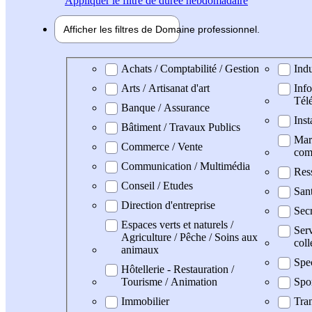
Appliquer
le filtre de durée hebdomadaire
Afficher les filtres de
Domaine pro
fessionnel
Domaine professionel
Achats / Comptabilité / Gestion
Indu
Arts / Artisanat d'art
Info
Tél
Banque / Assurance
Inst
Bâtiment / Travaux Publics
Mark
Commerce / Vente
com
Communication / Multimédia
Res
Conseil / Etudes
San
Direction d'entreprise
Secr
Espaces verts et naturels /
Serv
Agriculture / Pêche / Soins aux
coll
animaux
Spe
Hôtellerie - Restauration /
Tourisme / Animation
Spo
Immobilier
Tran