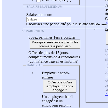
de
l
SALAIRE BRUT MINIMUM
se
si
Salaire minimum
Po
co
Choisissez une périodicité pour le salaire saisi
En
OPPORTUNITÉS
Soyez parmi les 1ers à postuler
Pourquoi serez-vous parmi les
premiers à postuler ?
L'
Offres de plus de 15 jours,
pe
comptant moins de 4 candidatures
en
(dont France Travail est informé)
ha
HANDICAP
un
pr
Employeur handi-
de
engagé
ad
Qu'est-ce qu'un
ca
employeur handi-
sa
engagé ?
le
Un employeur handi-
engagé est un
employeur reconnu