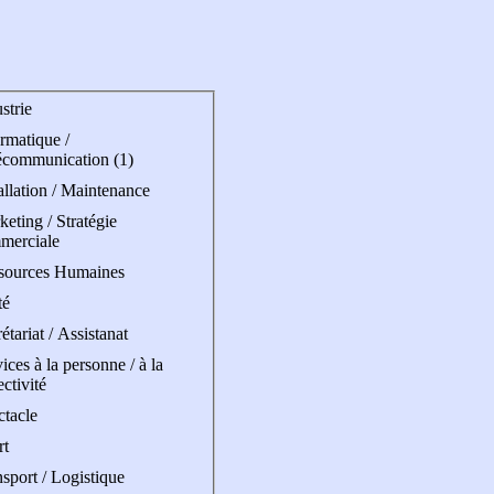
strie
rmatique /
écommunication (1)
allation / Maintenance
eting / Stratégie
merciale
sources Humaines
té
étariat / Assistanat
ices à la personne / à la
ectivité
ctacle
rt
sport / Logistique