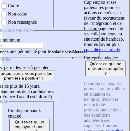
Cap emploi et ses
Cadre
partenaires pour ses
actions concrètes en
Non cadre
faveur du recrutement,
Non renseignée
de l’intégration et de
l’accompagnement de
IRE BRUT MINIMUM
ses collaborateurs en
situation de handicap.
re minimum
Pour en savoir plus,
consultez cet article
.
ssez une périodicité pour le salaire saisi
Entreprise adaptée
NITÉS
Qu'est-ce qu'une
z parmi les 1ers à postuler
entreprise adaptée
?
urquoi serez-vous parmi les
premiers à postuler ?
L'entreprise adaptée
es de plus de 15 jours,
permet à un travailleur
tant moins de 4 candidatures
en situation de
t France Travail est informé)
handicap d'exercer
ICAP
une activité
professionnelle dans
Employeur handi-
des conditions
engagé
adaptées à ses
Qu'est-ce qu'un
capacités. Pour en
employeur handi-
savoir plus,
consultez