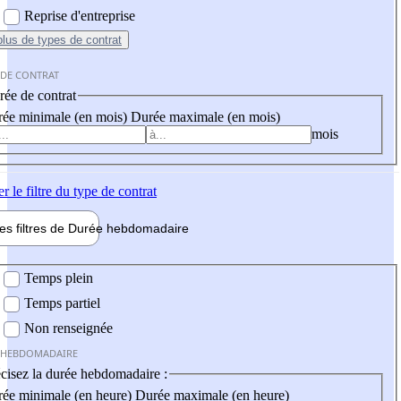
Reprise d'entreprise
plus
de types de contrat
 DE CONTRAT
ée de contrat
ée minimale (en mois)
Durée maximale (en mois)
mois
er
le filtre du type de contrat
les filtres de
Durée hebdo
madaire
 hebdomadaire
Temps plein
Temps partiel
Non renseignée
 HEBDOMADAIRE
cisez la durée hebdomadaire :
ée minimale (en heure)
Durée maximale (en heure)