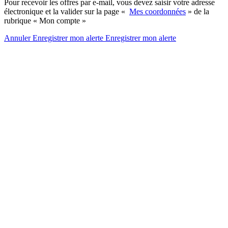
Pour recevoir les offres par e-mail, vous devez saisir votre adresse
électronique et la valider sur la page «
Mes coordonnées
» de la
rubrique « Mon compte »
Annuler
Enregistrer mon alerte
Enregistrer
mon alerte