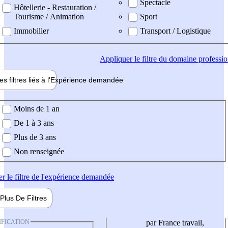
Spectacle
Hôtellerie - Restauration /
Tourisme / Animation
Sport
Immobilier
Transport / Logistique
Appliquer
le filtre du domaine professi
es filtres liés à l'
Expérience
demandée
ience demandée
Moins de 1 an
De 1 à 3 ans
Plus de 3 ans
Non renseignée
er
le filtre de l'expérience demandée
Plus De
Filtres
IFICATION
par France travail,