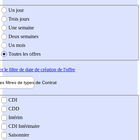
e création de l'offre
Un jour
Trois jours
Une semaine
Deux semaines
Un mois
Toutes les offres
er
le filtre de date de création de l'offre
les filtres de types de
Contrat
de contrat
CDI
CDD
Intérim
CDI Intérimaire
Saisonnier