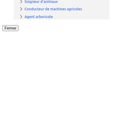
Fermer
Fermer
le détail de l'offre
/
Offre
sur
Offre précéden