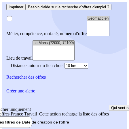
Imprimer
Besoin d'aide sur la recherche d'offres d'emploi ?
Métier, compétence, mot-clé, numéro d'offre
Lieu de travail
Distance autour du lieu choisi
Rechercher
des offres
Créer une alerte
Qui sont n
icher uniquement
 offres France Travail
Cette action recharge la liste des offres
les filtres de
Date de création
de l'offre