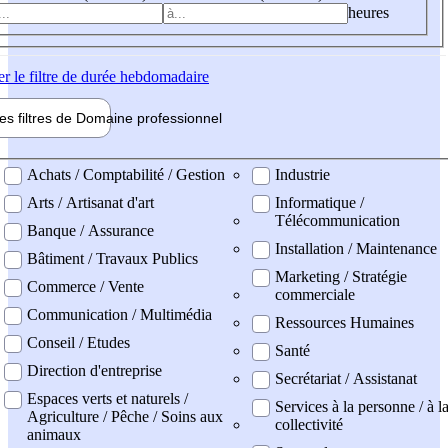
heures
er
le filtre de durée hebdomadaire
les filtres de
Domaine pro
fessionnel
ne professionel
Achats / Comptabilité / Gestion
Industrie
Arts / Artisanat d'art
Informatique /
Télécommunication
Banque / Assurance
Installation / Maintenance
Bâtiment / Travaux Publics
Marketing / Stratégie
Commerce / Vente
commerciale
Communication / Multimédia
Ressources Humaines
Conseil / Etudes
Santé
Direction d'entreprise
Secrétariat / Assistanat
Espaces verts et naturels /
Services à la personne / à l
Agriculture / Pêche / Soins aux
collectivité
animaux