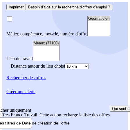
Imprimer
Besoin d'aide sur la recherche d'offres d'emploi ?
Métier, compétence, mot-clé, numéro d'offre
Lieu de travail
Distance autour du lieu choisi
Rechercher
des offres
Créer une alerte
Qui sont n
icher uniquement
 offres France Travail
Cette action recharge la liste des offres
les filtres de
Date de création
de l'offre