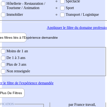
Spectacle
Hôtellerie - Restauration /
Tourisme / Animation
Sport
Immobilier
Transport / Logistique
Appliquer
le filtre du domaine professi
es filtres liés à l'
Expérience
demandée
ience demandée
Moins de 1 an
De 1 à 3 ans
Plus de 3 ans
Non renseignée
er
le filtre de l'expérience demandée
Plus De
Filtres
IFICATION
par France travail,