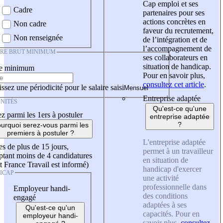
Cap emploi et ses
Cadre
partenaires pour ses
actions concrètes en
Non cadre
faveur du recrutement,
Non renseignée
de l’intégration et de
l’accompagnement de
IRE BRUT MINIMUM
ses collaborateurs en
situation de handicap.
re minimum
Pour en savoir plus,
consultez cet article
.
ssez une périodicité pour le salaire saisi
Entreprise adaptée
NITÉS
Qu'est-ce qu'une
z parmi les 1ers à postuler
entreprise adaptée
?
urquoi serez-vous parmi les
premiers à postuler ?
L'entreprise adaptée
es de plus de 15 jours,
permet à un travailleur
tant moins de 4 candidatures
en situation de
t France Travail est informé)
handicap d'exercer
ICAP
une activité
professionnelle dans
Employeur handi-
des conditions
engagé
adaptées à ses
Qu'est-ce qu'un
capacités. Pour en
employeur handi-
savoir plus,
consultez