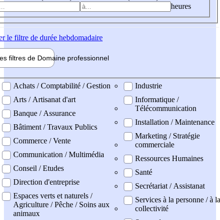
heures
er
le filtre de durée hebdomadaire
les filtres de
Domaine pro
fessionnel
ne professionel
Achats / Comptabilité / Gestion
Industrie
Arts / Artisanat d'art
Informatique /
Télécommunication
Banque / Assurance
Installation / Maintenance
Bâtiment / Travaux Publics
Marketing / Stratégie
Commerce / Vente
commerciale
Communication / Multimédia
Ressources Humaines
Conseil / Etudes
Santé
Direction d'entreprise
Secrétariat / Assistanat
Espaces verts et naturels /
Services à la personne / à l
Agriculture / Pêche / Soins aux
collectivité
animaux