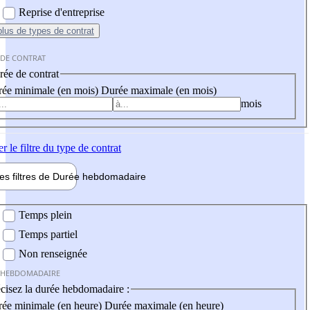
Reprise d'entreprise
plus
de types de contrat
 DE CONTRAT
ée de contrat
ée minimale (en mois)
Durée maximale (en mois)
mois
er
le filtre du type de contrat
les filtres de
Durée hebdo
madaire
 hebdomadaire
Temps plein
Temps partiel
Non renseignée
 HEBDOMADAIRE
cisez la durée hebdomadaire :
ée minimale (en heure)
Durée maximale (en heure)