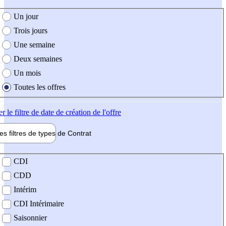
e création de l'offre
Un jour
Trois jours
Une semaine
Deux semaines
Un mois
Toutes les offres
er
le filtre de date de création de l'offre
les filtres de types de
Contrat
de contrat
CDI
CDD
Intérim
CDI Intérimaire
Saisonnier