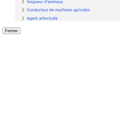
Fermer
Fermer
le détail de l'offre
/
Offre
sur
Offre précéden