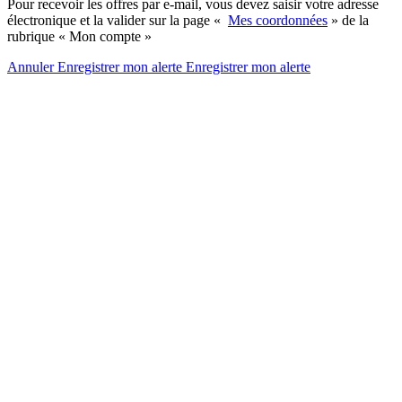
Pour recevoir les offres par e-mail, vous devez saisir votre adresse
électronique et la valider sur la page «
Mes coordonnées
» de la
rubrique « Mon compte »
Annuler
Enregistrer mon alerte
Enregistrer
mon alerte