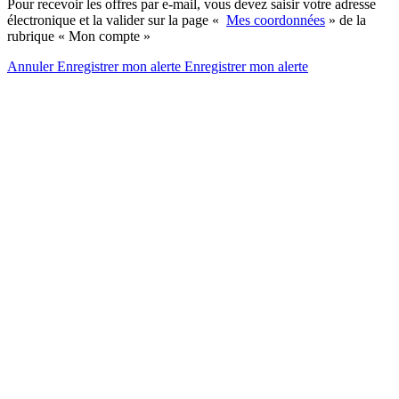
Pour recevoir les offres par e-mail, vous devez saisir votre adresse
électronique et la valider sur la page «
Mes coordonnées
» de la
rubrique « Mon compte »
Annuler
Enregistrer mon alerte
Enregistrer
mon alerte