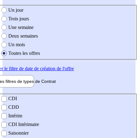
e création de l'offre
Un jour
Trois jours
Une semaine
Deux semaines
Un mois
Toutes les offres
er
le filtre de date de création de l'offre
les filtres de types de
Contrat
de contrat
CDI
CDD
Intérim
CDI Intérimaire
Saisonnier