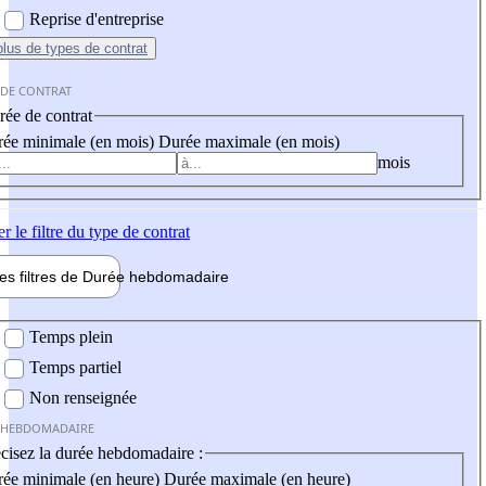
Reprise d'entreprise
plus
de types de contrat
 DE CONTRAT
ée de contrat
ée minimale (en mois)
Durée maximale (en mois)
mois
er
le filtre du type de contrat
les filtres de
Durée hebdo
madaire
 hebdomadaire
Temps plein
Temps partiel
Non renseignée
 HEBDOMADAIRE
cisez la durée hebdomadaire :
ée minimale (en heure)
Durée maximale (en heure)