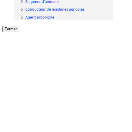
Fermer
Fermer
le détail de l'offre
/
Offre
sur
Offre précéden