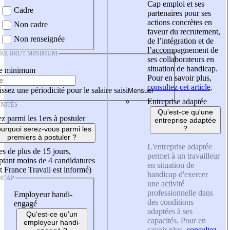
Cap emploi et ses
Cadre
partenaires pour ses
actions concrètes en
Non cadre
faveur du recrutement,
Non renseignée
de l’intégration et de
l’accompagnement de
IRE BRUT MINIMUM
ses collaborateurs en
situation de handicap.
re minimum
Pour en savoir plus,
consultez cet article
.
ssez une périodicité pour le salaire saisi
Entreprise adaptée
NITÉS
Qu'est-ce qu'une
z parmi les 1ers à postuler
entreprise adaptée
?
urquoi serez-vous parmi les
premiers à postuler ?
L'entreprise adaptée
es de plus de 15 jours,
permet à un travailleur
tant moins de 4 candidatures
en situation de
t France Travail est informé)
handicap d'exercer
ICAP
une activité
professionnelle dans
Employeur handi-
des conditions
engagé
adaptées à ses
Qu'est-ce qu'un
capacités. Pour en
employeur handi-
savoir plus,
consultez