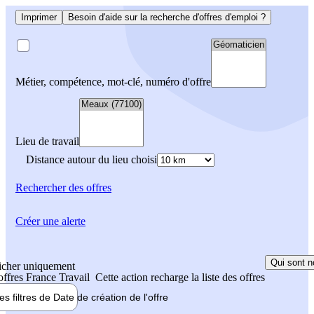
Imprimer
Besoin d'aide sur la recherche d'offres d'emploi ?
Métier, compétence, mot-clé, numéro d'offre
Lieu de travail
Distance autour du lieu choisi
Rechercher
des offres
Créer une alerte
Qui sont n
icher uniquement
 offres France Travail
Cette action recharge la liste des offres
les filtres de
Date de création
de l'offre