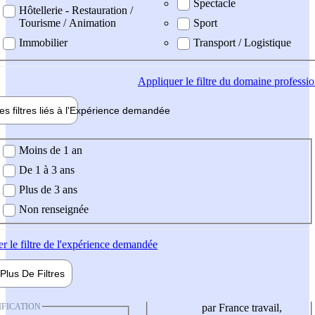
Spectacle
Hôtellerie - Restauration /
Tourisme / Animation
Sport
Immobilier
Transport / Logistique
Appliquer
le filtre du domaine professi
es filtres liés à l'
Expérience
demandée
ience demandée
Moins de 1 an
De 1 à 3 ans
Plus de 3 ans
Non renseignée
er
le filtre de l'expérience demandée
Plus De
Filtres
IFICATION
par France travail,