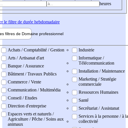
heures
er
le filtre de durée hebdomadaire
les filtres de
Domaine pro
fessionnel
ne professionel
Achats / Comptabilité / Gestion
Industrie
Arts / Artisanat d'art
Informatique /
Télécommunication
Banque / Assurance
Installation / Maintenance
Bâtiment / Travaux Publics
Marketing / Stratégie
Commerce / Vente
commerciale
Communication / Multimédia
Ressources Humaines
Conseil / Etudes
Santé
Direction d'entreprise
Secrétariat / Assistanat
Espaces verts et naturels /
Services à la personne / à l
Agriculture / Pêche / Soins aux
collectivité
animaux