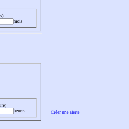
s)
mois
ure)
heures
Créer une alerte