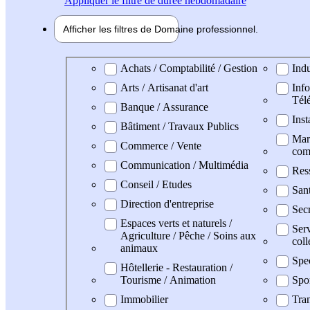
Appliquer
le filtre de durée hebdomadaire
Afficher les filtres de
Domaine pro
fessionnel
Domaine professionel
Achats / Comptabilité / Gestion
Indu
Arts / Artisanat d'art
Info
Tél
Banque / Assurance
Inst
Bâtiment / Travaux Publics
Mark
Commerce / Vente
com
Communication / Multimédia
Res
Conseil / Etudes
San
Direction d'entreprise
Secr
Espaces verts et naturels /
Serv
Agriculture / Pêche / Soins aux
coll
animaux
Spe
Hôtellerie - Restauration /
Tourisme / Animation
Spo
Immobilier
Tran