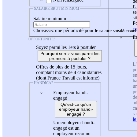
de
l
SALAIRE BRUT MINIMUM
se
si
Salaire minimum
Po
co
Choisissez une périodicité pour le salaire saisi
En
OPPORTUNITÉS
Soyez parmi les 1ers à postuler
Pourquoi serez-vous parmi les
premiers à postuler ?
L'
Offres de plus de 15 jours,
pe
comptant moins de 4 candidatures
en
(dont France Travail est informé)
ha
HANDICAP
un
pr
Employeur handi-
de
engagé
ad
Qu'est-ce qu'un
ca
employeur handi-
sa
engagé ?
le
Un employeur handi-
engagé est un
employeur reconnu