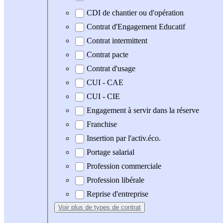
CDI de chantier ou d'opération
Contrat d'Engagement Educatif
Contrat intermittent
Contrat pacte
Contrat d'usage
CUI - CAE
CUI - CIE
Engagement à servir dans la réserve
Franchise
Insertion par l'activ.éco.
Portage salarial
Profession commerciale
Profession libérale
Reprise d'entreprise
Voir plus
de types de contrat