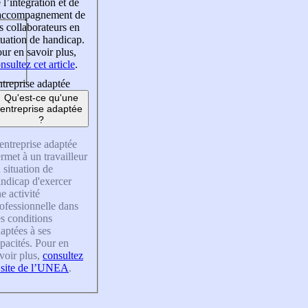
 l’intégration et de
’accompagnement de
s collaborateurs en
tuation de handicap.
ur en savoir plus,
nsultez cet article
.
treprise adaptée
Qu'est-ce qu'une
entreprise adaptée
?
entreprise adaptée
rmet à un travailleur
 situation de
ndicap d'exercer
e activité
ofessionnelle dans
s conditions
aptées à ses
pacités. Pour en
voir plus,
consultez
 site de l’UNEA
.