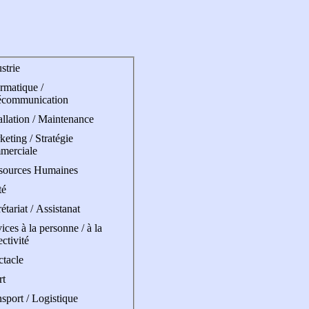
strie
rmatique /
écommunication
allation / Maintenance
eting / Stratégie
merciale
sources Humaines
té
étariat / Assistanat
ices à la personne / à la
ectivité
ctacle
rt
sport / Logistique