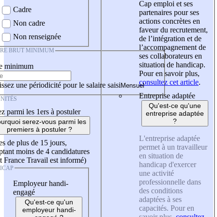
Cap emploi et ses
Cadre
partenaires pour ses
actions concrètes en
Non cadre
faveur du recrutement,
Non renseignée
de l’intégration et de
l’accompagnement de
IRE BRUT MINIMUM
ses collaborateurs en
situation de handicap.
re minimum
Pour en savoir plus,
consultez cet article
.
ssez une périodicité pour le salaire saisi
Entreprise adaptée
NITÉS
Qu'est-ce qu'une
z parmi les 1ers à postuler
entreprise adaptée
?
urquoi serez-vous parmi les
premiers à postuler ?
L'entreprise adaptée
es de plus de 15 jours,
permet à un travailleur
tant moins de 4 candidatures
en situation de
t France Travail est informé)
handicap d'exercer
ICAP
une activité
professionnelle dans
Employeur handi-
des conditions
engagé
adaptées à ses
Qu'est-ce qu'un
capacités. Pour en
employeur handi-
savoir plus,
consultez