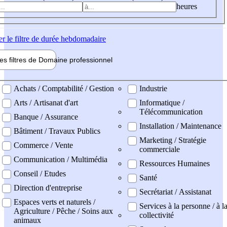
heures
er
le filtre de durée hebdomadaire
les filtres de
Domaine pro
fessionnel
ne professionel
Achats / Comptabilité / Gestion
Industrie
Arts / Artisanat d'art
Informatique /
Télécommunication
Banque / Assurance
Installation / Maintenance
Bâtiment / Travaux Publics
Marketing / Stratégie
Commerce / Vente
commerciale
Communication / Multimédia
Ressources Humaines
Conseil / Etudes
Santé
Direction d'entreprise
Secrétariat / Assistanat
Espaces verts et naturels /
Services à la personne / à l
Agriculture / Pêche / Soins aux
collectivité
animaux