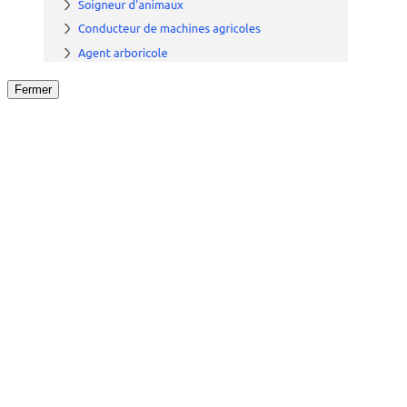
Fermer
Fermer
le détail de l'offre
/
Offre
sur
Offre précéden