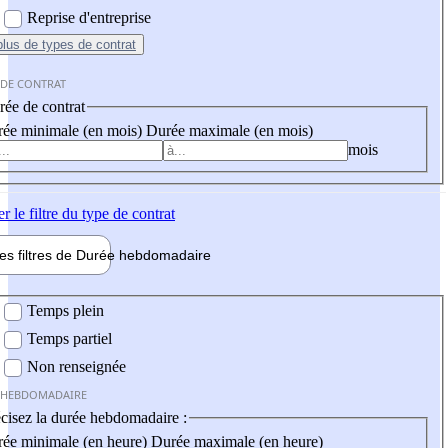
Reprise d'entreprise
plus
de types de contrat
 DE CONTRAT
ée de contrat
ée minimale (en mois)
Durée maximale (en mois)
mois
er
le filtre du type de contrat
les filtres de
Durée hebdo
madaire
 hebdomadaire
Temps plein
Temps partiel
Non renseignée
 HEBDOMADAIRE
cisez la durée hebdomadaire :
ée minimale (en heure)
Durée maximale (en heure)