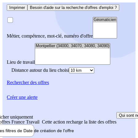
Imprimer
Besoin d'aide sur la recherche d'offres d'emploi ?
Métier, compétence, mot-clé, numéro d'offre
Lieu de travail
Distance autour du lieu choisi
Rechercher
des offres
Créer une alerte
Qui sont n
icher uniquement
 offres France Travail
Cette action recharge la liste des offres
les filtres de
Date de création
de l'offre