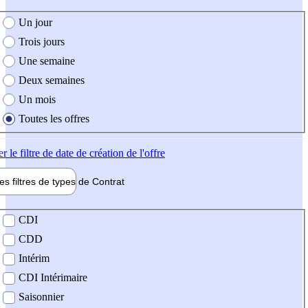
e création de l'offre
Un jour
Trois jours
Une semaine
Deux semaines
Un mois
Toutes les offres
er
le filtre de date de création de l'offre
les filtres de types de
Contrat
de contrat
CDI
CDD
Intérim
CDI Intérimaire
Saisonnier