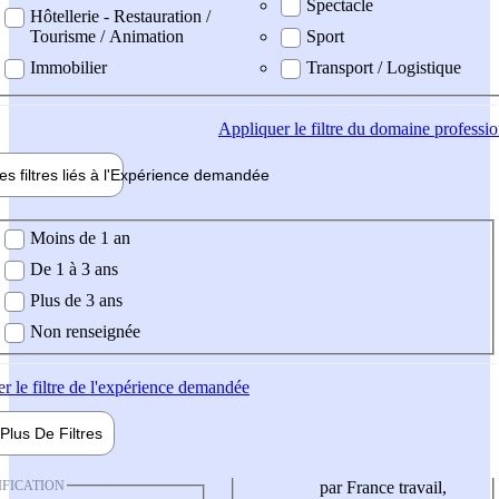
Spectacle
Hôtellerie - Restauration /
Tourisme / Animation
Sport
Immobilier
Transport / Logistique
Appliquer
le filtre du domaine professi
es filtres liés à l'
Expérience
demandée
ience demandée
Moins de 1 an
De 1 à 3 ans
Plus de 3 ans
Non renseignée
er
le filtre de l'expérience demandée
Plus De
Filtres
IFICATION
par France travail,