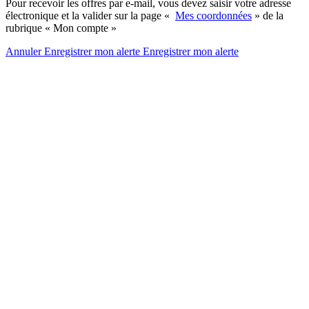
Pour recevoir les offres par e-mail, vous devez saisir votre adresse
électronique et la valider sur la page «
Mes coordonnées
» de la
rubrique « Mon compte »
Annuler
Enregistrer mon alerte
Enregistrer
mon alerte