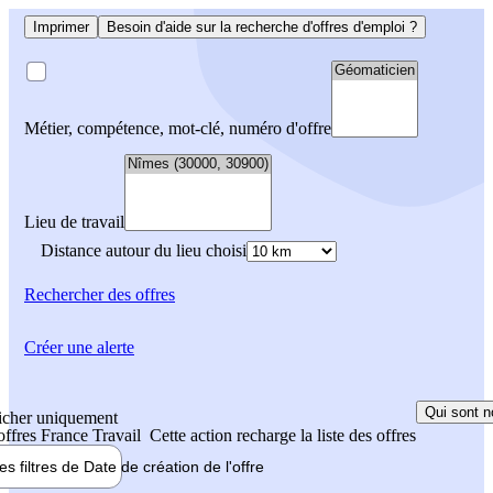
Imprimer
Besoin d'aide sur la recherche d'offres d'emploi ?
Métier, compétence, mot-clé, numéro d'offre
Lieu de travail
Distance autour du lieu choisi
Rechercher
des offres
Créer une alerte
Qui sont n
icher uniquement
 offres France Travail
Cette action recharge la liste des offres
les filtres de
Date de création
de l'offre