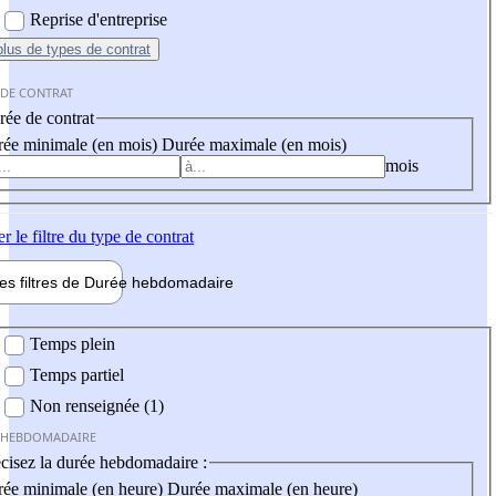
Reprise d'entreprise
plus
de types de contrat
 DE CONTRAT
ée de contrat
ée minimale (en mois)
Durée maximale (en mois)
mois
er
le filtre du type de contrat
les filtres de
Durée hebdo
madaire
 hebdomadaire
Temps plein
Temps partiel
Non renseignée (1)
 HEBDOMADAIRE
cisez la durée hebdomadaire :
ée minimale (en heure)
Durée maximale (en heure)