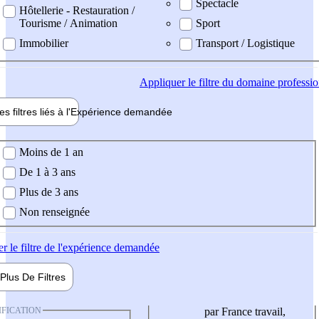
Spectacle
Hôtellerie - Restauration /
Tourisme / Animation
Sport
Immobilier
Transport / Logistique
Appliquer
le filtre du domaine professi
es filtres liés à l'
Expérience
demandée
ience demandée
Moins de 1 an
De 1 à 3 ans
Plus de 3 ans
Non renseignée
er
le filtre de l'expérience demandée
Plus De
Filtres
IFICATION
par France travail,