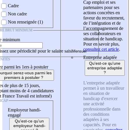
Cap emploi et ses
Cadre
partenaires pour ses
actions concrètes en
Non cadre
faveur du recrutement,
Non renseignée (1)
de l’intégration et de
l’accompagnement de
IRE BRUT MINIMUM
ses collaborateurs en
situation de handicap.
re minimum
Pour en savoir plus,
consultez cet article
.
ssez une périodicité pour le salaire saisi
Entreprise adaptée
NITÉS
Qu'est-ce qu'une
z parmi les 1ers à postuler
entreprise adaptée
?
urquoi serez-vous parmi les
premiers à postuler ?
L'entreprise adaptée
es de plus de 15 jours,
permet à un travailleur
tant moins de 4 candidatures
en situation de
t France Travail est informé)
handicap d'exercer
ICAP
une activité
professionnelle dans
Employeur handi-
des conditions
engagé
adaptées à ses
Qu'est-ce qu'un
capacités. Pour en
employeur handi-
savoir plus,
consultez