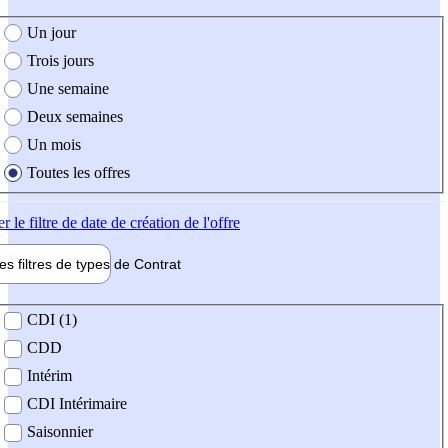
e création de l'offre
Un jour
Trois jours
Une semaine
Deux semaines
Un mois
Toutes les offres
er
le filtre de date de création de l'offre
les filtres de types de
Contrat
de contrat
CDI (1)
CDD
Intérim
CDI Intérimaire
Saisonnier