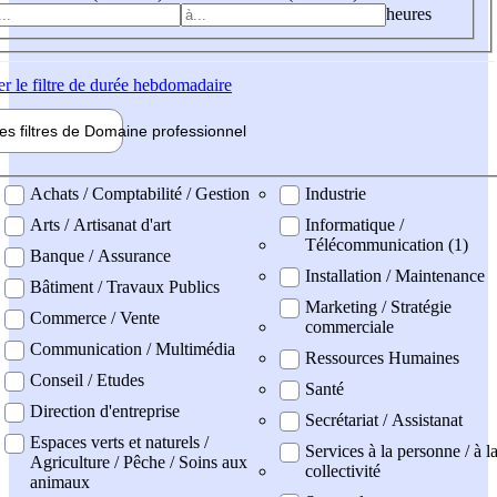
heures
er
le filtre de durée hebdomadaire
les filtres de
Domaine pro
fessionnel
ne professionel
Achats / Comptabilité / Gestion
Industrie
Arts / Artisanat d'art
Informatique /
Télécommunication (1)
Banque / Assurance
Installation / Maintenance
Bâtiment / Travaux Publics
Marketing / Stratégie
Commerce / Vente
commerciale
Communication / Multimédia
Ressources Humaines
Conseil / Etudes
Santé
Direction d'entreprise
Secrétariat / Assistanat
Espaces verts et naturels /
Services à la personne / à l
Agriculture / Pêche / Soins aux
collectivité
animaux