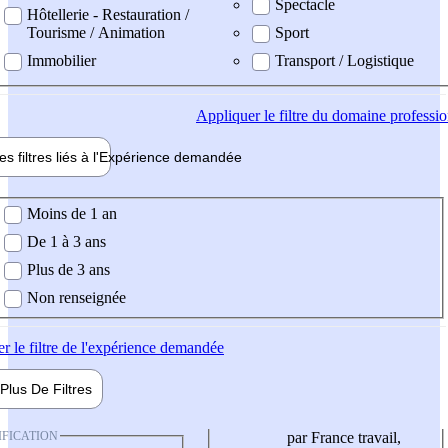
Spectacle
Hôtellerie - Restauration /
Tourisme / Animation
Sport
Immobilier
Transport / Logistique
Appliquer
le filtre du domaine professi
es filtres liés à l'
Expérience
demandée
ience demandée
Moins de 1 an
De 1 à 3 ans
Plus de 3 ans
Non renseignée
er
le filtre de l'expérience demandée
Plus De
Filtres
IFICATION
par France travail,