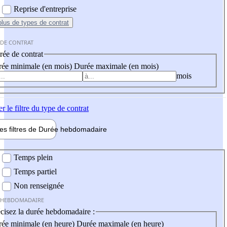
Reprise d'entreprise
plus
de types de contrat
 DE CONTRAT
ée de contrat
ée minimale (en mois)
Durée maximale (en mois)
mois
er
le filtre du type de contrat
les filtres de
Durée hebdo
madaire
 hebdomadaire
Temps plein
Temps partiel
Non renseignée
 HEBDOMADAIRE
cisez la durée hebdomadaire :
ée minimale (en heure)
Durée maximale (en heure)