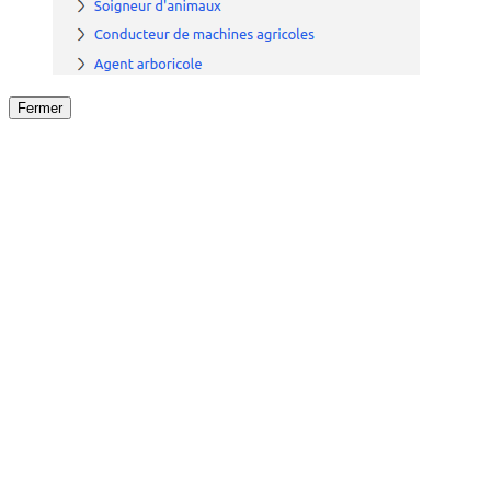
Fermer
Fermer
le détail de l'offre
/
Offre
sur
Offre précéden