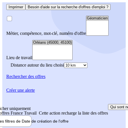
Imprimer
Besoin d'aide sur la recherche d'offres d'emploi ?
Métier, compétence, mot-clé, numéro d'offre
Lieu de travail
Distance autour du lieu choisi
Rechercher
des offres
Créer une alerte
Qui sont n
icher uniquement
 offres France Travail
Cette action recharge la liste des offres
les filtres de
Date de création
de l'offre