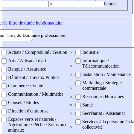
heures
er
le filtre de durée hebdomadaire
les filtres de
Domaine pro
fessionnel
ne professionel
Achats / Comptabilité / Gestion
Industrie
Arts / Artisanat d'art
Informatique /
Télécommunication
Banque / Assurance
Installation / Maintenance
Bâtiment / Travaux Publics
Marketing / Stratégie
Commerce / Vente
commerciale
Communication / Multimédia
Ressources Humaines
Conseil / Etudes
Santé
Direction d'entreprise
Secrétariat / Assistanat
Espaces verts et naturels /
Services à la personne / à l
Agriculture / Pêche / Soins aux
collectivité
animaux