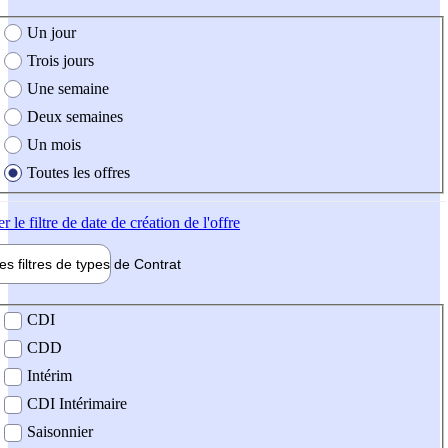
e création de l'offre
Un jour
Trois jours
Une semaine
Deux semaines
Un mois
Toutes les offres
er
le filtre de date de création de l'offre
les filtres de types de
Contrat
de contrat
CDI
CDD
Intérim
CDI Intérimaire
Saisonnier