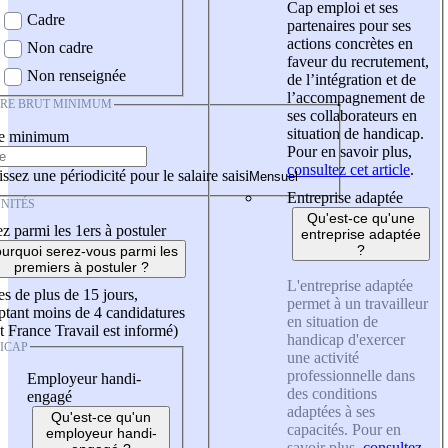
Cap emploi et ses
Cadre
partenaires pour ses
actions concrètes en
Non cadre
faveur du recrutement,
Non renseignée
de l’intégration et de
l’accompagnement de
IRE BRUT MINIMUM
ses collaborateurs en
situation de handicap.
re minimum
Pour en savoir plus,
consultez cet article
.
ssez une périodicité pour le salaire saisi
Entreprise adaptée
NITÉS
Qu'est-ce qu'une
z parmi les 1ers à postuler
entreprise adaptée
?
urquoi serez-vous parmi les
premiers à postuler ?
L'entreprise adaptée
es de plus de 15 jours,
permet à un travailleur
tant moins de 4 candidatures
en situation de
t France Travail est informé)
handicap d'exercer
ICAP
une activité
professionnelle dans
Employeur handi-
des conditions
engagé
adaptées à ses
Qu'est-ce qu'un
capacités. Pour en
employeur handi-
savoir plus,
consultez