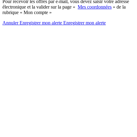
Pour recevoir les offres par e-mail, vous devez saisir votre adresse
électronique et la valider sur la page «
Mes coordonnées
» de la
rubrique « Mon compte »
Annuler
Enregistrer mon alerte
Enregistrer
mon alerte