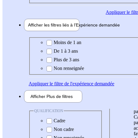
Appliquer
le fil
Afficher les filtres liés à l'
Expérience
demandée
Expérience demandée
Moins de 1 an
De 1 à 3 ans
Plus de 3 ans
Non renseignée
Appliquer
le filtre de l'expérience demandée
Afficher
Plus de
filtres
QUALIFICATION
pa
Ca
Cadre
pa
ac
Non cadre
fa
Non renseignée