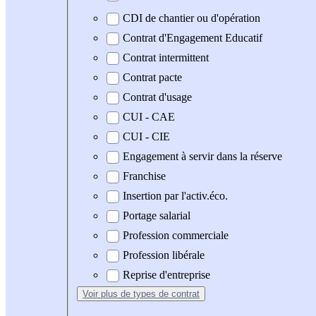
CDI de chantier ou d'opération
Contrat d'Engagement Educatif
Contrat intermittent
Contrat pacte
Contrat d'usage
CUI - CAE
CUI - CIE
Engagement à servir dans la réserve
Franchise
Insertion par l'activ.éco.
Portage salarial
Profession commerciale
Profession libérale
Reprise d'entreprise
Voir plus
de types de contrat