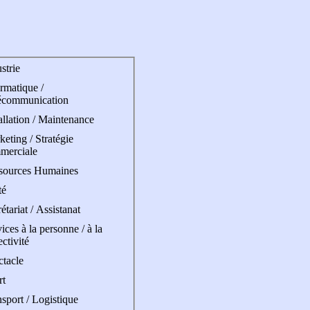
strie
rmatique /
écommunication
allation / Maintenance
eting / Stratégie
merciale
sources Humaines
té
étariat / Assistanat
ices à la personne / à la
ectivité
ctacle
rt
sport / Logistique