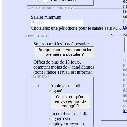
de
l
SALAIRE BRUT MINIMUM
se
si
Salaire minimum
Po
co
Choisissez une périodicité pour le salaire saisi
En
OPPORTUNITÉS
Soyez parmi les 1ers à postuler
Pourquoi serez-vous parmi les
premiers à postuler ?
L'
Offres de plus de 15 jours,
pe
comptant moins de 4 candidatures
en
(dont France Travail est informé)
ha
HANDICAP
un
pr
Employeur handi-
de
engagé
ad
Qu'est-ce qu'un
ca
employeur handi-
sa
engagé ?
le
Un employeur handi-
engagé est un
employeur reconnu