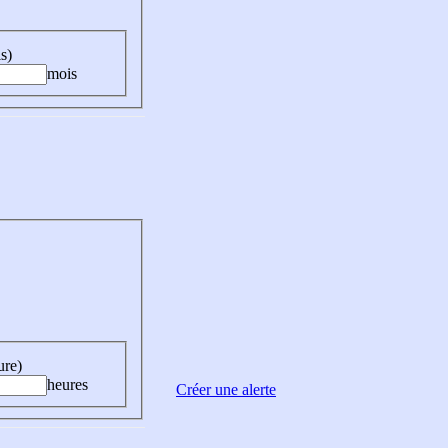
s)
mois
ure)
heures
Créer une alerte