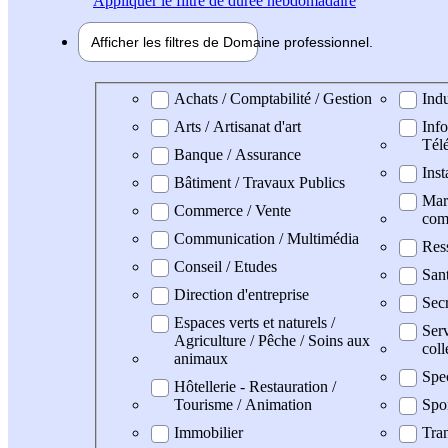
Appliquer
le filtre de durée hebdomadaire
Afficher les filtres de
Domaine pro
fessionnel
Domaine professionel
Achats / Comptabilité / Gestion
Indu
Arts / Artisanat d'art
Info
Tél
Banque / Assurance
Inst
Bâtiment / Travaux Publics
Mark
Commerce / Vente
com
Communication / Multimédia
Res
Conseil / Etudes
San
Direction d'entreprise
Secr
Espaces verts et naturels /
Serv
Agriculture / Pêche / Soins aux
coll
animaux
Spe
Hôtellerie - Restauration /
Tourisme / Animation
Spo
Immobilier
Tran