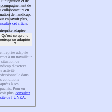
 l’intégration et de
’accompagnement de
s collaborateurs en
tuation de handicap.
ur en savoir plus,
nsultez cet article
.
treprise adaptée
Qu'est-ce qu'une
entreprise adaptée
?
entreprise adaptée
rmet à un travailleur
 situation de
ndicap d'exercer
e activité
ofessionnelle dans
s conditions
aptées à ses
pacités. Pour en
voir plus,
consultez
 site de l’UNEA
.