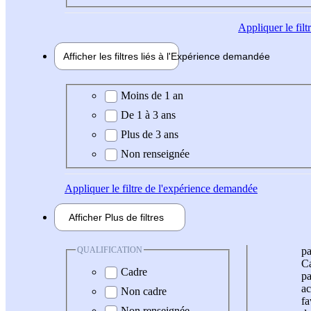
Appliquer
le fil
Afficher les filtres liés à l'
Expérience
demandée
Expérience demandée
Moins de 1 an
De 1 à 3 ans
Plus de 3 ans
Non renseignée
Appliquer
le filtre de l'expérience demandée
Afficher
Plus de
filtres
QUALIFICATION
pa
Ca
Cadre
pa
ac
Non cadre
fa
Non renseignée