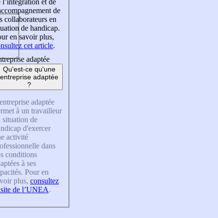
 l’intégration et de
’accompagnement de
s collaborateurs en
tuation de handicap.
ur en savoir plus,
nsultez cet article
.
treprise adaptée
Qu'est-ce qu'une
entreprise adaptée
?
entreprise adaptée
rmet à un travailleur
 situation de
ndicap d'exercer
e activité
ofessionnelle dans
s conditions
aptées à ses
pacités. Pour en
voir plus,
consultez
 site de l’UNEA
.