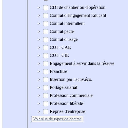
CDI de chantier ou d'opération
Contrat d'Engagement Educatif
Contrat intermittent
Contrat pacte
Contrat d'usage
CUI - CAE
CUI - CIE
Engagement à servir dans la réserve
Franchise
Insertion par l'activ.éco.
Portage salarial
Profession commerciale
Profession libérale
Reprise d'entreprise
Voir plus
de types de contrat