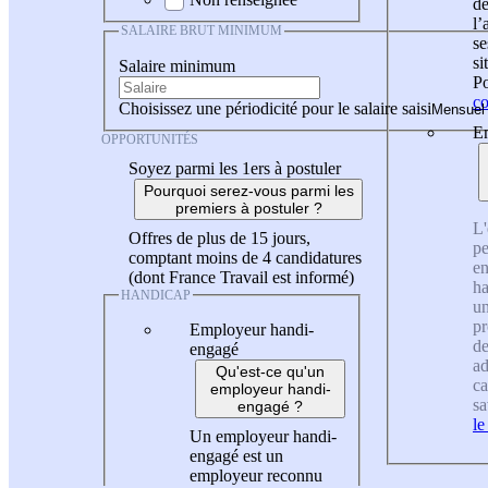
de
l
SALAIRE BRUT MINIMUM
se
si
Salaire minimum
Po
co
Choisissez une périodicité pour le salaire saisi
En
OPPORTUNITÉS
Soyez parmi les 1ers à postuler
Pourquoi serez-vous parmi les
premiers à postuler ?
L'
Offres de plus de 15 jours,
pe
comptant moins de 4 candidatures
en
(dont France Travail est informé)
ha
HANDICAP
un
pr
Employeur handi-
de
engagé
ad
Qu'est-ce qu'un
ca
employeur handi-
sa
engagé ?
le
Un employeur handi-
engagé est un
employeur reconnu