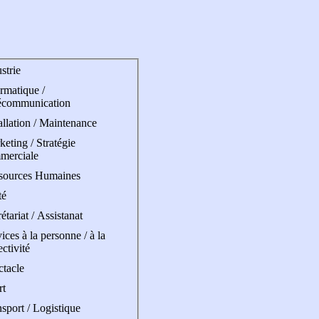
strie
rmatique /
écommunication
allation / Maintenance
eting / Stratégie
merciale
sources Humaines
té
étariat / Assistanat
ices à la personne / à la
ectivité
ctacle
rt
sport / Logistique