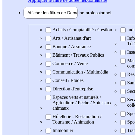
Appliquer
le filtre de durée hebdomadaire
Afficher les filtres de
Domaine pro
fessionnel
Domaine professionel
Achats / Comptabilité / Gestion
Indu
Arts / Artisanat d'art
Info
Tél
Banque / Assurance
Inst
Bâtiment / Travaux Publics
Mark
Commerce / Vente
com
Communication / Multimédia
Res
Conseil / Etudes
San
Direction d'entreprise
Secr
Espaces verts et naturels /
Serv
Agriculture / Pêche / Soins aux
coll
animaux
Spe
Hôtellerie - Restauration /
Tourisme / Animation
Spo
Immobilier
Tran