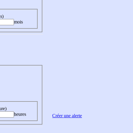
s)
mois
ure)
heures
Créer une alerte