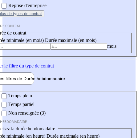
Reprise d'entreprise
plus
de types de contrat
 DE CONTRAT
ée de contrat
ée minimale (en mois)
Durée maximale (en mois)
mois
er
le filtre du type de contrat
les filtres de
Durée hebdo
madaire
 hebdomadaire
Temps plein
Temps partiel
Non renseignée (3)
 HEBDOMADAIRE
cisez la durée hebdomadaire :
ée minimale (en heure)
Durée maximale (en heure)