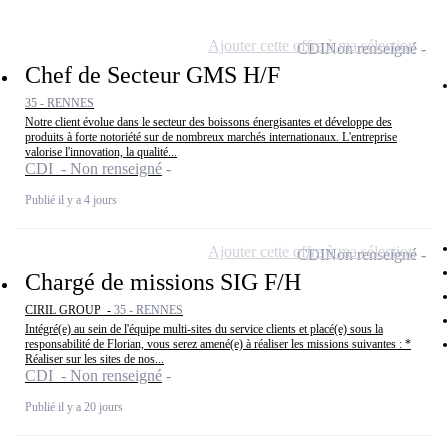
Ajouter cette offre à ma sélection
CDI
Non renseigné
Chef de Secteur GMS H/F
35 - RENNES
Notre client évolue dans le secteur des boissons énergisantes et développe des
produits à forte notoriété sur de nombreux marchés internationaux. L'entreprise
valorise l'innovation, la qualité...
CDI - Non renseigné
Publié il y a 4 jours
Ajouter cette offre à ma sélection
CDI
Non renseigné
Chargé de missions SIG F/H
CIRIL GROUP -
35 - RENNES
Intégré(e) au sein de l'équipe multi-sites du service clients et placé(e) sous la
responsabilité de Florian, vous serez amené(e) à réaliser les missions suivantes : *
Réaliser sur les sites de nos...
CDI - Non renseigné
Publié il y a 20 jours