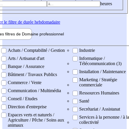
heures
er
le filtre de durée hebdomadaire
les filtres de
Domaine pro
fessionnel
ne professionel
Achats / Comptabilité / Gestion
Industrie
Arts / Artisanat d'art
Informatique /
Télécommunication (3)
Banque / Assurance
Installation / Maintenance
Bâtiment / Travaux Publics
Marketing / Stratégie
Commerce / Vente
commerciale
Communication / Multimédia
Ressources Humaines
Conseil / Etudes
Santé
Direction d'entreprise
Secrétariat / Assistanat
Espaces verts et naturels /
Services à la personne / à l
Agriculture / Pêche / Soins aux
collectivité
animaux