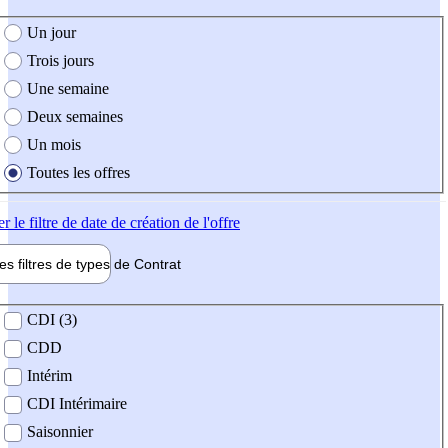
e création de l'offre
Un jour
Trois jours
Une semaine
Deux semaines
Un mois
Toutes les offres
er
le filtre de date de création de l'offre
les filtres de types de
Contrat
de contrat
CDI (3)
CDD
Intérim
CDI Intérimaire
Saisonnier