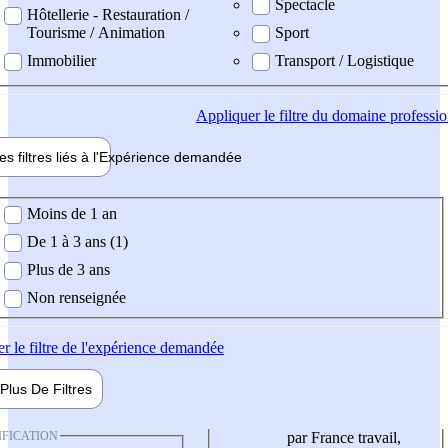
Spectacle
Hôtellerie - Restauration /
Tourisme / Animation
Sport
Immobilier
Transport / Logistique
Appliquer
le filtre du domaine professi
es filtres liés à l'
Expérience
demandée
ience demandée
Moins de 1 an
De 1 à 3 ans (1)
Plus de 3 ans
Non renseignée
er
le filtre de l'expérience demandée
Plus De
Filtres
IFICATION
par France travail,