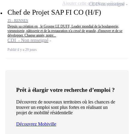
Ajouter cette offre à ma sélection
CDI
Non renseigné
Chef de Projet SAP FI CO (H/F)
35 - RENNES
Depuis sa création en , le Groupe LE DUFF, Leader mondial de la boulangerie,
viennoiserie, pâtisserie et de la restauration n'a cessé de grandir, d'innover et de se
développer. Chaque année, notre...
CDI - Non renseigné
Publié il y a 29 jours
Prêt à élargir votre recherche d’emploi ?
Découvrez de nouveaux territoires où les chances de
trouver un emploi sont plus fortes en réalisant un
projet de mobilité résidentielle
Découvrez Mobiville