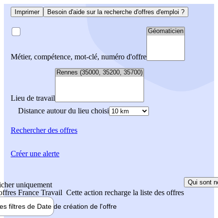
Imprimer
Besoin d'aide sur la recherche d'offres d'emploi ?
Métier, compétence, mot-clé, numéro d'offre
Lieu de travail
Distance autour du lieu choisi
Rechercher
des offres
Créer une alerte
Qui sont n
icher uniquement
 offres France Travail
Cette action recharge la liste des offres
les filtres de
Date de création
de l'offre