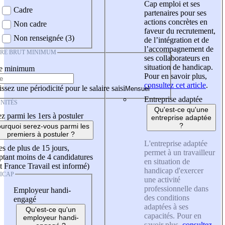
Cap emploi et ses
Cadre
partenaires pour ses
actions concrètes en
Non cadre
faveur du recrutement,
Non renseignée (3)
de l’intégration et de
l’accompagnement de
IRE BRUT MINIMUM
ses collaborateurs en
situation de handicap.
re minimum
Pour en savoir plus,
consultez cet article
.
ssez une périodicité pour le salaire saisi
Entreprise adaptée
NITÉS
Qu'est-ce qu'une
z parmi les 1ers à postuler
entreprise adaptée
?
urquoi serez-vous parmi les
premiers à postuler ?
L'entreprise adaptée
es de plus de 15 jours,
permet à un travailleur
tant moins de 4 candidatures
en situation de
t France Travail est informé)
handicap d'exercer
ICAP
une activité
professionnelle dans
Employeur handi-
des conditions
engagé
adaptées à ses
Qu'est-ce qu'un
capacités. Pour en
employeur handi-
savoir plus,
consultez