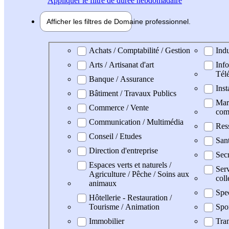
Appliquer
le filtre de durée hebdomadaire
Afficher les filtres de
Domaine pro
fessionnel
Domaine professionel
Achats / Comptabilité / Gestion
Indu
Arts / Artisanat d'art
Info
Tél
Banque / Assurance
Inst
Bâtiment / Travaux Publics
Mark
Commerce / Vente
com
Communication / Multimédia
Res
Conseil / Etudes
San
Direction d'entreprise
Secr
Espaces verts et naturels /
Serv
Agriculture / Pêche / Soins aux
coll
animaux
Spe
Hôtellerie - Restauration /
Tourisme / Animation
Spo
Immobilier
Tran