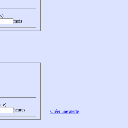
s)
mois
ure)
heures
Créer une alerte