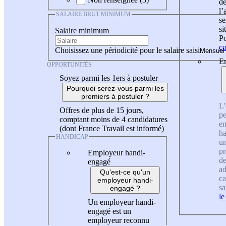
de
l
SALAIRE BRUT MINIMUM
se
si
Salaire minimum
Po
co
Choisissez une périodicité pour le salaire saisi
En
OPPORTUNITÉS
Soyez parmi les 1ers à postuler
Pourquoi serez-vous parmi les
premiers à postuler ?
L'
Offres de plus de 15 jours,
pe
comptant moins de 4 candidatures
en
(dont France Travail est informé)
ha
HANDICAP
un
pr
Employeur handi-
de
engagé
ad
Qu'est-ce qu'un
ca
employeur handi-
sa
engagé ?
le
Un employeur handi-
engagé est un
employeur reconnu