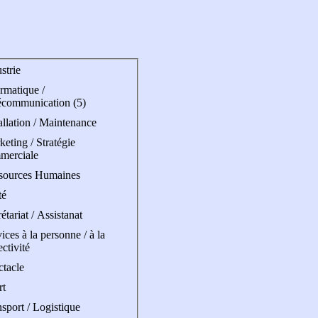
strie
rmatique /
écommunication (5)
allation / Maintenance
eting / Stratégie
merciale
sources Humaines
té
étariat / Assistanat
ices à la personne / à la
ectivité
ctacle
rt
sport / Logistique