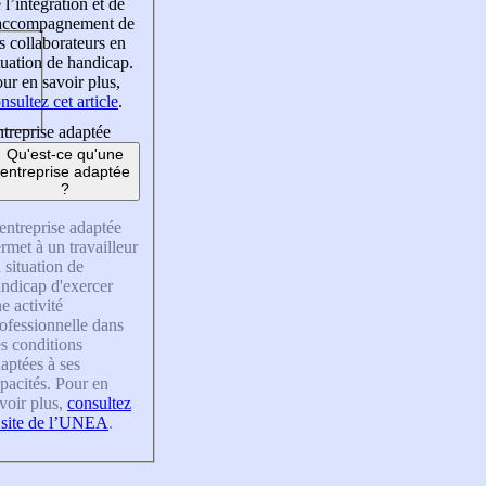
 l’intégration et de
’accompagnement de
s collaborateurs en
tuation de handicap.
ur en savoir plus,
nsultez cet article
.
treprise adaptée
Qu'est-ce qu'une
entreprise adaptée
?
entreprise adaptée
rmet à un travailleur
 situation de
ndicap d'exercer
e activité
ofessionnelle dans
s conditions
aptées à ses
pacités. Pour en
voir plus,
consultez
 site de l’UNEA
.