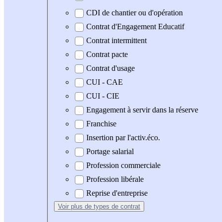
CDI de chantier ou d'opération
Contrat d'Engagement Educatif
Contrat intermittent
Contrat pacte
Contrat d'usage
CUI - CAE
CUI - CIE
Engagement à servir dans la réserve
Franchise
Insertion par l'activ.éco.
Portage salarial
Profession commerciale
Profession libérale
Reprise d'entreprise
Voir plus
de types de contrat