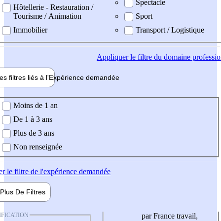
Spectacle
Hôtellerie - Restauration /
Tourisme / Animation
Sport
Immobilier
Transport / Logistique
Appliquer
le filtre du domaine professi
es filtres liés à l'
Expérience
demandée
ience demandée
Moins de 1 an
De 1 à 3 ans
Plus de 3 ans
Non renseignée
er
le filtre de l'expérience demandée
Plus De
Filtres
IFICATION
par France travail,