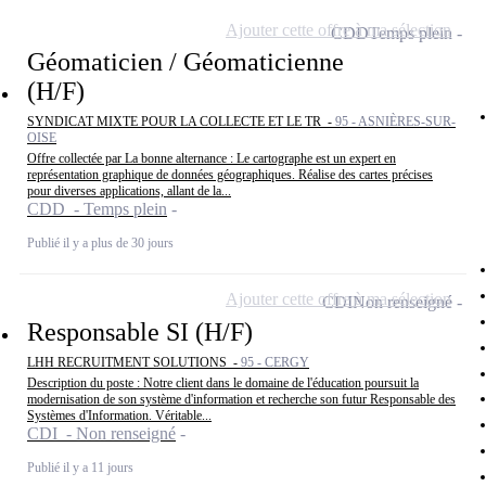
Ajouter cette offre à ma sélection
CDD
Temps plein
Géomaticien / Géomaticienne
(H/F)
SYNDICAT MIXTE POUR LA COLLECTE ET LE TR -
95 - ASNIÈRES-SUR-
OISE
Offre collectée par La bonne alternance : Le cartographe est un expert en
représentation graphique de données géographiques. Réalise des cartes précises
pour diverses applications, allant de la...
CDD - Temps plein
Publié il y a plus de 30 jours
Ajouter cette offre à ma sélection
CDI
Non renseigné
Responsable SI (H/F)
LHH RECRUITMENT SOLUTIONS -
95 - CERGY
Description du poste : Notre client dans le domaine de l'éducation poursuit la
modernisation de son système d'information et recherche son futur Responsable des
Systèmes d'Information. Véritable...
CDI - Non renseigné
Publié il y a 11 jours