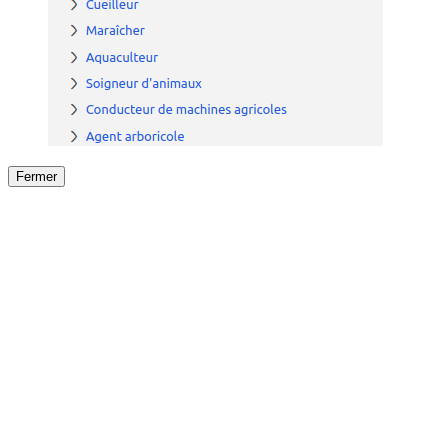
Fermer
Fermer
le détail de l'offre
/
Offre
sur
Offre précéden