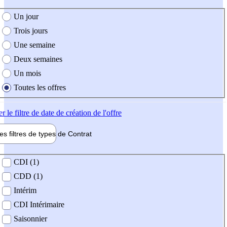
e création de l'offre
Un jour
Trois jours
Une semaine
Deux semaines
Un mois
Toutes les offres
er
le filtre de date de création de l'offre
les filtres de types de
Contrat
de contrat
CDI (1)
CDD (1)
Intérim
CDI Intérimaire
Saisonnier