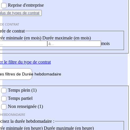
Reprise d'entreprise
plus
de types de contrat
 DE CONTRAT
ée de contrat
ée minimale (en mois)
Durée maximale (en mois)
mois
er
le filtre du type de contrat
les filtres de
Durée hebdo
madaire
 hebdomadaire
Temps plein (1)
Temps partiel
Non renseignée (1)
 HEBDOMADAIRE
cisez la durée hebdomadaire :
ée minimale (en heure)
Durée maximale (en heure)