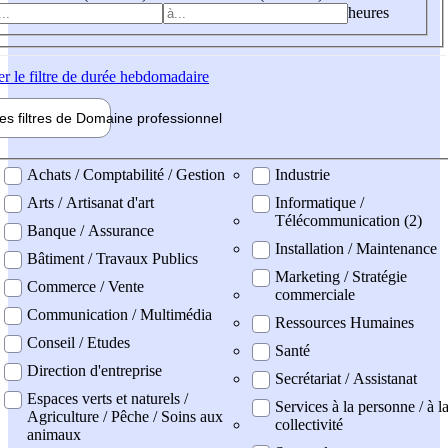
heures
er
le filtre de durée hebdomadaire
les filtres de
Domaine pro
fessionnel
ne professionel
Achats / Comptabilité / Gestion
Industrie
Arts / Artisanat d'art
Informatique /
Télécommunication (2)
Banque / Assurance
Installation / Maintenance
Bâtiment / Travaux Publics
Marketing / Stratégie
Commerce / Vente
commerciale
Communication / Multimédia
Ressources Humaines
Conseil / Etudes
Santé
Direction d'entreprise
Secrétariat / Assistanat
Espaces verts et naturels /
Services à la personne / à l
Agriculture / Pêche / Soins aux
collectivité
animaux