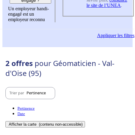
engagé ?
le site de l’UNEA
.
Un employeur handi-
engagé est un
employeur reconnu
Appliquer
les filtres
2 offres
pour Géomaticien - Val-
d'Oise (95)
Trier par
Pertinence
Pertinence
Date
Afficher la carte
(contenu non-accessible)