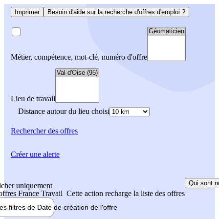
Imprimer
Besoin d'aide sur la recherche d'offres d'emploi ?
Métier, compétence, mot-clé, numéro d'offre
Lieu de travail
Distance autour du lieu choisi
Rechercher
des offres
Créer une alerte
Qui sont n
icher uniquement
 offres France Travail
Cette action recharge la liste des offres
les filtres de
Date de création
de l'offre