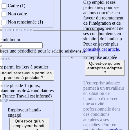
Cap emploi et ses
Cadre (1)
partenaires pour ses
actions concrètes en
Non cadre
faveur du recrutement,
Non renseignée (1)
de l’intégration et de
l’accompagnement de
IRE BRUT MINIMUM
ses collaborateurs en
situation de handicap.
re minimum
Pour en savoir plus,
consultez cet article
.
ssez une périodicité pour le salaire saisi
Entreprise adaptée
NITÉS
Qu'est-ce qu'une
z parmi les 1ers à postuler
entreprise adaptée
?
urquoi serez-vous parmi les
premiers à postuler ?
L'entreprise adaptée
es de plus de 15 jours,
permet à un travailleur
tant moins de 4 candidatures
en situation de
t France Travail est informé)
handicap d'exercer
ICAP
une activité
professionnelle dans
Employeur handi-
des conditions
engagé
adaptées à ses
Qu'est-ce qu'un
capacités. Pour en
employeur handi-
savoir plus,
consultez