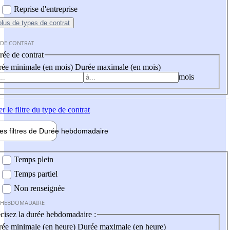
Reprise d'entreprise
plus
de types de contrat
 DE CONTRAT
ée de contrat
ée minimale (en mois)
Durée maximale (en mois)
mois
er
le filtre du type de contrat
les filtres de
Durée hebdo
madaire
 hebdomadaire
Temps plein
Temps partiel
Non renseignée
 HEBDOMADAIRE
cisez la durée hebdomadaire :
ée minimale (en heure)
Durée maximale (en heure)