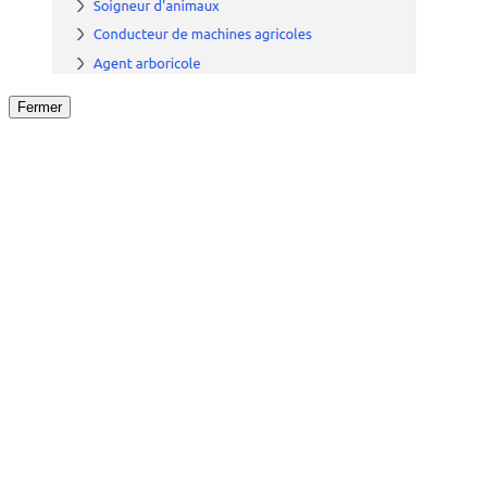
Fermer
Fermer
le détail de l'offre
/
Offre
sur
Offre précéden