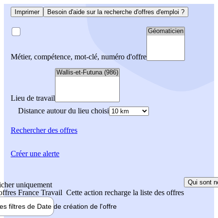
Imprimer
Besoin d'aide sur la recherche d'offres d'emploi ?
Métier, compétence, mot-clé, numéro d'offre
Lieu de travail
Distance autour du lieu choisi
Rechercher
des offres
Créer une alerte
Qui sont n
icher uniquement
 offres France Travail
Cette action recharge la liste des offres
les filtres de
Date de création
de l'offre