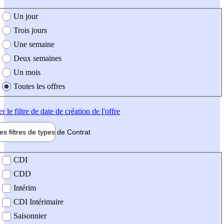
e création de l'offre
Un jour
Trois jours
Une semaine
Deux semaines
Un mois
Toutes les offres
er
le filtre de date de création de l'offre
les filtres de types de
Contrat
de contrat
CDI
CDD
Intérim
CDI Intérimaire
Saisonnier