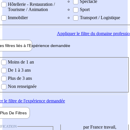
Spectacle
Hôtellerie - Restauration /
Tourisme / Animation
Sport
Immobilier
Transport / Logistique
Appliquer
le filtre du domaine professi
es filtres liés à l'
Expérience
demandée
ience demandée
Moins de 1 an
De 1 à 3 ans
Plus de 3 ans
Non renseignée
er
le filtre de l'expérience demandée
Plus De
Filtres
IFICATION
par France travail,