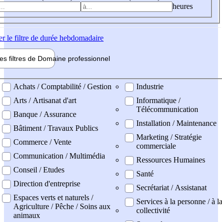
heures
er
le filtre de durée hebdomadaire
les filtres de
Domaine pro
fessionnel
ne professionel
Achats / Comptabilité / Gestion
Industrie
Arts / Artisanat d'art
Informatique /
Télécommunication
Banque / Assurance
Installation / Maintenance
Bâtiment / Travaux Publics
Marketing / Stratégie
Commerce / Vente
commerciale
Communication / Multimédia
Ressources Humaines
Conseil / Etudes
Santé
Direction d'entreprise
Secrétariat / Assistanat
Espaces verts et naturels /
Services à la personne / à l
Agriculture / Pêche / Soins aux
collectivité
animaux