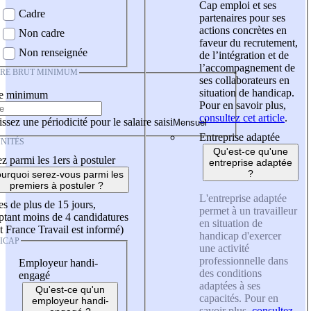
Cap emploi et ses
Cadre
partenaires pour ses
actions concrètes en
Non cadre
faveur du recrutement,
Non renseignée
de l’intégration et de
l’accompagnement de
IRE BRUT MINIMUM
ses collaborateurs en
situation de handicap.
re minimum
Pour en savoir plus,
consultez cet article
.
ssez une périodicité pour le salaire saisi
Entreprise adaptée
NITÉS
Qu'est-ce qu'une
z parmi les 1ers à postuler
entreprise adaptée
?
urquoi serez-vous parmi les
premiers à postuler ?
L'entreprise adaptée
es de plus de 15 jours,
permet à un travailleur
tant moins de 4 candidatures
en situation de
t France Travail est informé)
handicap d'exercer
ICAP
une activité
professionnelle dans
Employeur handi-
des conditions
engagé
adaptées à ses
Qu'est-ce qu'un
capacités. Pour en
employeur handi-
savoir plus,
consultez