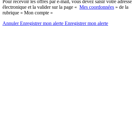
Pour recevoir les offres par e-mail, vous devez saisir votre adresse
électronique et la valider sur la page «
Mes coordonnées
» de la
rubrique « Mon compte »
Annuler
Enregistrer mon alerte
Enregistrer
mon alerte