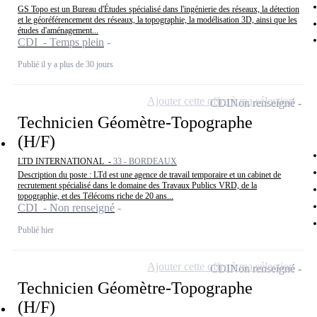
GS Topo est un Bureau d'Études spécialisé dans l'ingénierie des réseaux, la détection
et le géoréférencement des réseaux, la topographie, la modélisation 3D, ainsi que les
études d'aménagement...
CDI - Temps plein
Publié il y a plus de 30 jours
Ajouter cette offre à ma sélection
CDI
Non renseigné
Technicien Géomètre-Topographe
(H/F)
LTD INTERNATIONAL -
33 - BORDEAUX
Description du poste : LTd est une agence de travail temporaire et un cabinet de
recrutement spécialisé dans le domaine des Travaux Publics VRD, de la
topographie, et des Télécoms riche de 20 ans...
CDI - Non renseigné
Publié hier
Ajouter cette offre à ma sélection
CDI
Non renseigné
Technicien Géomètre-Topographe
(H/F)