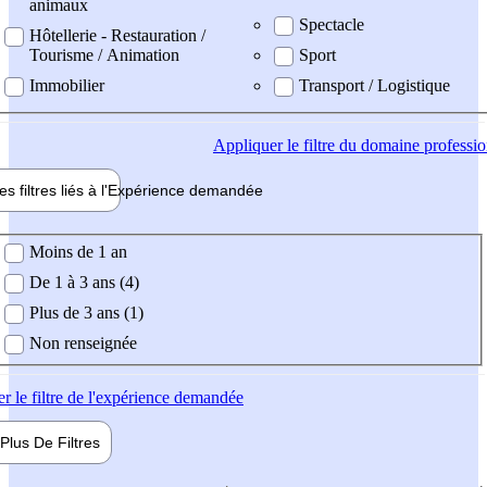
animaux
Spectacle
Hôtellerie - Restauration /
Tourisme / Animation
Sport
Immobilier
Transport / Logistique
Appliquer
le filtre du domaine professi
es filtres liés à l'
Expérience
demandée
ience demandée
Moins de 1 an
De 1 à 3 ans (4)
Plus de 3 ans (1)
Non renseignée
er
le filtre de l'expérience demandée
Plus De
Filtres