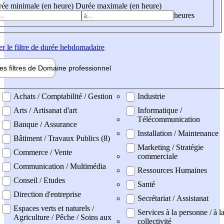
ée minimale (en heure)
Durée maximale (en heure)
heures
er
le filtre de durée hebdomadaire
les filtres de
Domaine pro
fessionnel
ne professionel
Achats / Comptabilité / Gestion
Industrie
Arts / Artisanat d'art
Informatique /
Télécommunication
Banque / Assurance
Installation / Maintenance
Bâtiment / Travaux Publics (8)
Marketing / Stratégie
Commerce / Vente
commerciale
Communication / Multimédia
Ressources Humaines
Conseil / Etudes
Santé
Direction d'entreprise
Secrétariat / Assistanat
Espaces verts et naturels /
Services à la personne / à l
Agriculture / Pêche / Soins aux
collectivité