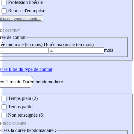
Profession libérale
Reprise d'entreprise
plus
de types de contrat
 DE CONTRAT
ée de contrat
ée minimale (en mois)
Durée maximale (en mois)
mois
er
le filtre du type de contrat
les filtres de
Durée hebdo
madaire
 hebdomadaire
Temps plein (2)
Temps partiel
Non renseignée (6)
 HEBDOMADAIRE
cisez la durée hebdomadaire :