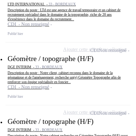
LTD INTERNATIONAL -
33 - BORDEAUX
Description du poste : LTd est une agence de travail temporaire et un cabinet de
recrutement spécialisé dans le domaine de la topographie, riche de 20 ans
d'expérience dans le domaine du recrutement...
CDI - Non renseigné
Publié hier
Ajouter cette offre à ma sélection
CDI
Non renseigné
Géomètre / topographe (H/F)
DGE INTERIM -
33 - BORDEAUX
Description du poste : Notre client, cabinet reconnu dans le domaine de la
géomatique et de l'aménagement, recherche un(e) Géomètre Topographe afin de
renforcer son équipe spécialisée en foncier...
CDI - Non renseigné
Publié hier
Ajouter cette offre à ma sélection
CDI
Non renseigné
Géomètre / topographe (H/F)
DGE INTERIM -
33 - BORDEAUX
Description du poste : Notre cabinet recherche un Géomètre Topographe (H/F) pour