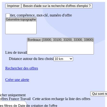
Imprimer
Besoin d'aide sur la recherche d'offres d'emploi ?
Métier, compétence, mot-clé, numéro d'offre
Lieu de travail
Distance autour du lieu choisi
Rechercher
des offres
Créer une alerte
Qui sont n
icher uniquement
 offres France Travail
Cette action recharge la liste des offres
les filtres de
Date de création
de l'offre