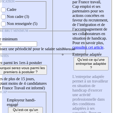
IFICATION
par France travail,
Cap emploi et ses
Cadre
partenaires pour ses
actions concrètes en
Non cadre (3)
faveur du recrutement,
Non renseignée (5)
de l’intégration et de
l’accompagnement de
IRE BRUT MINIMUM
ses collaborateurs en
situation de handicap.
re minimum
Pour en savoir plus,
consultez cet article
.
ssez une périodicité pour le salaire saisi
Entreprise adaptée
NITÉS
Qu'est-ce qu'une
z parmi les 1ers à postuler
entreprise adaptée
?
urquoi serez-vous parmi les
premiers à postuler ?
L'entreprise adaptée
es de plus de 15 jours,
permet à un travailleur
tant moins de 4 candidatures
en situation de
t France Travail est informé)
handicap d'exercer
ICAP
une activité
professionnelle dans
Employeur handi-
des conditions
engagé
adaptées à ses
Qu'est-ce qu'un
capacités. Pour en