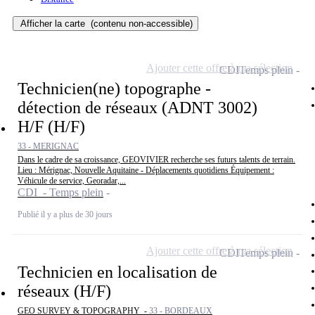
Afficher la carte
(contenu non-accessible)
Ajouter cette offre à ma sélection
CDI
Temps plein
Technicien(ne) topographe -
détection de réseaux (ADNT 3002)
H/F (H/F)
33 - MERIGNAC
Dans le cadre de sa croissance, GEOVIVIER recherche ses futurs talents de terrain.
Lieu : Mérignac, Nouvelle Aquitaine - Déplacements quotidiens Équipement :
Véhicule de service, Georadar,...
CDI - Temps plein
Publié il y a plus de 30 jours
Ajouter cette offre à ma sélection
CDI
Temps plein
Technicien en localisation de
réseaux (H/F)
GEO SURVEY & TOPOGRAPHY -
33 - BORDEAUX