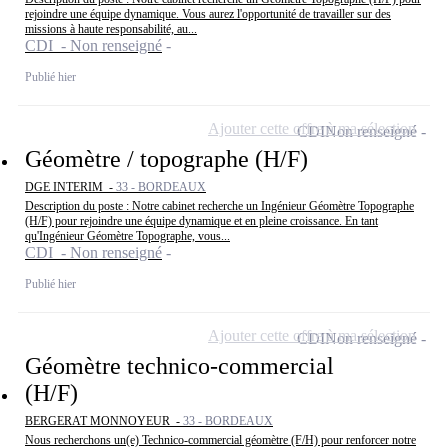
rejoindre une équipe dynamique. Vous aurez l'opportunité de travailler sur des
missions à haute responsabilité, au...
CDI - Non renseigné
Publié hier
Ajouter cette offre à ma sélection
CDI
Non renseigné
Géomètre / topographe (H/F)
DGE INTERIM -
33 - BORDEAUX
Description du poste : Notre cabinet recherche un Ingénieur Géomètre Topographe
(H/F) pour rejoindre une équipe dynamique et en pleine croissance. En tant
qu'Ingénieur Géomètre Topographe, vous...
CDI - Non renseigné
Publié hier
Ajouter cette offre à ma sélection
CDI
Non renseigné
Géomètre technico-commercial
(H/F)
BERGERAT MONNOYEUR -
33 - BORDEAUX
Nous recherchons un(e) Technico-commercial géomètre (F/H) pour renforcer notre