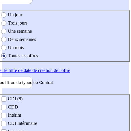
e création de l'offre
Un jour
Trois jours
Une semaine
Deux semaines
Un mois
Toutes les offres
er
le filtre de date de création de l'offre
les filtres de types de
Contrat
de contrat
CDI (8)
CDD
Intérim
CDI Intérimaire