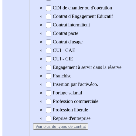
CDI de chantier ou d'opération
Contrat d'Engagement Educatif
Contrat intermittent
Contrat pacte
Contrat d'usage
CUI - CAE
CUI - CIE
Engagement à servir dans la réserve
Franchise
Insertion par l'activ.éco.
Portage salarial
Profession commerciale
Profession libérale
Reprise d'entreprise
Voir plus
de types de contrat