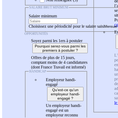
de
l
SALAIRE BRUT MINIMUM
se
si
Salaire minimum
Po
co
Choisissez une périodicité pour le salaire saisi
En
OPPORTUNITÉS
Soyez parmi les 1ers à postuler
Pourquoi serez-vous parmi les
premiers à postuler ?
L'
Offres de plus de 15 jours,
pe
comptant moins de 4 candidatures
en
(dont France Travail est informé)
ha
HANDICAP
un
pr
Employeur handi-
de
engagé
ad
Qu'est-ce qu'un
ca
employeur handi-
sa
engagé ?
le
Un employeur handi-
engagé est un
employeur reconnu