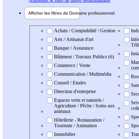
Appliquer
le filtre de durée hebdomadaire
Afficher les filtres de
Domaine pro
fessionnel
Domaine professionel
Achats / Comptabilité / Gestion
Indu
Arts / Artisanat d'art
Info
Tél
Banque / Assurance
Inst
Bâtiment / Travaux Publics (6)
Mark
Commerce / Vente
com
Communication / Multimédia
Res
Conseil / Etudes
San
Direction d'entreprise
Secr
Espaces verts et naturels /
Serv
Agriculture / Pêche / Soins aux
coll
animaux
Spe
Hôtellerie - Restauration /
Tourisme / Animation
Spo
Immobilier
Tran