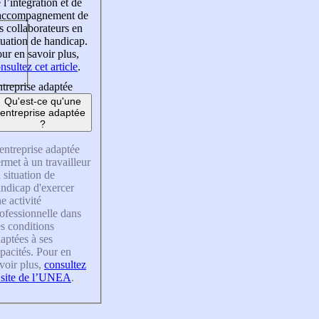
 l’intégration et de
’accompagnement de
s collaborateurs en
tuation de handicap.
ur en savoir plus,
nsultez cet article
.
treprise adaptée
Qu'est-ce qu'une
entreprise adaptée
?
entreprise adaptée
rmet à un travailleur
 situation de
ndicap d'exercer
e activité
ofessionnelle dans
s conditions
aptées à ses
pacités. Pour en
voir plus,
consultez
 site de l’UNEA
.