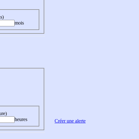
s)
mois
ure)
heures
Créer une alerte