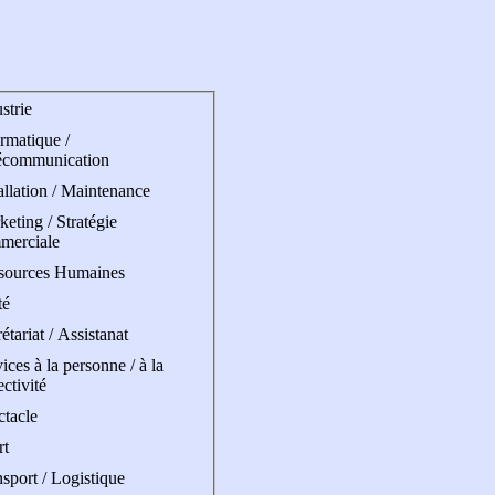
strie
rmatique /
écommunication
allation / Maintenance
eting / Stratégie
merciale
sources Humaines
té
étariat / Assistanat
ices à la personne / à la
ectivité
ctacle
rt
sport / Logistique