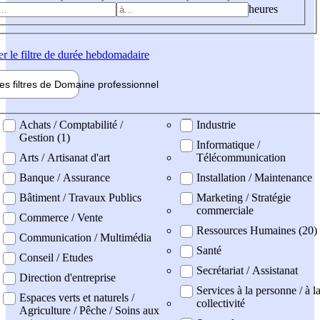
heures
er
le filtre de durée hebdomadaire
les filtres de
Domaine pro
fessionnel
ne professionel
Achats / Comptabilité /
Industrie
Gestion (1)
Informatique /
Arts / Artisanat d'art
Télécommunication
Banque / Assurance
Installation / Maintenance
Bâtiment / Travaux Publics
Marketing / Stratégie
commerciale
Commerce / Vente
Ressources Humaines (20)
Communication / Multimédia
Santé
Conseil / Etudes
Secrétariat / Assistanat
Direction d'entreprise
Services à la personne / à l
Espaces verts et naturels /
collectivité
Agriculture / Pêche / Soins aux