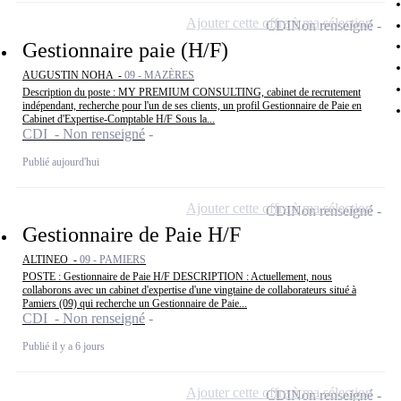
Ajouter cette offre à ma sélection
CDI
Non renseigné
Gestionnaire paie (H/F)
AUGUSTIN NOHA -
09 - MAZÈRES
Description du poste : MY PREMIUM CONSULTING, cabinet de recrutement
indépendant, recherche pour l'un de ses clients, un profil Gestionnaire de Paie en
Cabinet d'Expertise-Comptable H/F Sous la...
CDI - Non renseigné
Publié aujourd'hui
Ajouter cette offre à ma sélection
CDI
Non renseigné
Gestionnaire de Paie H/F
ALTINEO -
09 - PAMIERS
POSTE : Gestionnaire de Paie H/F DESCRIPTION : Actuellement, nous
collaborons avec un cabinet d'expertise d'une vingtaine de collaborateurs situé à
Pamiers (09) qui recherche un Gestionnaire de Paie...
CDI - Non renseigné
Publié il y a 6 jours
Ajouter cette offre à ma sélection
CDI
Non renseigné