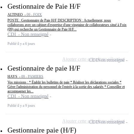
Gestionnaire de Paie H/F
ALTINEO -
09 - FOIX
POSTE : Gestionnaire de Paie H/F DESCRIPTION : Actuellement, nous
collaborons avec un cabinet d'expertise d'une vingtaine de collaborateurs situé à Foix
(09) qui recherche un Gestionnaire de Paie H/F...
CDI - Non renseigné
Publié il y a 6 jours
Ajouter cette offre à ma sélection
CDI
Non renseigné
Gestionnaire de paie H/F
HAYS -
09 - PAMIERS
Vos missions : * Établir les bulletins de paie * Réaliser les déclarations sociales *
Gérer l'administration du personnel de l'entrée à la sortie des salariés * Conseiller et
accompagner les...
CDI - Non renseigné
Publié il y a 9 jours
Ajouter cette offre à ma sélection
CDI
Non renseigné
Gestionnaire paie (H/F)