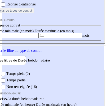
Reprise d'entreprise
plus
de types de contrat
 DE CONTRAT
ée de contrat
ée minimale (en mois)
Durée maximale (en mois)
mois
er
le filtre du type de contrat
les filtres de
Durée hebdo
madaire
 hebdomadaire
Temps plein (5)
Temps partiel
Non renseignée (16)
 HEBDOMADAIRE
cisez la durée hebdomadaire :
ée minimale (en heure)
Durée maximale (en heure)