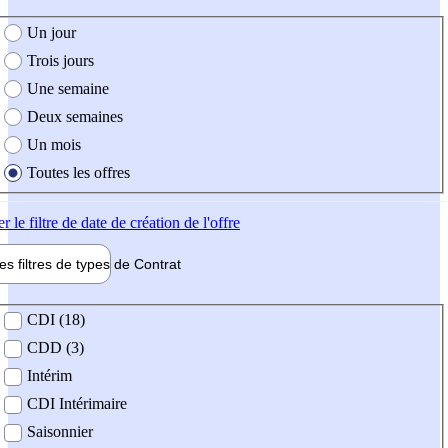
e création de l'offre
Un jour
Trois jours
Une semaine
Deux semaines
Un mois
Toutes les offres
er
le filtre de date de création de l'offre
les filtres de types de
Contrat
de contrat
CDI (18)
CDD (3)
Intérim
CDI Intérimaire
Saisonnier