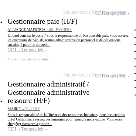
Ajouter cette offre à ma sélection
CDI
Temps plein
Gestionnaire paie (H/F)
ALLIANCE MAESTRIA -
09 - PAMIERS
En quoi consiste le poste ? Sous la responsabilité du Responsable paie, vous assurez
les opérations de paie, de gestion administrative du personnel et de déclarations
sociales, à partir de données...
CDI - Temps plein
Publié il y a plus de 30 jours
Ajouter cette offre à ma sélection
CDI
Temps plein
Gestionnaire administratif /
Gestionnaire administrative
ressourc (H/F)
MAIRIE -
09 - FOIX
Sous la responsabilité de la Directrice des ressources humaines, nous recherchons
un(e) Gestionnaire ressources humaines pour rejoindre notre équipe. Vous serez
chargé(e) d'assurer la gestion...
CDI - Temps plein