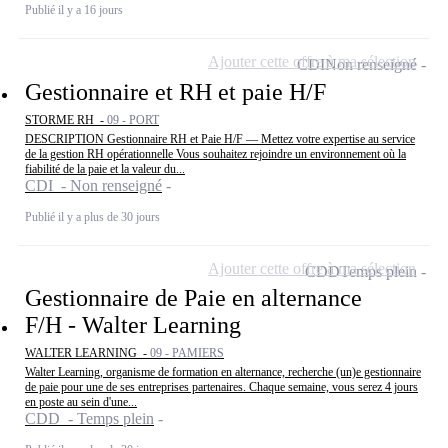
Publié il y a 16 jours
Ajouter cette offre à ma sélection
CDI
Non renseigné
Gestionnaire et RH et paie H/F
STORME RH -
09 - PORT
DESCRIPTION Gestionnaire RH et Paie H/F — Mettez votre expertise au service
de la gestion RH opérationnelle Vous souhaitez rejoindre un environnement où la
fiabilité de la paie et la valeur du...
CDI - Non renseigné
Publié il y a plus de 30 jours
Ajouter cette offre à ma sélection
CDD
Temps plein
Gestionnaire de Paie en alternance
F/H - Walter Learning
WALTER LEARNING -
09 - PAMIERS
Walter Learning, organisme de formation en alternance, recherche (un)e gestionnaire
de paie pour une de ses entreprises partenaires. Chaque semaine, vous serez 4 jours
en poste au sein d'une...
CDD - Temps plein