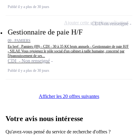
Publié il y a plus de 30 jours
Ajouter cette offre à ma sélection
CDI
Non renseigné
Gestionnaire de paie H/F
09 - PAMIERS
En bref : Pamiers (09) - CDI - 30 à 35 K€ bruts annuels - Gestionnaire de paie H/F
- SILAE Vous rejoignez le pôle social d'un cabinet à taille humaine, concerné par
l'épanouissement de ses...
CDI - Non renseigné
Publié il y a plus de 30 jours
Afficher les 20 offres suivantes
Votre avis nous intéresse
Qu'avez-vous pensé du service de recherche d'offres ?