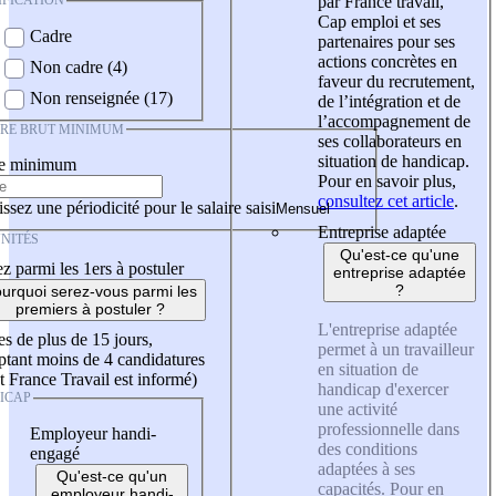
IFICATION
par France travail,
Cap emploi et ses
Cadre
partenaires pour ses
actions concrètes en
Non cadre (4)
faveur du recrutement,
Non renseignée (17)
de l’intégration et de
l’accompagnement de
IRE BRUT MINIMUM
ses collaborateurs en
situation de handicap.
re minimum
Pour en savoir plus,
consultez cet article
.
ssez une périodicité pour le salaire saisi
Entreprise adaptée
NITÉS
Qu'est-ce qu'une
z parmi les 1ers à postuler
entreprise adaptée
?
urquoi serez-vous parmi les
premiers à postuler ?
L'entreprise adaptée
es de plus de 15 jours,
permet à un travailleur
tant moins de 4 candidatures
en situation de
t France Travail est informé)
handicap d'exercer
ICAP
une activité
professionnelle dans
Employeur handi-
des conditions
engagé
adaptées à ses
Qu'est-ce qu'un
capacités. Pour en
employeur handi-