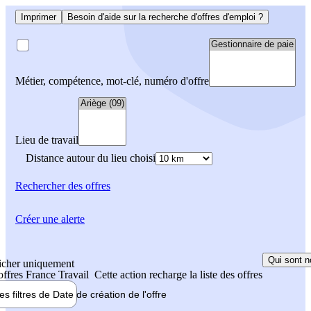
Imprimer
Besoin d'aide sur la recherche d'offres d'emploi ?
Métier, compétence, mot-clé, numéro d'offre
Lieu de travail
Distance autour du lieu choisi
Rechercher
des offres
Créer une alerte
Qui sont n
icher uniquement
 offres France Travail
Cette action recharge la liste des offres
les filtres de
Date de création
de l'offre