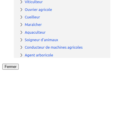
Fermer
Fermer
le détail de l'offre
/
Offre
sur
Offre précéden