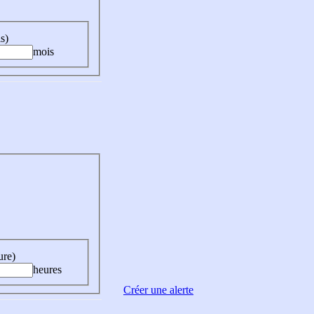
s)
mois
ure)
heures
Créer une alerte