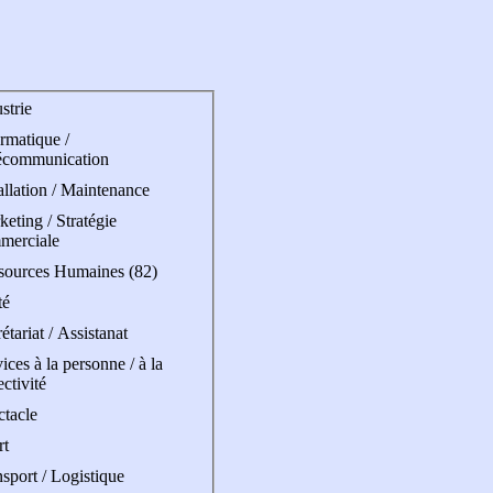
strie
rmatique /
écommunication
allation / Maintenance
eting / Stratégie
merciale
sources Humaines (82)
té
étariat / Assistanat
ices à la personne / à la
ectivité
ctacle
rt
sport / Logistique