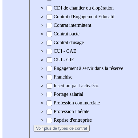
CDI de chantier ou d'opération
Contrat d'Engagement Educatif
Contrat intermittent
Contrat pacte
Contrat d'usage
CUI - CAE
CUI - CIE
Engagement à servir dans la réserve
Franchise
Insertion par l'activ.éco.
Portage salarial
Profession commerciale
Profession libérale
Reprise d'entreprise
Voir plus
de types de contrat