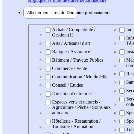
Appliquer
le filtre de durée hebdomadaire
Afficher les filtres de
Domaine pro
fessionnel
Domaine professionel
Achats / Comptabilité /
Indu
Gestion (1)
Info
Arts / Artisanat d'art
Tél
Banque / Assurance
Inst
Bâtiment / Travaux Publics
Mark
com
Commerce / Vente
Res
Communication / Multimédia
San
Conseil / Etudes
Secr
Direction d'entreprise
Serv
Espaces verts et naturels /
coll
Agriculture / Pêche / Soins aux
animaux
Spe
Hôtellerie - Restauration /
Spo
Tourisme / Animation
Tran