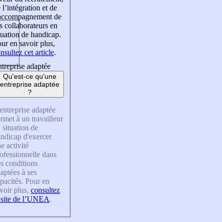
 l’intégration et de
’accompagnement de
s collaborateurs en
tuation de handicap.
ur en savoir plus,
nsultez cet article
.
treprise adaptée
Qu'est-ce qu'une
entreprise adaptée
?
entreprise adaptée
rmet à un travailleur
 situation de
ndicap d'exercer
e activité
ofessionnelle dans
s conditions
aptées à ses
pacités. Pour en
voir plus,
consultez
 site de l’UNEA
.