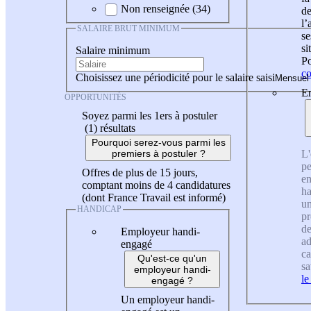
Non renseignée (34)
de
l
SALAIRE BRUT MINIMUM
se
si
Salaire minimum
Po
co
Choisissez une périodicité pour le salaire saisi
En
OPPORTUNITÉS
Soyez parmi les 1ers à postuler
(1)
résultats
Pourquoi serez-vous parmi les
L'
premiers à postuler ?
pe
Offres de plus de 15 jours,
en
comptant moins de 4 candidatures
ha
(dont France Travail est informé)
un
HANDICAP
pr
de
Employeur handi-
ad
engagé
ca
Qu'est-ce qu'un
sa
employeur handi-
le
engagé ?
Un employeur handi-