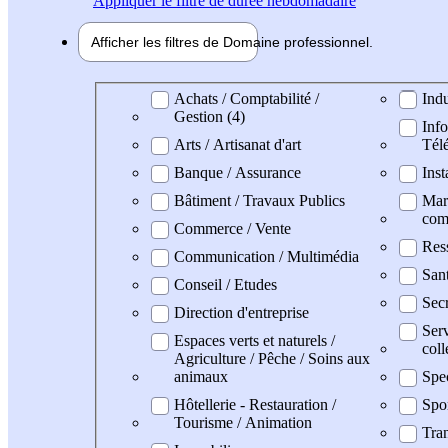
Appliquer
le filtre de durée hebdomadaire
Afficher les filtres de
Domaine pro
fessionnel
Domaine professionel
Achats / Comptabilité /
Indu
Gestion (4)
Info
Arts / Artisanat d'art
Tél
Banque / Assurance
Inst
Bâtiment / Travaux Publics
Mark
com
Commerce / Vente
Res
Communication / Multimédia
San
Conseil / Etudes
Secr
Direction d'entreprise
Serv
Espaces verts et naturels /
coll
Agriculture / Pêche / Soins aux
animaux
Spe
Hôtellerie - Restauration /
Spo
Tourisme / Animation
Tran