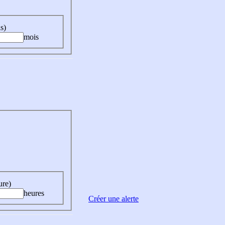
s)
mois
ure)
heures
Créer une alerte