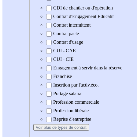
CDI de chantier ou d'opération
Contrat d'Engagement Educatif
Contrat intermittent
Contrat pacte
Contrat d'usage
CUI - CAE
CUI - CIE
Engagement à servir dans la réserve
Franchise
Insertion par l'activ.éco.
Portage salarial
Profession commerciale
Profession libérale
Reprise d'entreprise
Voir plus
de types de contrat