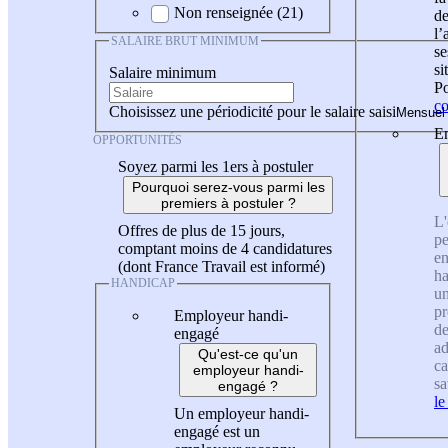
Non renseignée (21)
de
l
SALAIRE BRUT MINIMUM
se
si
Salaire minimum
Po
co
Choisissez une périodicité pour le salaire saisi
En
OPPORTUNITÉS
Soyez parmi les 1ers à postuler
Pourquoi serez-vous parmi les
premiers à postuler ?
L'
Offres de plus de 15 jours,
pe
comptant moins de 4 candidatures
en
(dont France Travail est informé)
ha
HANDICAP
un
pr
Employeur handi-
de
engagé
ad
Qu'est-ce qu'un
ca
employeur handi-
sa
engagé ?
le
Un employeur handi-
engagé est un