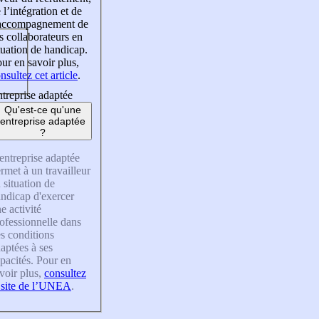
 l’intégration et de
’accompagnement de
s collaborateurs en
tuation de handicap.
ur en savoir plus,
nsultez cet article
.
treprise adaptée
Qu'est-ce qu'une
entreprise adaptée
?
entreprise adaptée
rmet à un travailleur
 situation de
ndicap d'exercer
e activité
ofessionnelle dans
s conditions
aptées à ses
pacités. Pour en
voir plus,
consultez
 site de l’UNEA
.