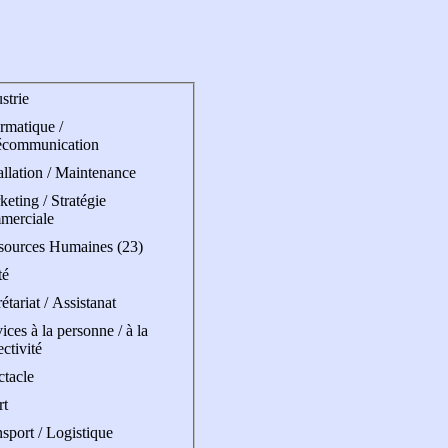
strie
rmatique /
écommunication
allation / Maintenance
eting / Stratégie
merciale
sources Humaines (23)
té
étariat / Assistanat
ices à la personne / à la
ectivité
ctacle
rt
sport / Logistique