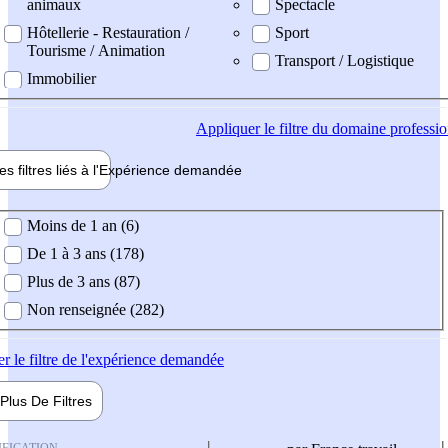
animaux
Spectacle
Hôtellerie - Restauration /
Sport
Tourisme / Animation
Transport / Logistique
Immobilier
Appliquer
le filtre du domaine professi
es filtres liés à l'
Expérience
demandée
ience demandée
Moins de 1 an (6)
De 1 à 3 ans (178)
Plus de 3 ans (87)
Non renseignée (282)
er
le filtre de l'expérience demandée
Plus De
Filtres