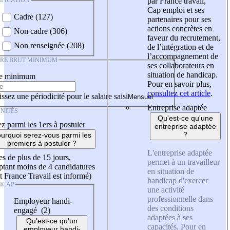
IFICATION
par France travail,
Cap emploi et ses
Cadre (127)
partenaires pour ses
actions concrètes en
Non cadre (306)
faveur du recrutement,
Non renseignée (208)
de l’intégration et de
l’accompagnement de
IRE BRUT MINIMUM
ses collaborateurs en
situation de handicap.
re minimum
Pour en savoir plus,
consultez cet article
.
ssez une périodicité pour le salaire saisi
Entreprise adaptée
NITÉS
Qu'est-ce qu'une
z parmi les 1ers à postuler
entreprise adaptée
?
urquoi serez-vous parmi les
premiers à postuler ?
L'entreprise adaptée
es de plus de 15 jours,
permet à un travailleur
tant moins de 4 candidatures
en situation de
t France Travail est informé)
handicap d'exercer
ICAP
une activité
professionnelle dans
Employeur handi-
des conditions
engagé (2)
adaptées à ses
Qu'est-ce qu'un
capacités. Pour en
employeur handi-