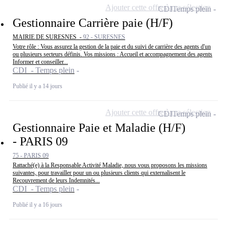
Ajouter cette offre à ma sélection
CDI
Temps plein
Gestionnaire Carrière paie (H/F)
MAIRIE DE SURESNES -
92 - SURESNES
Votre rôle : Vous assurez la gestion de la paie et du suivi de carrière des agents d'un
ou plusieurs secteurs définis. Vos missions : Accueil et accompagnement des agents
Informer et conseiller...
CDI - Temps plein
Publié il y a 14 jours
Ajouter cette offre à ma sélection
CDI
Temps plein
Gestionnaire Paie et Maladie (H/F)
- PARIS 09
75 - PARIS 09
Rattaché(e) à la Responsable Activité Maladie, nous vous proposons les missions
suivantes, pour travailler pour un ou plusieurs clients qui externalisent le
Recouvrement de leurs Indemnités...
CDI - Temps plein
Publié il y a 16 jours