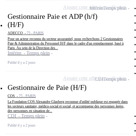
Ajouter cette offre à ma sélection
Intérim
Temps plein
Gestionnaire Paie et ADP (h/f)
(H/F)
ADECCO -
75 - PARIS
Pour un acteur reconnu du secteur assurantiel, nous recherchons 2 Gestionnaires
Paie & Administration du Personnel H/F dans le cadre d'un remplacement, basé à
Paris. Au sein de la Direction des...
Intérim - Temps plein
Publié il y a 2 jours
Ajouter cette offre à ma sélection
CDI
Temps plein
Gestionnaire de Paie (H/F)
COS -
75 - PARIS
La Fondation COS Alexandre Glasberg reconnue d'utilité publique est engagée dans
les secteurs sanitaire, médico-social et social, et accompagne des personnes âgées,
des personnes en situation de...
CDI - Temps plein
Publié il y a 2 jours