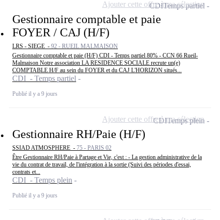
Ajouter cette offre à ma sélection
CDI
Temps partiel
Gestionnaire comptable et paie
FOYER / CAJ (H/F)
LRS - SIEGE -
92 - RUEIL MALMAISON
Gestionnaire comptable et paie (H/F) CDI - Temps partiel 80% - CCN 66 Rueil-
Malmaison Notre association LA RESIDENCE SOCIALE recrute un(e)
COMPTABLE H/F au sein du FOYER et du CAJ L'HORIZON situés...
CDI - Temps partiel
Publié il y a 9 jours
Ajouter cette offre à ma sélection
CDI
Temps plein
Gestionnaire RH/Paie (H/F)
SSIAD ATMOSPHERE -
75 - PARIS 02
Être Gestionnaire RH/Paie à Partage et Vie, c'est : - La gestion administrative de la
vie du contrat de travail, de l'intégration à la sortie (Suivi des périodes d'essai,
contrats et...
CDI - Temps plein
Publié il y a 9 jours