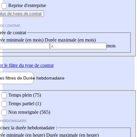
Reprise d'entreprise
plus
de types de contrat
 DE CONTRAT
ée de contrat
ée minimale (en mois)
Durée maximale (en mois)
mois
er
le filtre du type de contrat
les filtres de
Durée hebdo
madaire
 hebdomadaire
Temps plein (75)
Temps partiel (1)
Non renseignée (565)
 HEBDOMADAIRE
cisez la durée hebdomadaire :
ée minimale (en heure)
Durée maximale (en heure)