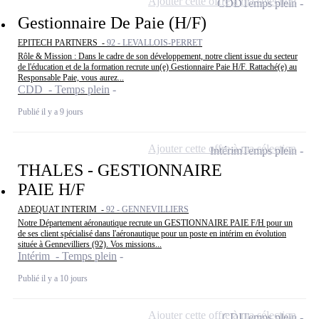
Ajouter cette offre à ma sélection
CDD
Temps plein
Gestionnaire De Paie (H/F)
EPITECH PARTNERS -
92 - LEVALLOIS-PERRET
Rôle & Mission : Dans le cadre de son développement, notre client issue du secteur
de l'éducation et de la formation recrute un(e) Gestionnaire Paie H/F. Rattaché(e) au
Responsable Paie, vous aurez...
CDD - Temps plein
Publié il y a 9 jours
Ajouter cette offre à ma sélection
Intérim
Temps plein
THALES - GESTIONNAIRE
PAIE H/F
ADEQUAT INTERIM -
92 - GENNEVILLIERS
Notre Département aéronautique recrute un GESTIONNAIRE PAIE F/H pour un
de ses client spécialisé dans l'aéronautique pour un poste en intérim en évolution
située à Gennevilliers (92). Vos missions...
Intérim - Temps plein
Publié il y a 10 jours
Ajouter cette offre à ma sélection
CDI
Temps plein