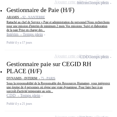
Ajouter cette offre à ma sélection
Intérim
Temps plein
Gestionnaire de Paie (H/F)
ARAMIS -
92 - NANTERRE
Rattaché au chef de Service « Paie et administration du personnel Nous recherchons
pour une mission d'interim de minimum 2 mois Vos missions: Suivi et élaboration
de la paie Prise en charge des...
Intérim - Temps plein
Publié il y a 17 jours
Ajouter cette offre à ma sélection
CDD
Temps plein
Gestionnaire paie sur CEGID RH
PLACE (H/F)
DYNAMIS - INTERIM -
75 - PARIS
Sous la responsabilité de la Responsable des Ressources Humaines, vous intégrerez
une équipe de 4 personnes où règne une vraie dynamique. Pour faire face à un
surcroît d'activité temporaire au sein...
CDD - Temps plein
Publié il y a 21 jours