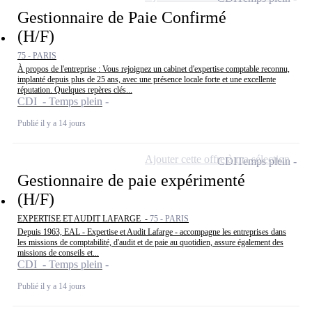
Gestionnaire de Paie Confirmé
(H/F)
75 - PARIS
À propos de l'entreprise : Vous rejoignez un cabinet d'expertise comptable reconnu,
implanté depuis plus de 25 ans, avec une présence locale forte et une excellente
réputation. Quelques repères clés...
CDI - Temps plein
Publié il y a 14 jours
Ajouter cette offre à ma sélection
CDI
Temps plein
Gestionnaire de paie expérimenté
(H/F)
EXPERTISE ET AUDIT LAFARGE -
75 - PARIS
Depuis 1963, EAL - Expertise et Audit Lafarge - accompagne les entreprises dans
les missions de comptabilité, d'audit et de paie au quotidien, assure également des
missions de conseils et...
CDI - Temps plein
Publié il y a 14 jours