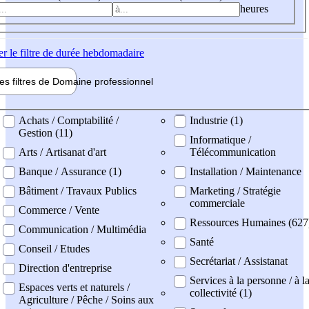
heures
er
le filtre de durée hebdomadaire
les filtres de
Domaine pro
fessionnel
ne professionel
Achats / Comptabilité /
Industrie (1)
Gestion (11)
Informatique /
Arts / Artisanat d'art
Télécommunication
Banque / Assurance (1)
Installation / Maintenance
Bâtiment / Travaux Publics
Marketing / Stratégie
commerciale
Commerce / Vente
Ressources Humaines (627
Communication / Multimédia
Santé
Conseil / Etudes
Secrétariat / Assistanat
Direction d'entreprise
Services à la personne / à l
Espaces verts et naturels /
collectivité (1)
Agriculture / Pêche / Soins aux