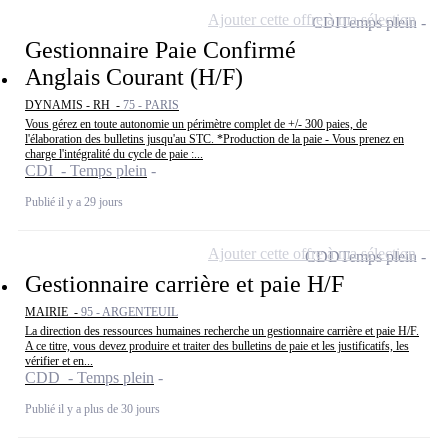
Ajouter cette offre à ma sélection
CDI
Temps plein
Gestionnaire Paie Confirmé
Anglais Courant (H/F)
DYNAMIS - RH -
75 - PARIS
Vous gérez en toute autonomie un périmètre complet de +/- 300 paies, de
l'élaboration des bulletins jusqu'au STC. *Production de la paie - Vous prenez en
charge l'intégralité du cycle de paie :...
CDI - Temps plein
Publié il y a 29 jours
Ajouter cette offre à ma sélection
CDD
Temps plein
Gestionnaire carrière et paie H/F
MAIRIE -
95 - ARGENTEUIL
La direction des ressources humaines recherche un gestionnaire carrière et paie H/F.
A ce titre, vous devez produire et traiter des bulletins de paie et les justificatifs, les
vérifier et en...
CDD - Temps plein
Publié il y a plus de 30 jours