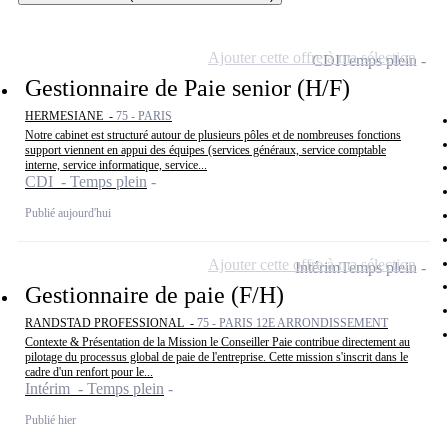
Ajouter cette offre à ma sélection
CDI
Temps plein
Gestionnaire de Paie senior (H/F)
HERMESIANE -
75 - PARIS
Notre cabinet est structuré autour de plusieurs pôles et de nombreuses fonctions
support viennent en appui des équipes (services généraux, service comptable
interne, service informatique, service...
CDI - Temps plein
Publié aujourd'hui
Ajouter cette offre à ma sélection
Intérim
Temps plein
Gestionnaire de paie (F/H)
RANDSTAD PROFESSIONAL -
75 - PARIS 12E ARRONDISSEMENT
Contexte & Présentation de la Mission le Conseiller Paie contribue directement au
pilotage du processus global de paie de l'entreprise. Cette mission s'inscrit dans le
cadre d'un renfort pour le...
Intérim - Temps plein
Publié hier