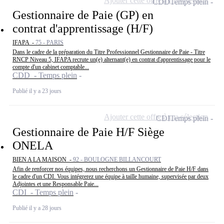
Ajouter cette offre à ma sélection
CDD
Temps plein
Gestionnaire de Paie (GP) en
contrat d'apprentissage (H/F)
IFAPA -
75 - PARIS
Dans le cadre de la préparation du Titre Professionnel Gestionnaire de Paie - Titre
RNCP Niveau 5, IFAPA recrute un(e) alternant(e) en contrat d'apprentissage pour le
compte d'un cabinet comptable...
CDD - Temps plein
Publié il y a 23 jours
Ajouter cette offre à ma sélection
CDI
Temps plein
Gestionnaire de Paie H/F Siège
ONELA
BIEN A LA MAISON -
92 - BOULOGNE BILLANCOURT
Afin de renforcer nos équipes, nous recherchons un Gestionnaire de Paie H/F dans
le cadre d'un CDI. Vous intégrerez une équipe à taille humaine, supervisée par deux
Adjointes et une Responsable Paie...
CDI - Temps plein
Publié il y a 28 jours