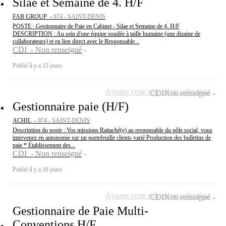
Silae et Semaine de 4. H/F
FAB GROUP -
974 - SAINT-DENIS
POSTE : Gestionnaire de Paie en Cabinet - Silae et Semaine de 4. H/F
DESCRIPTION : Au sein d'une équipe soudée à taille humaine (une dizaine de
collaborateurs) et en lien direct avec le Responsable...
CDI - Non renseigné
Publié il y a 15 jours
Ajouter cette offre à ma sélection
CDI
Non renseigné
Gestionnaire paie (H/F)
ACHIL -
974 - SAINT-DENIS
Description du poste : Vos missions Rattaché(e) au responsable du pôle social, vous
intervenez en autonomie sur un portefeuille clients varié Production des bulletins de
paie * Établissement des...
CDI - Non renseigné
Publié il y a 16 jours
Ajouter cette offre à ma sélection
CDI
Non renseigné
Gestionnaire de Paie Multi-
Conventions H/F