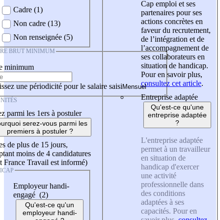
Cap emploi et ses
Cadre (1)
partenaires pour ses
actions concrètes en
Non cadre (13)
faveur du recrutement,
Non renseignée (5)
de l’intégration et de
l’accompagnement de
IRE BRUT MINIMUM
ses collaborateurs en
situation de handicap.
re minimum
Pour en savoir plus,
consultez cet article
.
ssez une périodicité pour le salaire saisi
Entreprise adaptée
NITÉS
Qu'est-ce qu'une
z parmi les 1ers à postuler
entreprise adaptée
?
urquoi serez-vous parmi les
premiers à postuler ?
L'entreprise adaptée
es de plus de 15 jours,
permet à un travailleur
tant moins de 4 candidatures
en situation de
t France Travail est informé)
handicap d'exercer
ICAP
une activité
professionnelle dans
Employeur handi-
des conditions
engagé (2)
adaptées à ses
Qu'est-ce qu'un
capacités. Pour en
employeur handi-
savoir plus,
consultez