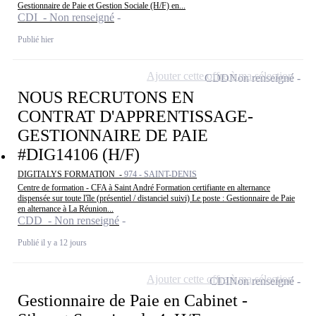
Gestionnaire de Paie et Gestion Sociale (H/F) en...
CDI - Non renseigné
Publié hier
Ajouter cette offre à ma sélection
CDD
Non renseigné
NOUS RECRUTONS EN
CONTRAT D'APPRENTISSAGE-
GESTIONNAIRE DE PAIE
#DIG14106 (H/F)
DIGITALYS FORMATION -
974 - SAINT-DENIS
Centre de formation - CFA à Saint André Formation certifiante en alternance
dispensée sur toute l'île (présentiel / distanciel suivi) Le poste : Gestionnaire de Paie
en alternance à La Réunion...
CDD - Non renseigné
Publié il y a 12 jours
Ajouter cette offre à ma sélection
CDI
Non renseigné
Gestionnaire de Paie en Cabinet -