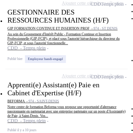
Ajouter cette offre à ma sélection
CDD
Temps plein
GESTIONNAIRE DES
RESSOURCES HUMAINES (H/F)
GIP FORMATION CONTINUE ET INSERTION PROF -
974 - ST DENIS
Au sein du Groupement d'Intérêt Public - Formation Continue et Insertion
Professionnelle (GIP-FCIP), et placé sous l'autorité hiérarchique du directeur du
GIP-FCIP, et sous l'autorité fonctionnelle...
CDD - Temps plein
Publié hier
Employeur handi-engagé
Ajouter cette offre à ma sélection
CDD
Temps plein
Apprenti(e) Assistant(e) Paie en
Cabinet d'Expertise (H/F)
BEFORMA -
974 - SAINT-DENIS
Notre centre de formation Beforma vous propose une opportunité d'alternance
passionnante en partenariat avec une entreprise partenaire sur un poste d'Assistant(e)
de Paie, à Saint-Denis. Vos...
CDD - Temps plein
Publié il y a 10 jours