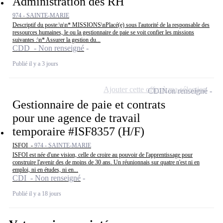
Administration des RH
974 - SAINTE-MARIE
Descriptif du poste:\n\n* MISSIONS\nPlacé(e) sous l'autorité de la responsable des
ressources humaines, le ou la gestionnaire de paie se voit confier les missions
suivantes :\n* Assurer la gestion du...
CDD - Non renseigné
Publié il y a 3 jours
Ajouter cette offre à ma sélection
CDI
Non renseigné
Gestionnaire de paie et contrats
pour une agence de travail
temporaire #ISF8357 (H/F)
ISFOI -
974 - SAINTE-MARIE
ISFOI est née d'une vision, celle de croire au pouvoir de l'apprentissage pour
construire l'avenir des de moins de 30 ans. Un réunionnais sur quatre n'est ni en
emploi, ni en études, ni en...
CDI - Non renseigné
Publié il y a 18 jours