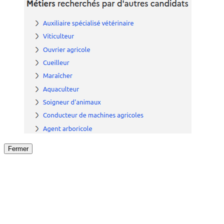
Fermer
Fermer
le détail de l'offre
/
Offre
sur
Offre précéden