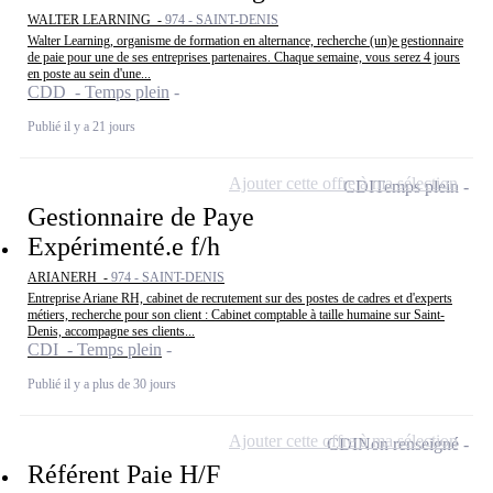
WALTER LEARNING -
974 - SAINT-DENIS
Walter Learning, organisme de formation en alternance, recherche (un)e gestionnaire
de paie pour une de ses entreprises partenaires. Chaque semaine, vous serez 4 jours
en poste au sein d'une...
CDD - Temps plein
Publié il y a 21 jours
Ajouter cette offre à ma sélection
CDI
Temps plein
Gestionnaire de Paye
Expérimenté.e f/h
ARIANERH -
974 - SAINT-DENIS
Entreprise Ariane RH, cabinet de recrutement sur des postes de cadres et d'experts
métiers, recherche pour son client : Cabinet comptable à taille humaine sur Saint-
Denis, accompagne ses clients...
CDI - Temps plein
Publié il y a plus de 30 jours
Ajouter cette offre à ma sélection
CDI
Non renseigné
Référent Paie H/F