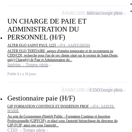
Ajouter cette offre à ma sélection
Intérim
Temps plein
UN CHARGE DE PAIE ET
ADMINISTRATION DU
PERSONNEL (H/F)
ALTER EGO SAINT PAUL 1225 -
974 - SAINT-DENIS
ALTER EGO TERTIAIRE, agence d'emploi temporaire et de recrutement en
CDD/CDI, recherche pour l'un de ses clients situé sur le secteur de Saint-Denis,
un(e) Chargé(e) de Paie et Administration du...
Intérim - Temps plein
Publié il y a 16 jours
Ajouter cette offre à ma sélection
CDD
Temps plein
Gestionnaire paie (H/F)
GIP FORMATION CONTINUE ET INSERTION PROF -
974 - SAINTE-
MARIE
Au sein du Groupement d'Intérêt Public - Formation Continue et Insertion
Professionnelle (GIPFCIP), et placé sous l'autorité hiérarchique du directeur du
GIP-FCIP, ainsi que sous l'autorité...
CDD - Temps plein