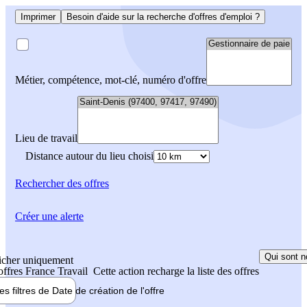
Imprimer
Besoin d'aide sur la recherche d'offres d'emploi ?
Métier, compétence, mot-clé, numéro d'offre
Lieu de travail
Distance autour du lieu choisi
Rechercher
des offres
Créer une alerte
Qui sont n
icher uniquement
 offres France Travail
Cette action recharge la liste des offres
les filtres de
Date de création
de l'offre