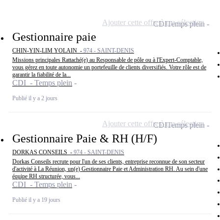
Ajouter cette offre à ma sélection
CDI
Temps plein
Gestionnaire paie
CHIN-YIN-LIM YOLAIN -
974 - SAINT-DENIS
Missions principales Rattaché(e) au Responsable de pôle ou à l'Expert-Comptable,
vous gérez en toute autonomie un portefeuille de clients diversifiés. Votre rôle est de
garantir la fiabilité de la...
CDI - Temps plein
Publié il y a 2 jours
Ajouter cette offre à ma sélection
CDI
Temps plein
Gestionnaire Paie & RH (H/F)
DORKAS CONSEILS -
974 - SAINT-DENIS
Dorkas Conseils recrute pour l'un de ses clients, entreprise reconnue de son secteur
d'activité à La Réunion, un(e) Gestionnaire Paie et Administration RH. Au sein d'une
équipe RH structurée, vous...
CDI - Temps plein
Publié il y a 19 jours