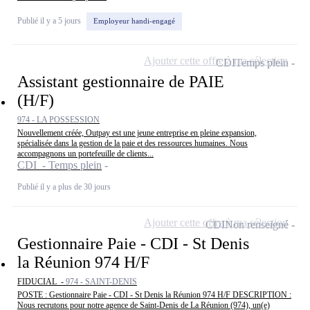
Publié il y a 5 jours
Employeur handi-engagé
Ajouter cette offre à ma sélection
CDI
Temps plein
Assistant gestionnaire de PAIE
(H/F)
974 - LA POSSESSION
Nouvellement créée, Outpay est une jeune entreprise en pleine expansion,
spécialisée dans la gestion de la paie et des ressources humaines. Nous
accompagnons un portefeuille de clients...
CDI - Temps plein
Publié il y a plus de 30 jours
Ajouter cette offre à ma sélection
CDI
Non renseigné
Gestionnaire Paie - CDI - St Denis
la Réunion 974 H/F
FIDUCIAL -
974 - SAINT-DENIS
POSTE : Gestionnaire Paie - CDI - St Denis la Réunion 974 H/F DESCRIPTION :
Nous recrutons pour notre agence de Saint-Denis de La Réunion (974), un(e)