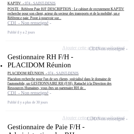
KAPTIV -
974 - SAINT-DENIS
POSTE : Référent Paie H/F DESCRIPTION : Le cabinet de recrutement KAPTIV
recherche pour son client, acteur du secteur des transports et de la mobilité, un.e
Référent.e paie. Poste à pourvoir sur...
CDI - Non renseigné
Publié il y a 2 jours
Ajouter cette offre à ma sélection
CDI
Non renseigné
Gestionnaire RH F/H -
PLACIDOM Réunion
PLACIDOM RÉUNION -
974 - SAINT-DENIS
Placidom recherche pour l'un de ses clients, spécialisé dans le domaine de
l'automobile, un GESTIONNAIRE RH (F/H). Rattaché à la Direction des
Ressources Humaines, vous êtes un partenaire RH de...
CDI - Non renseigné
Publié il y a plus de 30 jours
Ajouter cette offre à ma sélection
CDD
Non renseigné
Gestionnaire de Paie F/H -