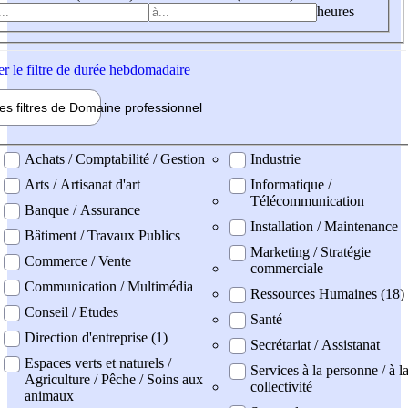
heures
er
le filtre de durée hebdomadaire
les filtres de
Domaine pro
fessionnel
ne professionel
Achats / Comptabilité / Gestion
Industrie
Arts / Artisanat d'art
Informatique /
Télécommunication
Banque / Assurance
Installation / Maintenance
Bâtiment / Travaux Publics
Marketing / Stratégie
Commerce / Vente
commerciale
Communication / Multimédia
Ressources Humaines (18)
Conseil / Etudes
Santé
Direction d'entreprise (1)
Secrétariat / Assistanat
Espaces verts et naturels /
Services à la personne / à l
Agriculture / Pêche / Soins aux
collectivité
animaux