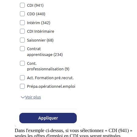
Dans l'exemple ci-dessus, si vous sélectionnez « CDI (941) »
seules les offres d'emploi en CDI vous seront restituées.