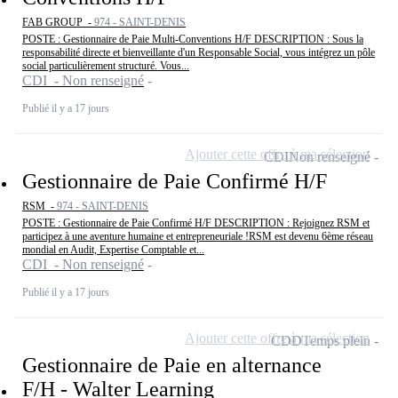
FAB GROUP -
974 - SAINT-DENIS
POSTE : Gestionnaire de Paie Multi-Conventions H/F DESCRIPTION : Sous la
responsabilité directe et bienveillante d'un Responsable Social, vous intégrez un pôle
social particulièrement structuré. Vous...
CDI - Non renseigné
Publié il y a 17 jours
Ajouter cette offre à ma sélection
CDI
Non renseigné
Gestionnaire de Paie Confirmé H/F
RSM -
974 - SAINT-DENIS
POSTE : Gestionnaire de Paie Confirmé H/F DESCRIPTION : Rejoignez RSM et
participez à une aventure humaine et entrepreneuriale !RSM est devenu 6ème réseau
mondial en Audit, Expertise Comptable et...
CDI - Non renseigné
Publié il y a 17 jours
Ajouter cette offre à ma sélection
CDD
Temps plein
Gestionnaire de Paie en alternance
F/H - Walter Learning