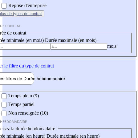
Reprise d'entreprise
plus
de types de contrat
 DE CONTRAT
ée de contrat
ée minimale (en mois)
Durée maximale (en mois)
mois
er
le filtre du type de contrat
les filtres de
Durée hebdo
madaire
 hebdomadaire
Temps plein (9)
Temps partiel
Non renseignée (10)
 HEBDOMADAIRE
cisez la durée hebdomadaire :
ée minimale (en heure)
Durée maximale (en heure)