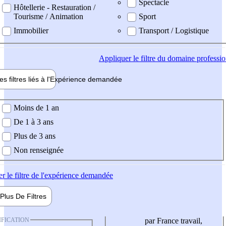
Spectacle
Hôtellerie - Restauration /
Tourisme / Animation
Sport
Immobilier
Transport / Logistique
Appliquer
le filtre du domaine professi
es filtres liés à l'
Expérience
demandée
ience demandée
Moins de 1 an
De 1 à 3 ans
Plus de 3 ans
Non renseignée
er
le filtre de l'expérience demandée
Plus De
Filtres
IFICATION
par France travail,