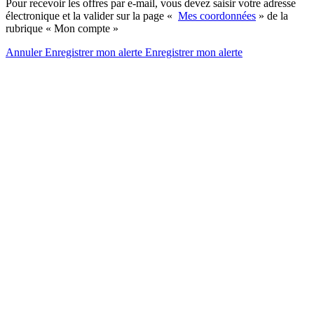
Pour recevoir les offres par e-mail, vous devez saisir votre adresse
électronique et la valider sur la page «
Mes coordonnées
» de la
rubrique « Mon compte »
Annuler
Enregistrer mon alerte
Enregistrer
mon alerte