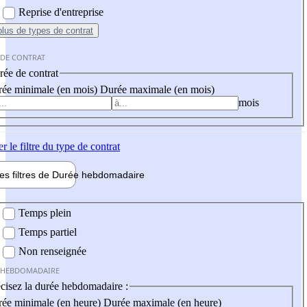
Reprise d'entreprise
plus
de types de contrat
 DE CONTRAT
ée de contrat
ée minimale (en mois)
Durée maximale (en mois)
mois
er
le filtre du type de contrat
les filtres de
Durée hebdo
madaire
 hebdomadaire
Temps plein
Temps partiel
Non renseignée
 HEBDOMADAIRE
cisez la durée hebdomadaire :
ée minimale (en heure)
Durée maximale (en heure)