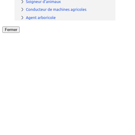
Fermer
Fermer
le détail de l'offre
/
Offre
sur
Offre précéden