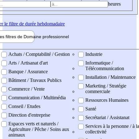
heures
er
le filtre de durée hebdomadaire
les filtres de
Domaine pro
fessionnel
ne professionel
Achats / Comptabilité / Gestion
Industrie
Arts / Artisanat d'art
Informatique /
Télécommunication
Banque / Assurance
Installation / Maintenance
Bâtiment / Travaux Publics
Marketing / Stratégie
Commerce / Vente
commerciale
Communication / Multimédia
Ressources Humaines
Conseil / Etudes
Santé
Direction d'entreprise
Secrétariat / Assistanat
Espaces verts et naturels /
Services à la personne / à l
Agriculture / Pêche / Soins aux
collectivité
animaux