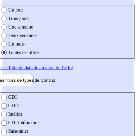
e création de l'offre
Un jour
Trois jours
Une semaine
Deux semaines
Un mois
Toutes les offres
er
le filtre de date de création de l'offre
les filtres de types de
Contrat
de contrat
CDI
CDD
Intérim
CDI Intérimaire
Saisonnier