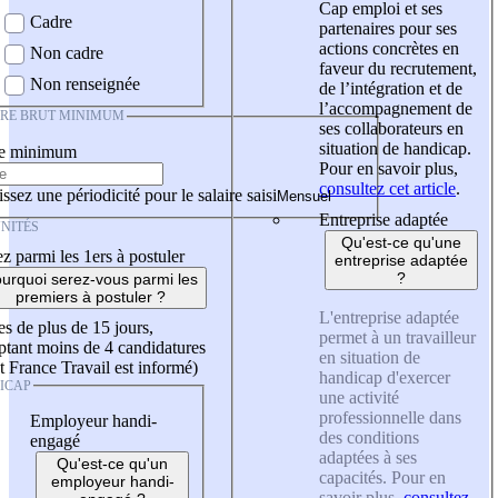
Cap emploi et ses
Cadre
partenaires pour ses
actions concrètes en
Non cadre
faveur du recrutement,
Non renseignée
de l’intégration et de
l’accompagnement de
IRE BRUT MINIMUM
ses collaborateurs en
situation de handicap.
re minimum
Pour en savoir plus,
consultez cet article
.
ssez une périodicité pour le salaire saisi
Entreprise adaptée
NITÉS
Qu'est-ce qu'une
z parmi les 1ers à postuler
entreprise adaptée
?
urquoi serez-vous parmi les
premiers à postuler ?
L'entreprise adaptée
es de plus de 15 jours,
permet à un travailleur
tant moins de 4 candidatures
en situation de
t France Travail est informé)
handicap d'exercer
ICAP
une activité
professionnelle dans
Employeur handi-
des conditions
engagé
adaptées à ses
Qu'est-ce qu'un
capacités. Pour en
employeur handi-
savoir plus,
consultez