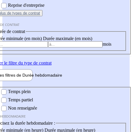
Reprise d'entreprise
plus
de types de contrat
 DE CONTRAT
ée de contrat
ée minimale (en mois)
Durée maximale (en mois)
mois
er
le filtre du type de contrat
les filtres de
Durée hebdo
madaire
 hebdomadaire
Temps plein
Temps partiel
Non renseignée
 HEBDOMADAIRE
cisez la durée hebdomadaire :
ée minimale (en heure)
Durée maximale (en heure)