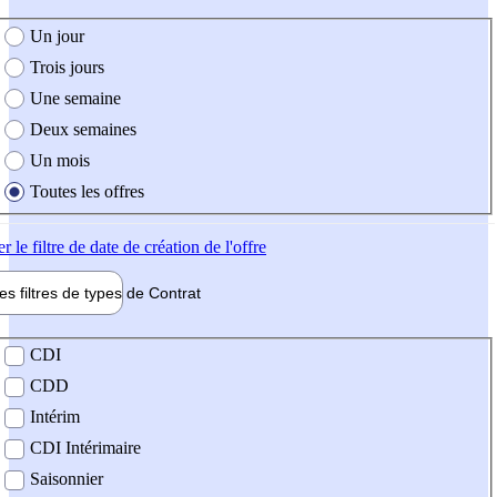
e création de l'offre
Un jour
Trois jours
Une semaine
Deux semaines
Un mois
Toutes les offres
er
le filtre de date de création de l'offre
les filtres de types de
Contrat
de contrat
CDI
CDD
Intérim
CDI Intérimaire
Saisonnier