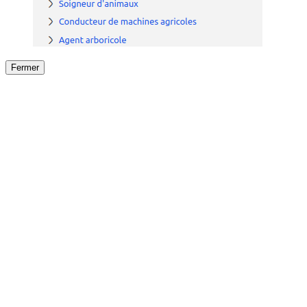
Fermer
Fermer
le détail de l'offre
/
Offre
sur
Offre précéden