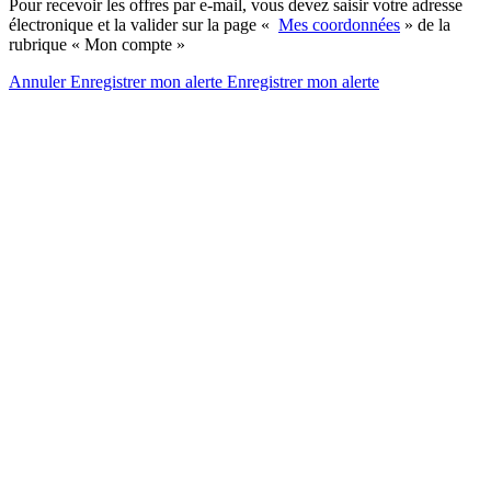
Pour recevoir les offres par e-mail, vous devez saisir votre adresse
électronique et la valider sur la page «
Mes coordonnées
» de la
rubrique « Mon compte »
Annuler
Enregistrer mon alerte
Enregistrer
mon alerte