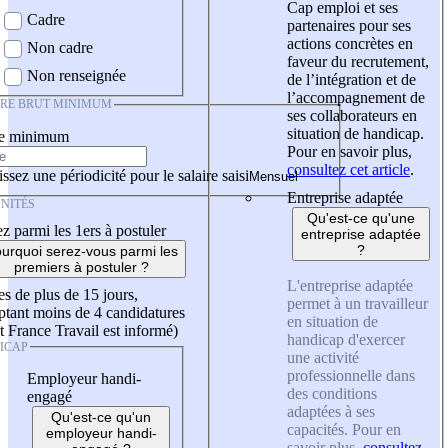
Cap emploi et ses
Cadre
partenaires pour ses
actions concrètes en
Non cadre
faveur du recrutement,
Non renseignée
de l’intégration et de
l’accompagnement de
IRE BRUT MINIMUM
ses collaborateurs en
situation de handicap.
re minimum
Pour en savoir plus,
consultez cet article
.
ssez une périodicité pour le salaire saisi
Entreprise adaptée
NITÉS
Qu'est-ce qu'une
z parmi les 1ers à postuler
entreprise adaptée
?
urquoi serez-vous parmi les
premiers à postuler ?
L'entreprise adaptée
es de plus de 15 jours,
permet à un travailleur
tant moins de 4 candidatures
en situation de
t France Travail est informé)
handicap d'exercer
ICAP
une activité
professionnelle dans
Employeur handi-
des conditions
engagé
adaptées à ses
Qu'est-ce qu'un
capacités. Pour en
employeur handi-
savoir plus,
consultez