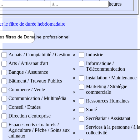
heures
er
le filtre de durée hebdomadaire
les filtres de
Domaine pro
fessionnel
ne professionel
Achats / Comptabilité / Gestion
Industrie
Arts / Artisanat d'art
Informatique /
Télécommunication
Banque / Assurance
Installation / Maintenance
Bâtiment / Travaux Publics
Marketing / Stratégie
Commerce / Vente
commerciale
Communication / Multimédia
Ressources Humaines
Conseil / Etudes
Santé
Direction d'entreprise
Secrétariat / Assistanat
Espaces verts et naturels /
Services à la personne / à l
Agriculture / Pêche / Soins aux
collectivité
animaux