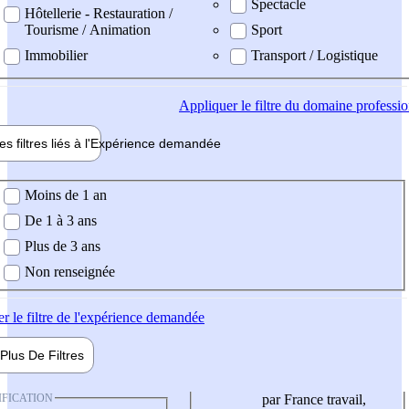
Spectacle
Hôtellerie - Restauration /
Tourisme / Animation
Sport
Immobilier
Transport / Logistique
Appliquer
le filtre du domaine professi
es filtres liés à l'
Expérience
demandée
ience demandée
Moins de 1 an
De 1 à 3 ans
Plus de 3 ans
Non renseignée
er
le filtre de l'expérience demandée
Plus De
Filtres
IFICATION
par France travail,