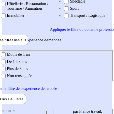
Spectacle
Hôtellerie - Restauration /
Tourisme / Animation
Sport
Immobilier
Transport / Logistique
Appliquer
le filtre du domaine professi
es filtres liés à l'
Expérience
demandée
ience demandée
Moins de 1 an
De 1 à 3 ans
Plus de 3 ans
Non renseignée
er
le filtre de l'expérience demandée
Plus De
Filtres
IFICATION
par France travail,