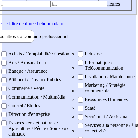
heures
er
le filtre de durée hebdomadaire
les filtres de
Domaine pro
fessionnel
ne professionel
Achats / Comptabilité / Gestion
Industrie
Arts / Artisanat d'art
Informatique /
Télécommunication
Banque / Assurance
Installation / Maintenance
Bâtiment / Travaux Publics
Marketing / Stratégie
Commerce / Vente
commerciale
Communication / Multimédia
Ressources Humaines
Conseil / Etudes
Santé
Direction d'entreprise
Secrétariat / Assistanat
Espaces verts et naturels /
Services à la personne / à l
Agriculture / Pêche / Soins aux
collectivité
animaux