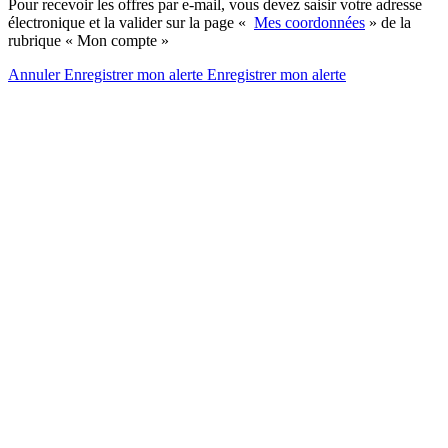
Pour recevoir les offres par e-mail, vous devez saisir votre adresse
électronique et la valider sur la page «
Mes coordonnées
» de la
rubrique « Mon compte »
Annuler
Enregistrer mon alerte
Enregistrer
mon alerte