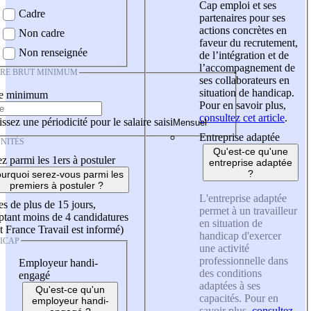
Cap emploi et ses
Cadre
partenaires pour ses
actions concrètes en
Non cadre
faveur du recrutement,
Non renseignée
de l’intégration et de
l’accompagnement de
IRE BRUT MINIMUM
ses collaborateurs en
situation de handicap.
re minimum
Pour en savoir plus,
consultez cet article
.
ssez une périodicité pour le salaire saisi
Entreprise adaptée
NITÉS
Qu'est-ce qu'une
z parmi les 1ers à postuler
entreprise adaptée
?
urquoi serez-vous parmi les
premiers à postuler ?
L'entreprise adaptée
es de plus de 15 jours,
permet à un travailleur
tant moins de 4 candidatures
en situation de
t France Travail est informé)
handicap d'exercer
ICAP
une activité
professionnelle dans
Employeur handi-
des conditions
engagé
adaptées à ses
Qu'est-ce qu'un
capacités. Pour en
employeur handi-
savoir plus,
consultez