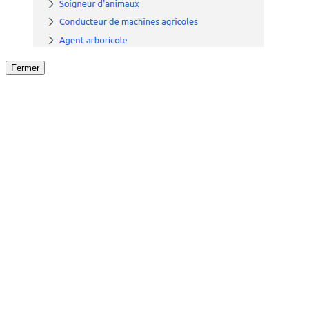
Fermer
Fermer
le détail de l'offre
/
Offre
sur
Offre précéden