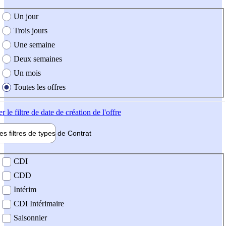
e création de l'offre
Un jour
Trois jours
Une semaine
Deux semaines
Un mois
Toutes les offres
er
le filtre de date de création de l'offre
les filtres de types de
Contrat
de contrat
CDI
CDD
Intérim
CDI Intérimaire
Saisonnier