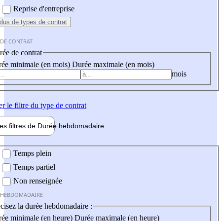
Reprise d'entreprise
plus
de types de contrat
 DE CONTRAT
ée de contrat
ée minimale (en mois)
Durée maximale (en mois)
mois
er
le filtre du type de contrat
les filtres de
Durée hebdo
madaire
 hebdomadaire
Temps plein
Temps partiel
Non renseignée
 HEBDOMADAIRE
cisez la durée hebdomadaire :
ée minimale (en heure)
Durée maximale (en heure)