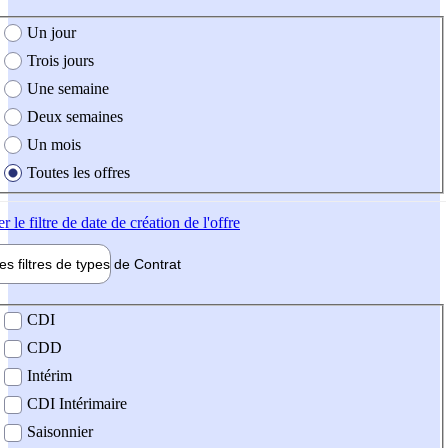
e création de l'offre
Un jour
Trois jours
Une semaine
Deux semaines
Un mois
Toutes les offres
er
le filtre de date de création de l'offre
les filtres de types de
Contrat
de contrat
CDI
CDD
Intérim
CDI Intérimaire
Saisonnier