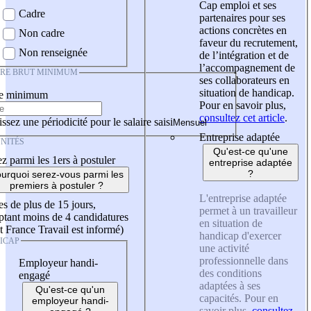
Cap emploi et ses
Cadre
partenaires pour ses
actions concrètes en
Non cadre
faveur du recrutement,
Non renseignée
de l’intégration et de
l’accompagnement de
IRE BRUT MINIMUM
ses collaborateurs en
situation de handicap.
re minimum
Pour en savoir plus,
consultez cet article
.
ssez une périodicité pour le salaire saisi
Entreprise adaptée
NITÉS
Qu'est-ce qu'une
z parmi les 1ers à postuler
entreprise adaptée
?
urquoi serez-vous parmi les
premiers à postuler ?
L'entreprise adaptée
es de plus de 15 jours,
permet à un travailleur
tant moins de 4 candidatures
en situation de
t France Travail est informé)
handicap d'exercer
ICAP
une activité
professionnelle dans
Employeur handi-
des conditions
engagé
adaptées à ses
Qu'est-ce qu'un
capacités. Pour en
employeur handi-
savoir plus,
consultez