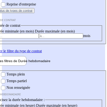
Reprise d'entreprise
plus
de types de contrat
 DE CONTRAT
ée de contrat
ée minimale (en mois)
Durée maximale (en mois)
mois
er
le filtre du type de contrat
les filtres de
Durée hebdo
madaire
 hebdomadaire
Temps plein
Temps partiel
Non renseignée
 HEBDOMADAIRE
cisez la durée hebdomadaire :
ée minimale (en heure)
Durée maximale (en heure)