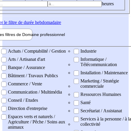
heures
er
le filtre de durée hebdomadaire
les filtres de
Domaine pro
fessionnel
ne professionel
Achats / Comptabilité / Gestion
Industrie
Arts / Artisanat d'art
Informatique /
Télécommunication
Banque / Assurance
Installation / Maintenance
Bâtiment / Travaux Publics
Marketing / Stratégie
Commerce / Vente
commerciale
Communication / Multimédia
Ressources Humaines
Conseil / Etudes
Santé
Direction d'entreprise
Secrétariat / Assistanat
Espaces verts et naturels /
Services à la personne / à l
Agriculture / Pêche / Soins aux
collectivité
animaux