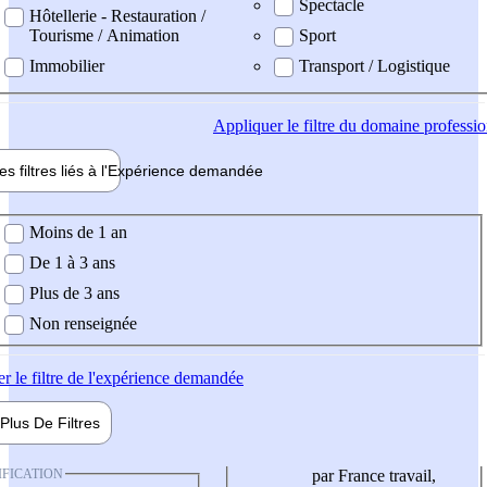
Spectacle
Hôtellerie - Restauration /
Tourisme / Animation
Sport
Immobilier
Transport / Logistique
Appliquer
le filtre du domaine professi
es filtres liés à l'
Expérience
demandée
ience demandée
Moins de 1 an
De 1 à 3 ans
Plus de 3 ans
Non renseignée
er
le filtre de l'expérience demandée
Plus De
Filtres
IFICATION
par France travail,