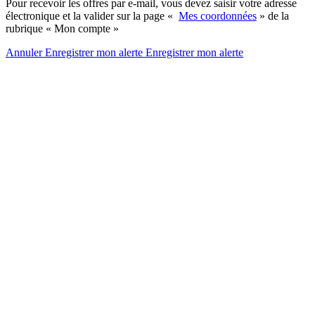
Pour recevoir les offres par e-mail, vous devez saisir votre adresse
électronique et la valider sur la page «
Mes coordonnées
» de la
rubrique « Mon compte »
Annuler
Enregistrer mon alerte
Enregistrer
mon alerte