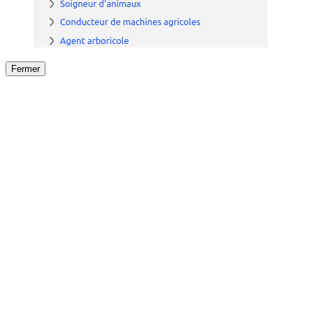
Fermer
Fermer
le détail de l'offre
/
Offre
sur
Offre précéden