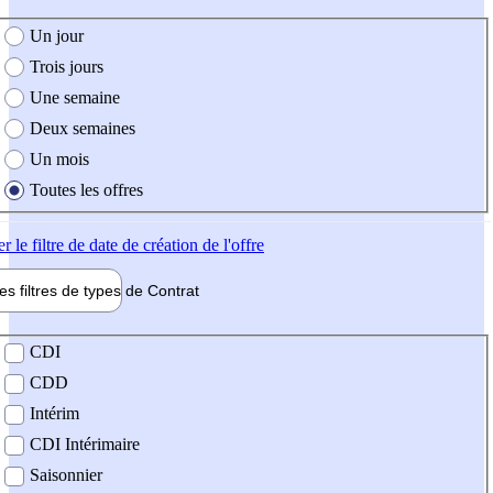
e création de l'offre
Un jour
Trois jours
Une semaine
Deux semaines
Un mois
Toutes les offres
er
le filtre de date de création de l'offre
les filtres de types de
Contrat
de contrat
CDI
CDD
Intérim
CDI Intérimaire
Saisonnier