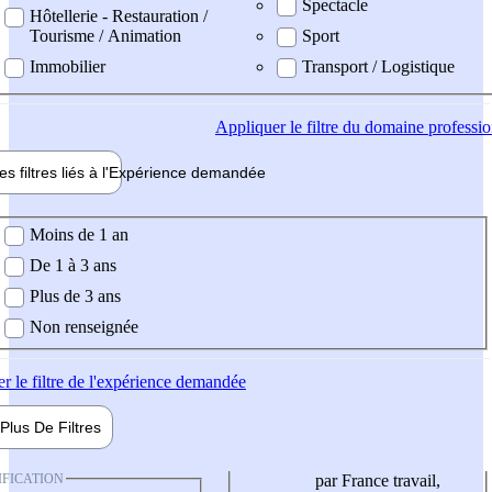
Spectacle
Hôtellerie - Restauration /
Tourisme / Animation
Sport
Immobilier
Transport / Logistique
Appliquer
le filtre du domaine professi
es filtres liés à l'
Expérience
demandée
ience demandée
Moins de 1 an
De 1 à 3 ans
Plus de 3 ans
Non renseignée
er
le filtre de l'expérience demandée
Plus De
Filtres
IFICATION
par France travail,