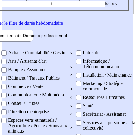
heures
er
le filtre de durée hebdomadaire
les filtres de
Domaine pro
fessionnel
ne professionel
Achats / Comptabilité / Gestion
Industrie
Arts / Artisanat d'art
Informatique /
Télécommunication
Banque / Assurance
Installation / Maintenance
Bâtiment / Travaux Publics
Marketing / Stratégie
Commerce / Vente
commerciale
Communication / Multimédia
Ressources Humaines
Conseil / Etudes
Santé
Direction d'entreprise
Secrétariat / Assistanat
Espaces verts et naturels /
Services à la personne / à l
Agriculture / Pêche / Soins aux
collectivité
animaux