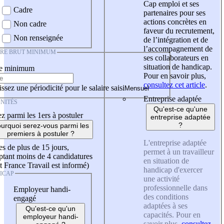
Cap emploi et ses
Cadre
partenaires pour ses
actions concrètes en
Non cadre
faveur du recrutement,
Non renseignée
de l’intégration et de
l’accompagnement de
IRE BRUT MINIMUM
ses collaborateurs en
situation de handicap.
re minimum
Pour en savoir plus,
consultez cet article
.
ssez une périodicité pour le salaire saisi
Entreprise adaptée
NITÉS
Qu'est-ce qu'une
z parmi les 1ers à postuler
entreprise adaptée
?
urquoi serez-vous parmi les
premiers à postuler ?
L'entreprise adaptée
es de plus de 15 jours,
permet à un travailleur
tant moins de 4 candidatures
en situation de
t France Travail est informé)
handicap d'exercer
ICAP
une activité
professionnelle dans
Employeur handi-
des conditions
engagé
adaptées à ses
Qu'est-ce qu'un
capacités. Pour en
employeur handi-
savoir plus,
consultez