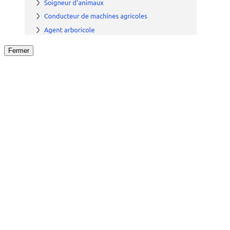
Fermer
Fermer
le détail de l'offre
/
Offre
sur
Offre précéden