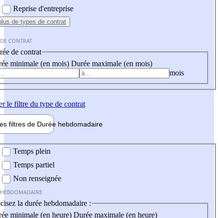
Reprise d'entreprise
plus
de types de contrat
 DE CONTRAT
ée de contrat
ée minimale (en mois)
Durée maximale (en mois)
mois
er
le filtre du type de contrat
les filtres de
Durée hebdo
madaire
 hebdomadaire
Temps plein
Temps partiel
Non renseignée
 HEBDOMADAIRE
cisez la durée hebdomadaire :
ée minimale (en heure)
Durée maximale (en heure)