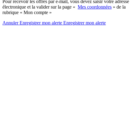
Pour recevoir les offres par e-mail, vous devez saisir votre adresse
électronique et la valider sur la page «
Mes coordonnées
» de la
rubrique « Mon compte »
Annuler
Enregistrer mon alerte
Enregistrer
mon alerte