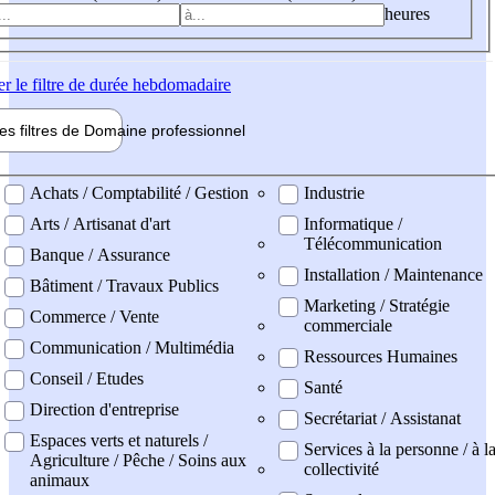
heures
er
le filtre de durée hebdomadaire
les filtres de
Domaine pro
fessionnel
ne professionel
Achats / Comptabilité / Gestion
Industrie
Arts / Artisanat d'art
Informatique /
Télécommunication
Banque / Assurance
Installation / Maintenance
Bâtiment / Travaux Publics
Marketing / Stratégie
Commerce / Vente
commerciale
Communication / Multimédia
Ressources Humaines
Conseil / Etudes
Santé
Direction d'entreprise
Secrétariat / Assistanat
Espaces verts et naturels /
Services à la personne / à l
Agriculture / Pêche / Soins aux
collectivité
animaux