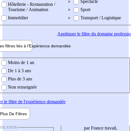
Spectacle
Hôtellerie - Restauration /
Tourisme / Animation
Sport
Immobilier
Transport / Logistique
Appliquer
le filtre du domaine professi
es filtres liés à l'
Expérience
demandée
ience demandée
Moins de 1 an
De 1 à 3 ans
Plus de 3 ans
Non renseignée
er
le filtre de l'expérience demandée
Plus De
Filtres
IFICATION
par France travail,