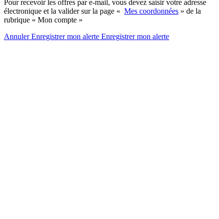
Pour recevoir les offres par e-mail, vous devez saisir votre adresse
électronique et la valider sur la page «
Mes coordonnées
» de la
rubrique « Mon compte »
Annuler
Enregistrer mon alerte
Enregistrer
mon alerte