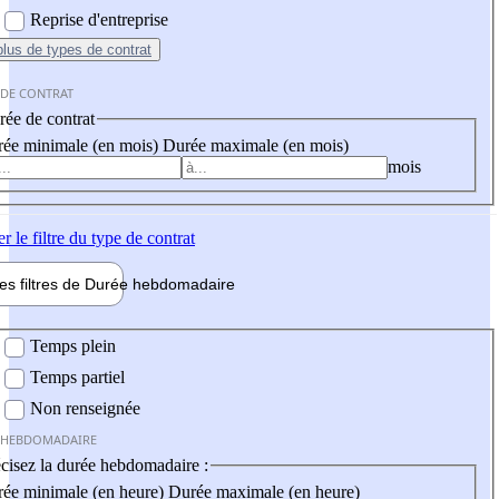
Reprise d'entreprise
plus
de types de contrat
 DE CONTRAT
ée de contrat
ée minimale (en mois)
Durée maximale (en mois)
mois
er
le filtre du type de contrat
les filtres de
Durée hebdo
madaire
 hebdomadaire
Temps plein
Temps partiel
Non renseignée
 HEBDOMADAIRE
cisez la durée hebdomadaire :
ée minimale (en heure)
Durée maximale (en heure)