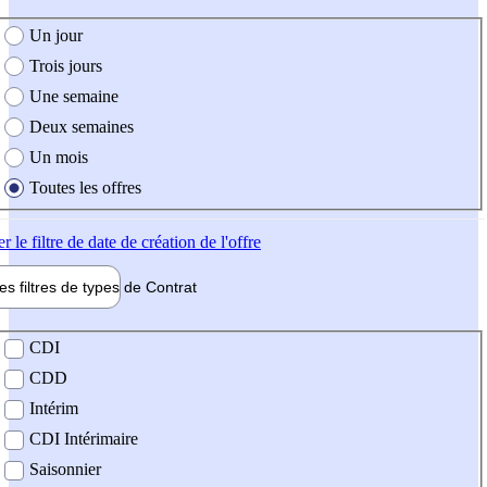
e création de l'offre
Un jour
Trois jours
Une semaine
Deux semaines
Un mois
Toutes les offres
er
le filtre de date de création de l'offre
les filtres de types de
Contrat
de contrat
CDI
CDD
Intérim
CDI Intérimaire
Saisonnier