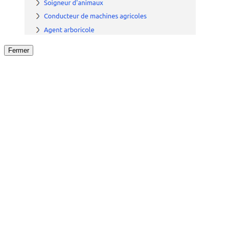
Fermer
Fermer
le détail de l'offre
/
Offre
sur
Offre précéden