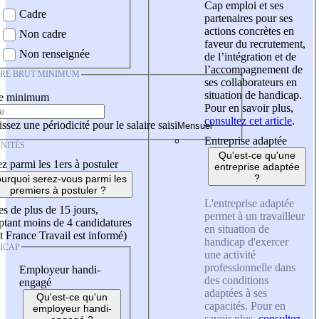
Cap emploi et ses
Cadre
partenaires pour ses
actions concrètes en
Non cadre
faveur du recrutement,
Non renseignée
de l’intégration et de
l’accompagnement de
IRE BRUT MINIMUM
ses collaborateurs en
situation de handicap.
re minimum
Pour en savoir plus,
consultez cet article
.
ssez une périodicité pour le salaire saisi
Entreprise adaptée
NITÉS
Qu'est-ce qu'une
z parmi les 1ers à postuler
entreprise adaptée
?
urquoi serez-vous parmi les
premiers à postuler ?
L'entreprise adaptée
es de plus de 15 jours,
permet à un travailleur
tant moins de 4 candidatures
en situation de
t France Travail est informé)
handicap d'exercer
ICAP
une activité
professionnelle dans
Employeur handi-
des conditions
engagé
adaptées à ses
Qu'est-ce qu'un
capacités. Pour en
employeur handi-
savoir plus,
consultez