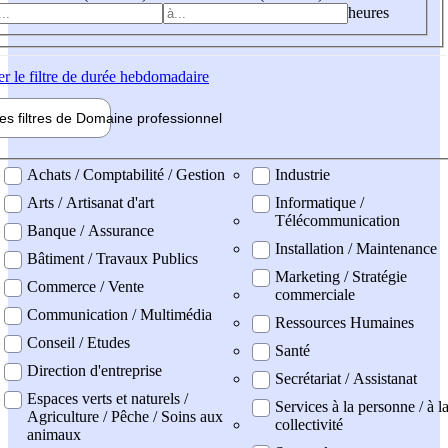
heures
er
le filtre de durée hebdomadaire
les filtres de
Domaine pro
fessionnel
ne professionel
Achats / Comptabilité / Gestion
Industrie
Arts / Artisanat d'art
Informatique /
Télécommunication
Banque / Assurance
Installation / Maintenance
Bâtiment / Travaux Publics
Marketing / Stratégie
Commerce / Vente
commerciale
Communication / Multimédia
Ressources Humaines
Conseil / Etudes
Santé
Direction d'entreprise
Secrétariat / Assistanat
Espaces verts et naturels /
Services à la personne / à l
Agriculture / Pêche / Soins aux
collectivité
animaux