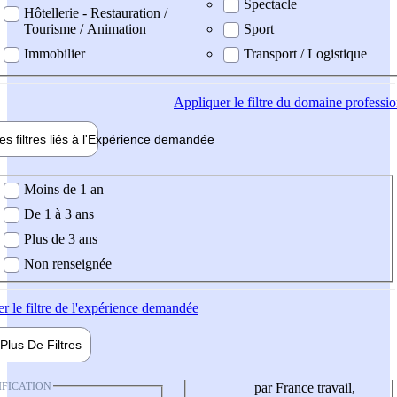
Spectacle
Hôtellerie - Restauration /
Tourisme / Animation
Sport
Immobilier
Transport / Logistique
Appliquer
le filtre du domaine professi
es filtres liés à l'
Expérience
demandée
ience demandée
Moins de 1 an
De 1 à 3 ans
Plus de 3 ans
Non renseignée
er
le filtre de l'expérience demandée
Plus De
Filtres
IFICATION
par France travail,