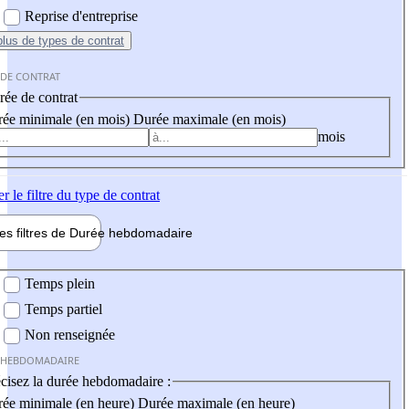
Reprise d'entreprise
plus
de types de contrat
 DE CONTRAT
ée de contrat
ée minimale (en mois)
Durée maximale (en mois)
mois
er
le filtre du type de contrat
les filtres de
Durée hebdo
madaire
 hebdomadaire
Temps plein
Temps partiel
Non renseignée
 HEBDOMADAIRE
cisez la durée hebdomadaire :
ée minimale (en heure)
Durée maximale (en heure)