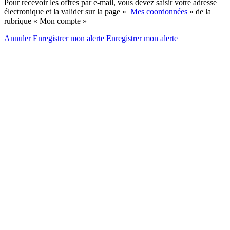
Pour recevoir les offres par e-mail, vous devez saisir votre adresse
électronique et la valider sur la page «
Mes coordonnées
» de la
rubrique « Mon compte »
Annuler
Enregistrer mon alerte
Enregistrer
mon alerte