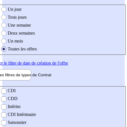
e création de l'offre
Un jour
Trois jours
Une semaine
Deux semaines
Un mois
Toutes les offres
er
le filtre de date de création de l'offre
les filtres de types de
Contrat
de contrat
CDI
CDD
Intérim
CDI Intérimaire
Saisonnier