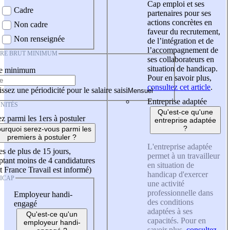
Cap emploi et ses
Cadre
partenaires pour ses
actions concrètes en
Non cadre
faveur du recrutement,
Non renseignée
de l’intégration et de
l’accompagnement de
IRE BRUT MINIMUM
ses collaborateurs en
situation de handicap.
re minimum
Pour en savoir plus,
consultez cet article
.
ssez une périodicité pour le salaire saisi
Entreprise adaptée
NITÉS
Qu'est-ce qu'une
z parmi les 1ers à postuler
entreprise adaptée
?
urquoi serez-vous parmi les
premiers à postuler ?
L'entreprise adaptée
es de plus de 15 jours,
permet à un travailleur
tant moins de 4 candidatures
en situation de
t France Travail est informé)
handicap d'exercer
ICAP
une activité
professionnelle dans
Employeur handi-
des conditions
engagé
adaptées à ses
Qu'est-ce qu'un
capacités. Pour en
employeur handi-
savoir plus,
consultez