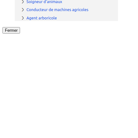
Fermer
Fermer
le détail de l'offre
/
Offre
sur
Offre précéden