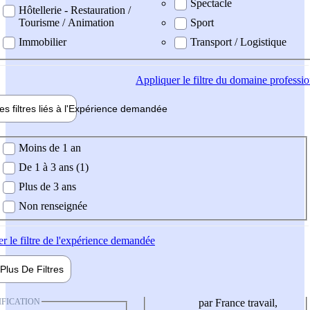
Spectacle
Hôtellerie - Restauration /
Tourisme / Animation
Sport
Immobilier
Transport / Logistique
Appliquer
le filtre du domaine professi
es filtres liés à l'
Expérience
demandée
ience demandée
Moins de 1 an
De 1 à 3 ans (1)
Plus de 3 ans
Non renseignée
er
le filtre de l'expérience demandée
Plus De
Filtres
IFICATION
par France travail,