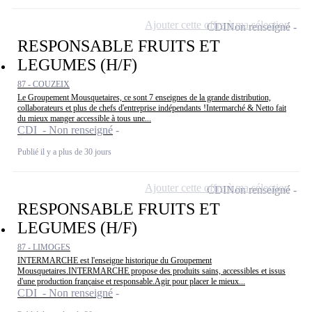
Ajouter cette offre à ma sélection
CDI
Non renseigné
RESPONSABLE FRUITS ET
LEGUMES (H/F)
87 - COUZEIX
Le Groupement Mousquetaires, ce sont 7 enseignes de la grande distribution,
collaborateurs et plus de chefs d'entreprise indépendants !Intermarché & Netto fait
du mieux manger accessible à tous une...
CDI - Non renseigné
Publié il y a plus de 30 jours
Ajouter cette offre à ma sélection
CDI
Non renseigné
RESPONSABLE FRUITS ET
LEGUMES (H/F)
87 - LIMOGES
INTERMARCHE est l'enseigne historique du Groupement
Mousquetaires.INTERMARCHE propose des produits sains, accessibles et issus
d'une production française et responsable.Agir pour placer le mieux...
CDI - Non renseigné