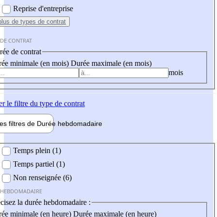
Reprise d'entreprise
plus
de types de contrat
 DE CONTRAT
ée de contrat
ée minimale (en mois)
Durée maximale (en mois)
mois
er
le filtre du type de contrat
les filtres de
Durée hebdo
madaire
 hebdomadaire
Temps plein (1)
Temps partiel (1)
Non renseignée (6)
 HEBDOMADAIRE
cisez la durée hebdomadaire :
ée minimale (en heure)
Durée maximale (en heure)