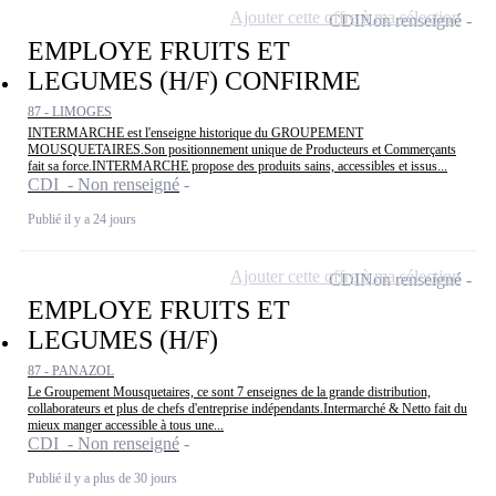
Ajouter cette offre à ma sélection
CDI
Non renseigné
EMPLOYE FRUITS ET
LEGUMES (H/F) CONFIRME
87 - LIMOGES
INTERMARCHE est l'enseigne historique du GROUPEMENT
MOUSQUETAIRES.Son positionnement unique de Producteurs et Commerçants
fait sa force.INTERMARCHE propose des produits sains, accessibles et issus...
CDI - Non renseigné
Publié il y a 24 jours
Ajouter cette offre à ma sélection
CDI
Non renseigné
EMPLOYE FRUITS ET
LEGUMES (H/F)
87 - PANAZOL
Le Groupement Mousquetaires, ce sont 7 enseignes de la grande distribution,
collaborateurs et plus de chefs d'entreprise indépendants.Intermarché & Netto fait du
mieux manger accessible à tous une...
CDI - Non renseigné
Publié il y a plus de 30 jours