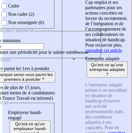
Cap emploi et ses
Cadre
partenaires pour ses
actions concrètes en
Non cadre (2)
faveur du recrutement,
Non renseignée (6)
de l’intégration et de
l’accompagnement de
IRE BRUT MINIMUM
ses collaborateurs en
situation de handicap.
re minimum
Pour en savoir plus,
consultez cet article
.
ssez une périodicité pour le salaire saisi
Entreprise adaptée
NITÉS
Qu'est-ce qu'une
z parmi les 1ers à postuler
entreprise adaptée
?
urquoi serez-vous parmi les
premiers à postuler ?
L'entreprise adaptée
es de plus de 15 jours,
permet à un travailleur
tant moins de 4 candidatures
en situation de
t France Travail est informé)
handicap d'exercer
ICAP
une activité
professionnelle dans
Employeur handi-
des conditions
engagé
adaptées à ses
Qu'est-ce qu'un
capacités. Pour en
employeur handi-
savoir plus,
consultez