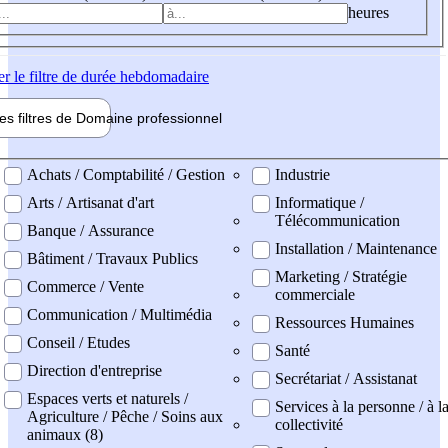
heures
er
le filtre de durée hebdomadaire
les filtres de
Domaine pro
fessionnel
ne professionel
Achats / Comptabilité / Gestion
Industrie
Arts / Artisanat d'art
Informatique /
Télécommunication
Banque / Assurance
Installation / Maintenance
Bâtiment / Travaux Publics
Marketing / Stratégie
Commerce / Vente
commerciale
Communication / Multimédia
Ressources Humaines
Conseil / Etudes
Santé
Direction d'entreprise
Secrétariat / Assistanat
Espaces verts et naturels /
Services à la personne / à l
Agriculture / Pêche / Soins aux
collectivité
animaux (8)