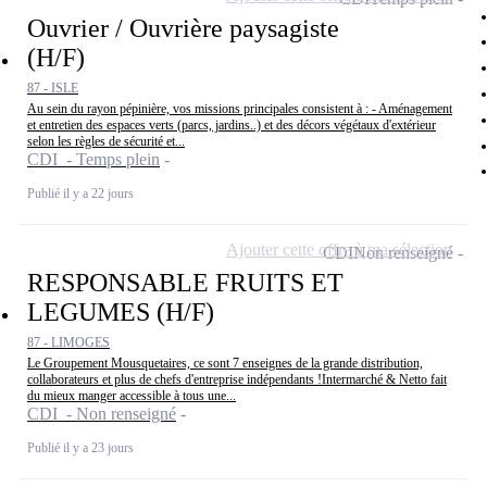
Ouvrier / Ouvrière paysagiste
(H/F)
87 - ISLE
Au sein du rayon pépinière, vos missions principales consistent à : - Aménagement
et entretien des espaces verts (parcs, jardins..) et des décors végétaux d'extérieur
selon les règles de sécurité et...
CDI - Temps plein
Publié il y a 22 jours
Ajouter cette offre à ma sélection
CDI
Non renseigné
RESPONSABLE FRUITS ET
LEGUMES (H/F)
87 - LIMOGES
Le Groupement Mousquetaires, ce sont 7 enseignes de la grande distribution,
collaborateurs et plus de chefs d'entreprise indépendants !Intermarché & Netto fait
du mieux manger accessible à tous une...
CDI - Non renseigné
Publié il y a 23 jours