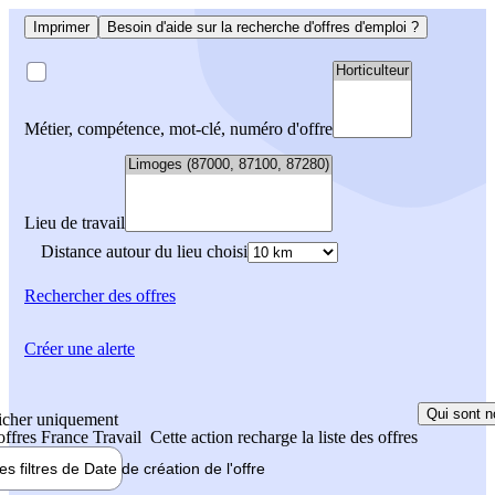
Imprimer
Besoin d'aide sur la recherche d'offres d'emploi ?
Métier, compétence, mot-clé, numéro d'offre
Lieu de travail
Distance autour du lieu choisi
Rechercher
des offres
Créer une alerte
Qui sont n
icher uniquement
 offres France Travail
Cette action recharge la liste des offres
les filtres de
Date de création
de l'offre