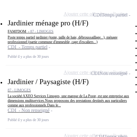
Ajouter cette offre à ma sélection
CDI
Temps partiel
Jardinier ménage pro (H/F)
FAMI'DOM -
87 - LIMOGES
Poste temps partiel jardinier (tonte, taille de haie, débroussaillage...), ménage
professionnel (partie commune d'immeuble, cage d'escaliers...)
CDI - Temps partiel
Publié il y a plus de 30 jours
Ajouter cette offre à ma sélection
CDI
Non renseigné
Jardinier / Paysagiste (H/F)
87 - LIMOGES
La société AXEO Services Limoges, une marque de La Poste, est une entreprise aux
dimensions multiservices.Nous proposons des prestations destinés aux particuliers
comme aux professionnels.Dans le...
CDI - Non renseigné
Publié il y a plus de 30 jours
Ajouter cette offre à ma sélection
CDI
Temps plein