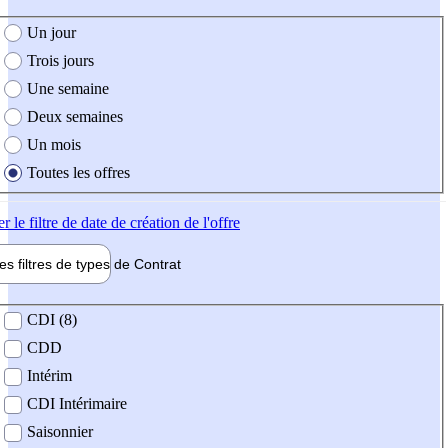
e création de l'offre
Un jour
Trois jours
Une semaine
Deux semaines
Un mois
Toutes les offres
er
le filtre de date de création de l'offre
les filtres de types de
Contrat
de contrat
CDI (8)
CDD
Intérim
CDI Intérimaire
Saisonnier