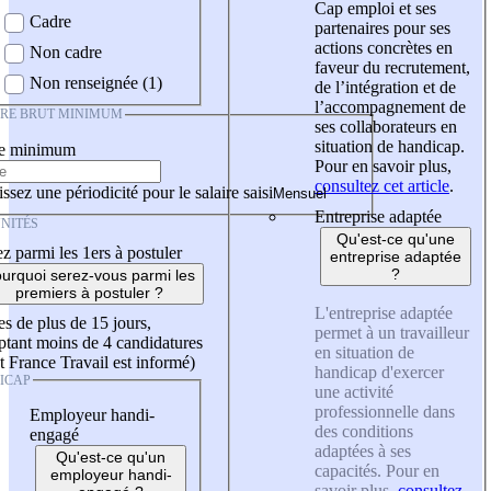
Cap emploi et ses
Cadre
partenaires pour ses
actions concrètes en
Non cadre
faveur du recrutement,
Non renseignée (1)
de l’intégration et de
l’accompagnement de
IRE BRUT MINIMUM
ses collaborateurs en
situation de handicap.
re minimum
Pour en savoir plus,
consultez cet article
.
ssez une périodicité pour le salaire saisi
Entreprise adaptée
NITÉS
Qu'est-ce qu'une
z parmi les 1ers à postuler
entreprise adaptée
?
urquoi serez-vous parmi les
premiers à postuler ?
L'entreprise adaptée
es de plus de 15 jours,
permet à un travailleur
tant moins de 4 candidatures
en situation de
t France Travail est informé)
handicap d'exercer
ICAP
une activité
professionnelle dans
Employeur handi-
des conditions
engagé
adaptées à ses
Qu'est-ce qu'un
capacités. Pour en
employeur handi-
savoir plus,
consultez