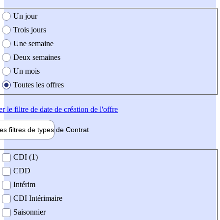
e création de l'offre
Un jour
Trois jours
Une semaine
Deux semaines
Un mois
Toutes les offres
er
le filtre de date de création de l'offre
les filtres de types de
Contrat
de contrat
CDI (1)
CDD
Intérim
CDI Intérimaire
Saisonnier