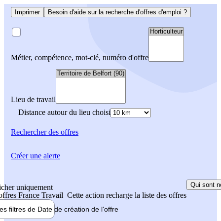
Imprimer
Besoin d'aide sur la recherche d'offres d'emploi ?
Métier, compétence, mot-clé, numéro d'offre
Lieu de travail
Distance autour du lieu choisi
Rechercher
des offres
Créer une alerte
Qui sont n
icher uniquement
 offres France Travail
Cette action recharge la liste des offres
les filtres de
Date de création
de l'offre