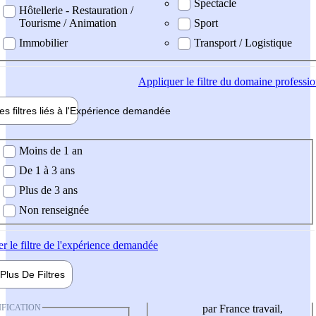
Spectacle
Hôtellerie - Restauration /
Tourisme / Animation
Sport
Immobilier
Transport / Logistique
Appliquer
le filtre du domaine professi
es filtres liés à l'
Expérience
demandée
ience demandée
Moins de 1 an
De 1 à 3 ans
Plus de 3 ans
Non renseignée
er
le filtre de l'expérience demandée
Plus De
Filtres
IFICATION
par France travail,