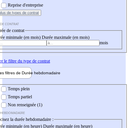
Reprise d'entreprise
plus
de types de contrat
 DE CONTRAT
ée de contrat
ée minimale (en mois)
Durée maximale (en mois)
mois
er
le filtre du type de contrat
les filtres de
Durée hebdo
madaire
 hebdomadaire
Temps plein
Temps partiel
Non renseignée (1)
 HEBDOMADAIRE
cisez la durée hebdomadaire :
ée minimale (en heure)
Durée maximale (en heure)