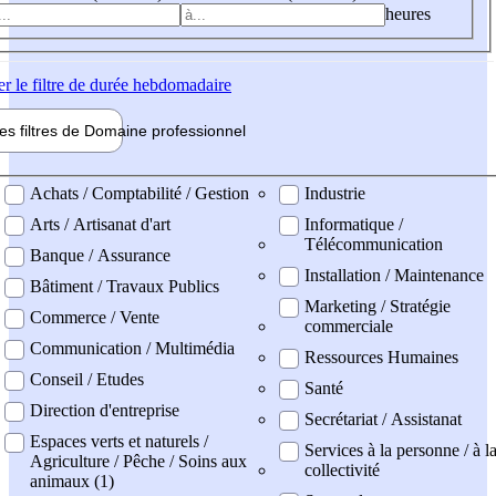
heures
er
le filtre de durée hebdomadaire
les filtres de
Domaine pro
fessionnel
ne professionel
Achats / Comptabilité / Gestion
Industrie
Arts / Artisanat d'art
Informatique /
Télécommunication
Banque / Assurance
Installation / Maintenance
Bâtiment / Travaux Publics
Marketing / Stratégie
Commerce / Vente
commerciale
Communication / Multimédia
Ressources Humaines
Conseil / Etudes
Santé
Direction d'entreprise
Secrétariat / Assistanat
Espaces verts et naturels /
Services à la personne / à l
Agriculture / Pêche / Soins aux
collectivité
animaux (1)