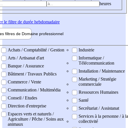
heures
er
le filtre de durée hebdomadaire
les filtres de
Domaine pro
fessionnel
ne professionel
Achats / Comptabilité / Gestion
Industrie
Arts / Artisanat d'art
Informatique /
Télécommunication
Banque / Assurance
Installation / Maintenance
Bâtiment / Travaux Publics
Marketing / Stratégie
Commerce / Vente
commerciale
Communication / Multimédia
Ressources Humaines
Conseil / Etudes
Santé
Direction d'entreprise
Secrétariat / Assistanat
Espaces verts et naturels /
Services à la personne / à l
Agriculture / Pêche / Soins aux
collectivité
animaux