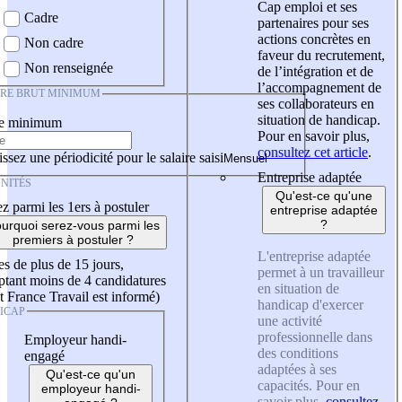
Cap emploi et ses
Cadre
partenaires pour ses
actions concrètes en
Non cadre
faveur du recrutement,
Non renseignée
de l’intégration et de
l’accompagnement de
IRE BRUT MINIMUM
ses collaborateurs en
situation de handicap.
re minimum
Pour en savoir plus,
consultez cet article
.
ssez une périodicité pour le salaire saisi
Entreprise adaptée
NITÉS
Qu'est-ce qu'une
z parmi les 1ers à postuler
entreprise adaptée
?
urquoi serez-vous parmi les
premiers à postuler ?
L'entreprise adaptée
es de plus de 15 jours,
permet à un travailleur
tant moins de 4 candidatures
en situation de
t France Travail est informé)
handicap d'exercer
ICAP
une activité
professionnelle dans
Employeur handi-
des conditions
engagé
adaptées à ses
Qu'est-ce qu'un
capacités. Pour en
employeur handi-
savoir plus,
consultez