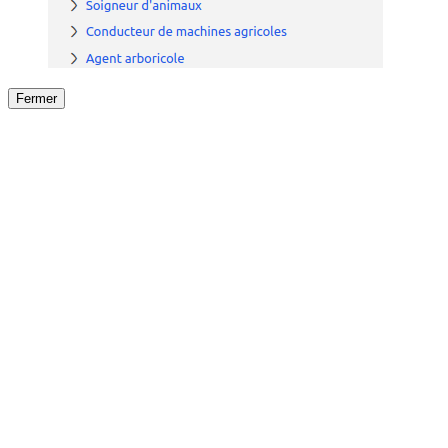
Fermer
Fermer
le détail de l'offre
/
Offre
sur
Offre précéden