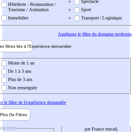
Spectacle
Hôtellerie - Restauration /
Tourisme / Animation
Sport
Immobilier
Transport / Logistique
Appliquer
le filtre du domaine professi
es filtres liés à l'
Expérience
demandée
ience demandée
Moins de 1 an
De 1 à 3 ans
Plus de 3 ans
Non renseignée
er
le filtre de l'expérience demandée
Plus De
Filtres
IFICATION
par France travail,