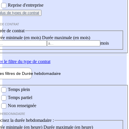
Reprise d'entreprise
plus
de types de contrat
 DE CONTRAT
ée de contrat
ée minimale (en mois)
Durée maximale (en mois)
mois
er
le filtre du type de contrat
les filtres de
Durée hebdo
madaire
 hebdomadaire
Temps plein
Temps partiel
Non renseignée
 HEBDOMADAIRE
cisez la durée hebdomadaire :
ée minimale (en heure)
Durée maximale (en heure)