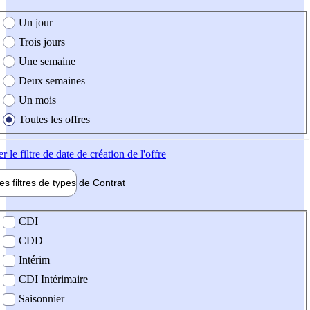
e création de l'offre
Un jour
Trois jours
Une semaine
Deux semaines
Un mois
Toutes les offres
er
le filtre de date de création de l'offre
les filtres de types de
Contrat
de contrat
CDI
CDD
Intérim
CDI Intérimaire
Saisonnier