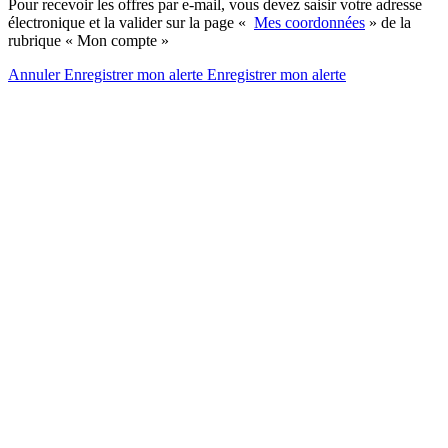
Pour recevoir les offres par e-mail, vous devez saisir votre adresse
électronique et la valider sur la page «
Mes coordonnées
» de la
rubrique « Mon compte »
Annuler
Enregistrer mon alerte
Enregistrer
mon alerte