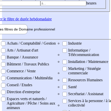
heures
er
le filtre de durée hebdomadaire
les filtres de
Domaine pro
fessionnel
ne professionel
Achats / Comptabilité / Gestion
Industrie
Arts / Artisanat d'art
Informatique /
Télécommunication
Banque / Assurance
Installation / Maintenance
Bâtiment / Travaux Publics
Marketing / Stratégie
Commerce / Vente
commerciale
Communication / Multimédia
Ressources Humaines
Conseil / Etudes
Santé
Direction d'entreprise
Secrétariat / Assistanat
Espaces verts et naturels /
Services à la personne / à l
Agriculture / Pêche / Soins aux
collectivité
animaux