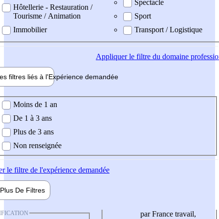
Spectacle
Hôtellerie - Restauration /
Tourisme / Animation
Sport
Immobilier
Transport / Logistique
Appliquer
le filtre du domaine professi
es filtres liés à l'
Expérience
demandée
ience demandée
Moins de 1 an
De 1 à 3 ans
Plus de 3 ans
Non renseignée
er
le filtre de l'expérience demandée
Plus De
Filtres
IFICATION
par France travail,