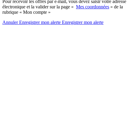
Pour recevoir les offres par e-mail, vous devez saisir votre adresse
électronique et la valider sur la page «
Mes coordonnées
» de la
rubrique « Mon compte »
Annuler
Enregistrer mon alerte
Enregistrer
mon alerte