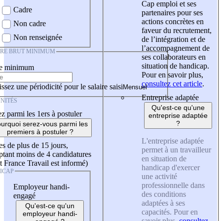
Cap emploi et ses
Cadre
partenaires pour ses
actions concrètes en
Non cadre
faveur du recrutement,
Non renseignée
de l’intégration et de
l’accompagnement de
IRE BRUT MINIMUM
ses collaborateurs en
situation de handicap.
re minimum
Pour en savoir plus,
consultez cet article
.
ssez une périodicité pour le salaire saisi
Entreprise adaptée
NITÉS
Qu'est-ce qu'une
z parmi les 1ers à postuler
entreprise adaptée
?
urquoi serez-vous parmi les
premiers à postuler ?
L'entreprise adaptée
es de plus de 15 jours,
permet à un travailleur
tant moins de 4 candidatures
en situation de
t France Travail est informé)
handicap d'exercer
ICAP
une activité
professionnelle dans
Employeur handi-
des conditions
engagé
adaptées à ses
Qu'est-ce qu'un
capacités. Pour en
employeur handi-
savoir plus,
consultez