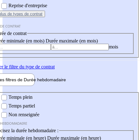
Reprise d'entreprise
plus
de types de contrat
 DE CONTRAT
ée de contrat
ée minimale (en mois)
Durée maximale (en mois)
mois
er
le filtre du type de contrat
les filtres de
Durée hebdo
madaire
 hebdomadaire
Temps plein
Temps partiel
Non renseignée
 HEBDOMADAIRE
cisez la durée hebdomadaire :
ée minimale (en heure)
Durée maximale (en heure)