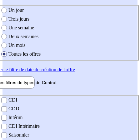
e création de l'offre
Un jour
Trois jours
Une semaine
Deux semaines
Un mois
Toutes les offres
er
le filtre de date de création de l'offre
les filtres de types de
Contrat
de contrat
CDI
CDD
Intérim
CDI Intérimaire
Saisonnier