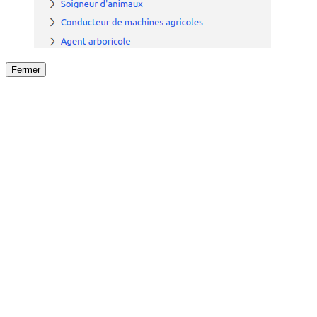
Fermer
Fermer
le détail de l'offre
/
Offre
sur
Offre précéden